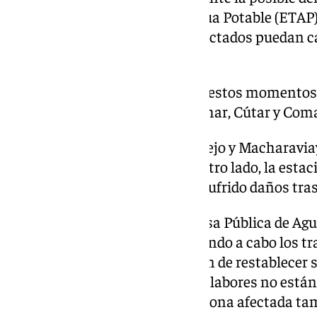
Estación de Tratamiento de Agua Potable (ETAP)
para que los ayuntamientos afectados puedan c
agua potable.
La mayor complicación en estos momentos e
abastece a El Borge, Almáchar, Cútar y Com
El ramal que abastece a Moclinejo y Macharavia
que ya ha sido solventada. Por otro lado, la est
residuales de Torre del Mar ha sufrido daños tras
Ante dicho escenario, la Empresa Pública de Ag
Axarquía (Axaragua) viene llevando a cabo los tr
puntos de la comarcan con el fin de restablecer 
depuración y saneamiento. Las labores no están 
muchos casos los accesos a la zona afectada t