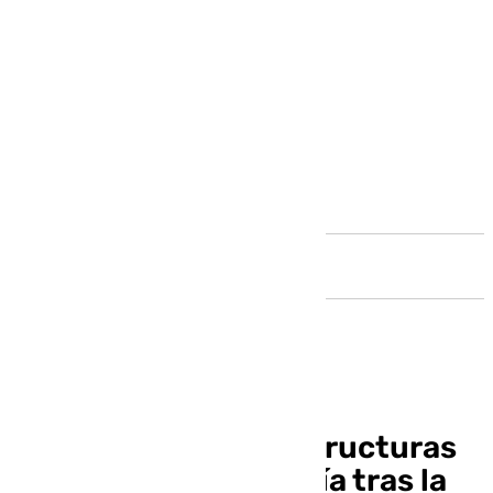
Andalucía
Daños en las infraestructuras
hídricas de la Axarquía tras la