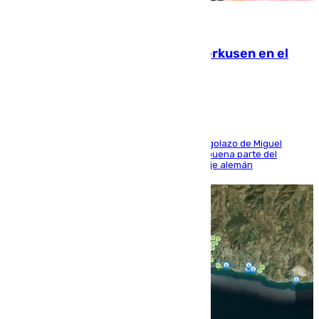
08.08.2026
El Sevilla se desinfla ante el Leverkusen en el
último ensayo (1-2)
El conjunto de Luis García se adelantó con un golazo de Miguel
Sierra y ofreció buenas sensaciones durante buena parte del
encuentro, pero acabó cediendo ante el empuje alemán