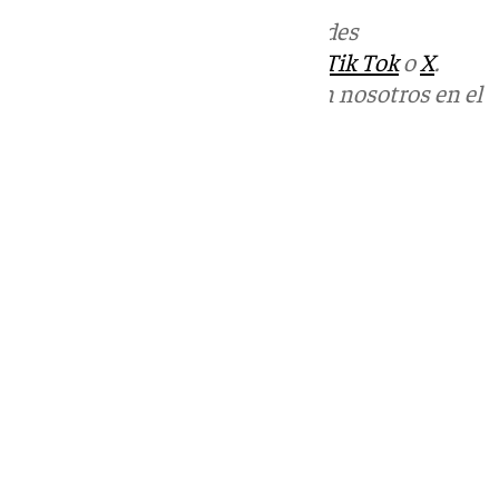
Más noticias de
101TV
en las redes
sociales:
Instagram
,
Facebook
,
Tik Tok
o
X
.
Puedes ponerte en contacto con nosotros en el
correo
informativos@101tv.es
Tags:
Últimas noticias