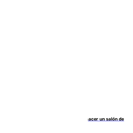
Un tribunal federal impide a Trump hacer un salón de
baile en la Casa Blanca