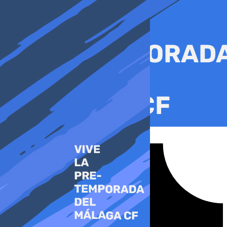
Ir
al
contenido
Tiktok