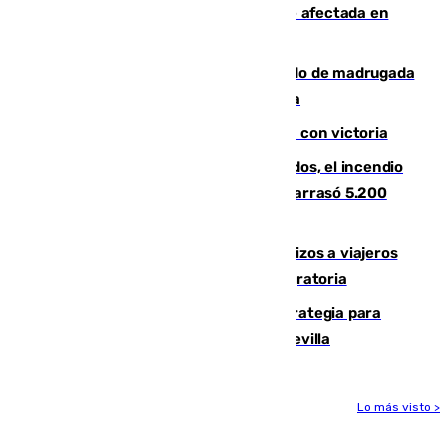
Incendios de Castellón: la superficie afectada en
Tírig roza las 400 hectáreas
Muere un peatón tras ser atropellado de madrugada
en la carretera A-7 a su paso por Málaga
El Granada cierra su puesta a punto con victoria
Un mes de la tragedia de Los Gallardos, el incendio
que acabó con la vida de 14 personas y arrasó 5.200
hectáreas
España establece controles fronterizos a viajeros
procedentes de Italia por la presión migratoria
El Ayuntamiento desarrolla una estrategia para
recuperar la identidad patrimonial de Sevilla
Lo más visto >