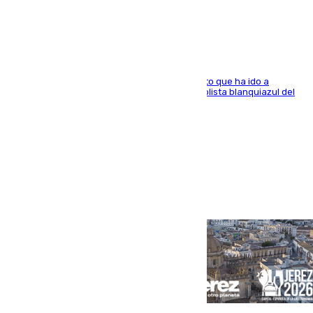
Dani Lorenzo
El centrocampista marbellí es ‘padre’ de un gato que ha ido a
recoger a Vigo y su nombre es como el exfutbolista blanquiazul del
Arroyo de la Miel