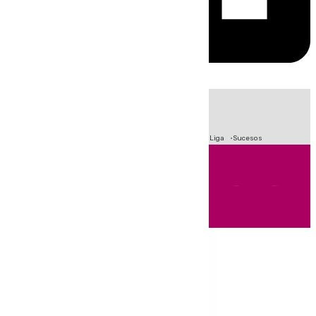
HOY
|
Fútbol
Primera División
Crisis Migratoria en Ceuta
LaLiga
Sucesos
Andalucía