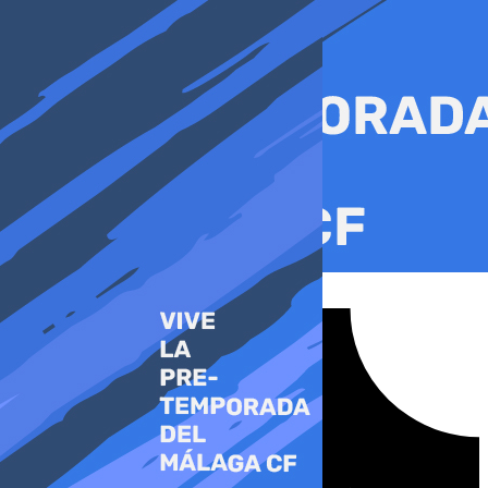
Ir
al
contenido
Tiktok