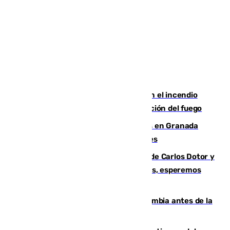
Activado el nivel 2 de emergencia en el incendio
forestal de Niebla por la compleja evolución del fuego
Controlado un incendio de rastrojos en Granada
junto a la autovía y al Callejón de Nogales
Juanfran Funes, sobre las lesiones de Carlos Dotor y
Fernando Calero: “Estamos preocupados, esperemos
que no sea nada”
Felipe VI refuerza los lazos con Colombia antes de la
llegada del nuevo presidente