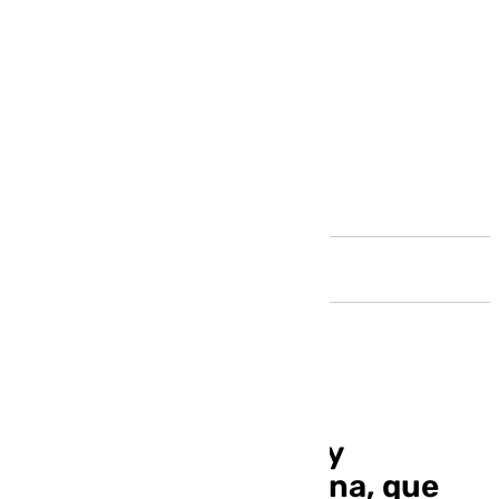
Andalucía
Detenido por agredir y
amenazar a su hermana, que