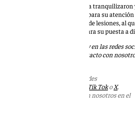
Los agentes de la Policía Local la tranquilizaron 
urgencias de un centro médico para su atención
al varón por un presunto delito de lesiones, al 
trasladaron a la Guardia Civil para su puesta a di
Descubre más noticias de 101Tv en las redes soc
Tok
o
X
. Puedes ponerte en contacto con nosotro
informativos@101tv.es
Más noticias de
101TV
en las redes
sociales:
Instagram
,
Facebook
,
Tik Tok
o
X
.
Puedes ponerte en contacto con nosotros en el
correo
informativos@101tv.es
Tags:
Últimas noticias