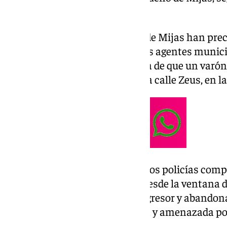
Local
de dicha localidad.
Los agentes de la Policía Local de Mijas han pre
lugar el pasado 17 de febrero. Los agentes munic
la base operativa que informaba de que un varó
La vivienda estaba ubicada en la calle Zeus, en la
Al llegar al lugar de los hechos, los policías c
que solicitaba auxilio urgente desde la ventana 
víctima consiguió zafarse del agresor y abandona
agentes que había sido agredida y amenazada p