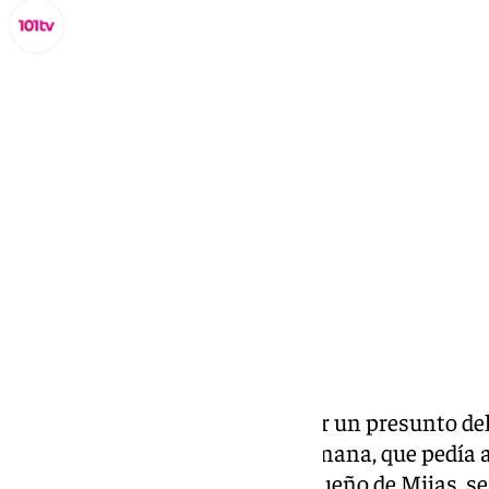
Lynx Devs
sábado, 1 marzo 2025, 16:46
Compartir:
Un hombre ha sido detenido por un presunto del
agredido y amenazado a su hermana, que pedía 
vivienda en el municipio malagueño de Mijas, s