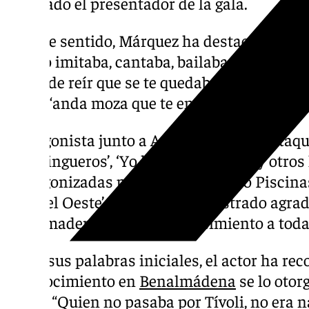
resaltado el presentador de la gala.
En este sentido, Márquez ha destacado dura
Esteso imitaba, cantaba, bailaba, se vestía d
cosas de reír que se te quedaban grabadas a
aquel “anda moza que te endiño con la mano e
Protagonista junto a Andrés Pajares de taqu
‘Los Bingueros’, ‘Yo hice a Roque III’ y otr
protagonizadas por él, como ‘Pepito Piscinas’,
este del Oeste’, Esteso se ha mostrado agra
benalmadense por el reconocimiento a toda s
Entre sus palabras iniciales, el actor ha re
reconocimiento en
Benalmádena
se lo otor
Tívoli. “Quien no pasaba por Tívoli, no era 