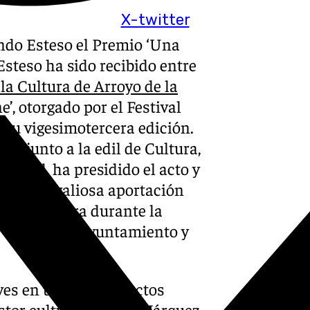
X-twitter
ndo Esteso el Premio ‘Una
Esteso ha sido recibido entre
la Cultura de Arroyo de la
’, otorgado por el Festival
su vigesimotercera edición.
, junto a la edil de Cultura,
o local, ha presidido el acto y
acado la valiosa aportación
otable carrera durante la
 visitado el Ayuntamiento y
ves en un salón de actos
estor cultural Héctor Márquez