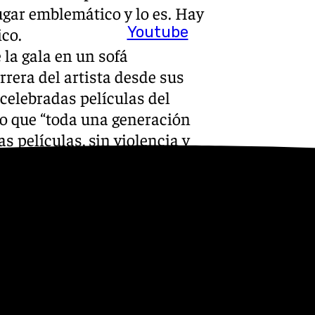
ugar emblemático y lo es. Hay
Youtube
ico.
la gala en un sofá
rrera del artista desde sus
celebradas películas del
do que “toda una generación
s películas, sin violencia y
onocido que es un premio que
nsiderado un actor del pueblo
úblico, es un valor de la
ista. El alcalde de
Premio ‘Una vida de cine’ en