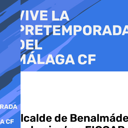
Ir
al
contenido
El alcalde de Benalmád