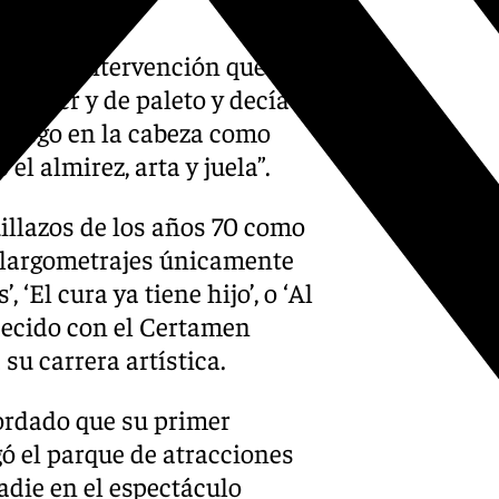
nte su intervención que
e mujer y de paleto y decía
 fuego en la cabeza como
l almirez, arta y juela”.
illazos de los años 70 como
os largometrajes únicamente
 ‘El cura ya tiene hijo’, o ‘Al
decido con el Certamen
u carrera artística.
cordado que su primer
gó el parque de atracciones
nadie en el espectáculo