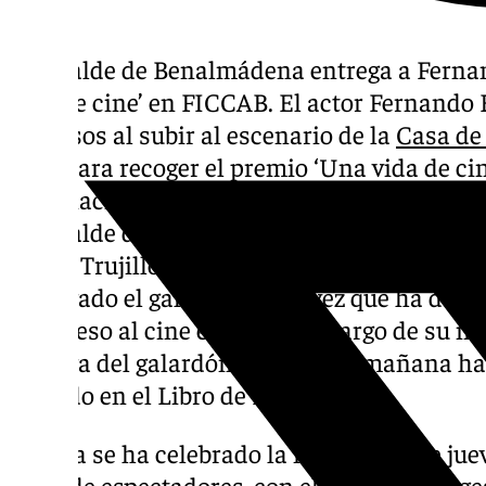
El alcalde de Benalmádena entrega a Ferna
vida de cine’ en FICCAB. El actor Fernando 
aplausos al subir al escenario de la
Casa de 
Miel
para recoger el premio ‘Una vida de cine
Internacional de Benalmádena (FICCAB) en 
El alcalde de Benalmádena, Juan Antonio Lara
Jésica Trujillo, y otros miembros del gobiern
entregado el galardón, toda vez que ha dest
de Esteso al cine español a lo largo de su n
entrega del galardón, quien esta mañana ha
firmado en el Libro de Honor.
La gala se ha celebrado la noche de este jue
lleno de espectadores, con el periodista y g