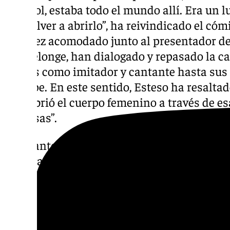
español, estaba todo el mundo allí. Era un l
que volver a abrirlo”, ha reivindicado el cóm
Una vez acomodado junto al presentador de 
chaiselonge, han dialogado y repasado la ca
inicios como imitador y cantante hasta sus 
destape. En este sentido, Esteso ha resalta
descubrió el cuerpo femenino a través de esa
con risas”.
En cuanto al galardón, el intérprete ha rec
entrega un pueblo y que él siempre se ha co
y para el pueblo. “Me gusta estar cerca del p
profesión de los cómicos”, ha afirmado el art
Benalmádena entrega a Fernando Esteso el 
FICCAB.