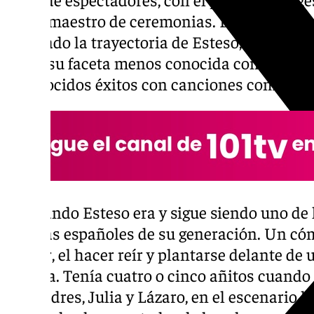
como maestro de ceremonias. Durante la p
repasado la trayectoria de Esteso, abarcando
como su faceta menos conocida como canta
reconocidos éxitos con canciones como ‘Bel
“Fernando Esteso era y sigue siendo uno de
artistas españoles de su generación. Un cómi
cantar, el hacer reír y plantarse delante de 
familia. Tenía cuatro o cinco añitos cuand
sus padres, Julia y Lázaro, en el escenario 