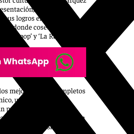
resentación, Márquez ha
 sus logros en el cine, así
nte, donde cosechó
lotero pop’ y ‘La Ramona’.
 los mejores y más completos
co, un actor, al que el
un público le venían de
o acompañó por primera vez a
haciendo de payasito”, ha