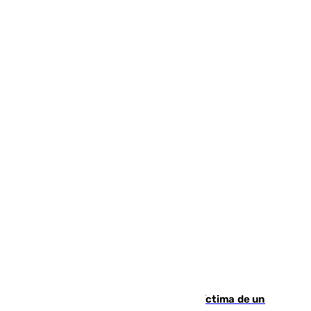
El tenista checho Lehecka, nueva víctima de un