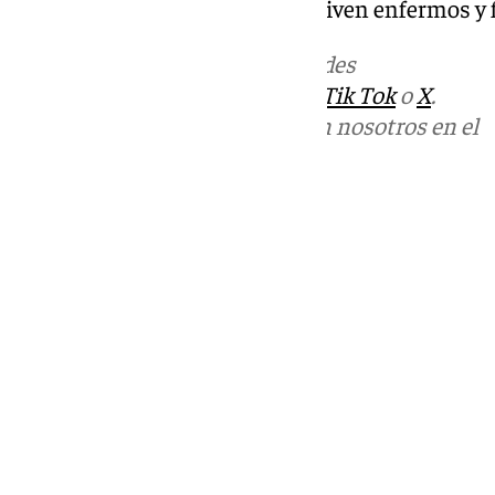
acercándolos a la realidad que viven enfermos y 
Más noticias de
101TV
en las redes
sociales:
Instagram
,
Facebook
,
Tik Tok
o
X
.
Puedes ponerte en contacto con nosotros en el
correo
informativos@101tv.es
Tags:
Últimas noticias