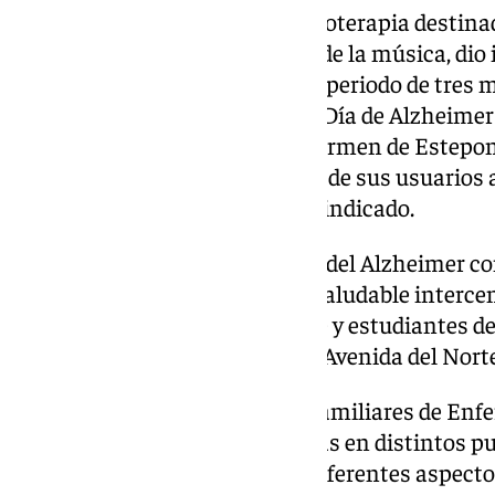
Este proyecto pionero de musicoterapia destina
envejecimiento activo a través de la música, dio 
fase inicial del proyecto, por un periodo de tres
los profesionales del Centro de Día de Alzheimer
DomusVi Isdabe y Virgen del Carmen de Estepon
mejoría en el bienestar integral de sus usuarios a
social y conductual, según han indicado.
El programa de actos por el Día del Alzheimer co
celebración de una ‘Caminata saludable intercent
mayores de la residencia Isdabe y estudiantes de
salida a las 11.15 horas desde la Avenida del Nort
Por su parte, la Asociación de Familiares de Enf
día 21 varias mesas informativas en distintos pu
conocer entre los ciudadanos diferentes aspecto