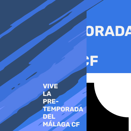
Ir
al
contenido
Tiktok