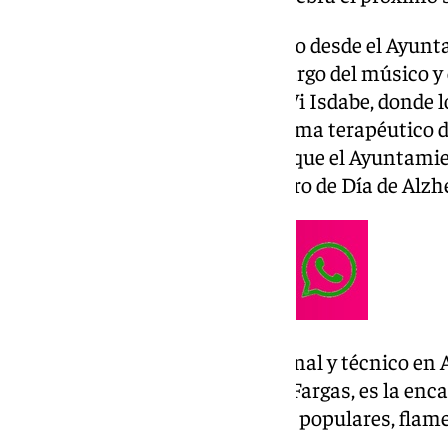
En concreto, según han indicado desde el Ayunt
lugar un concierto de piano a cargo del músico 
Moya, en la Residencia DomusVi Isdabe, donde l
además a una sesión del programa terapéutico
‘El sonido te embellece, Mayor’, que el Ayuntamie
de Estepona e Isdabe y del Centro de Día de Alzh
Asimismo, la cantaora profesional y técnico en
situación de dependencia, Ana Fargas, es la enca
en las que interpreta canciones populares, flamen