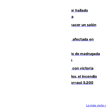
Rafa Jódar que está siendo imparable
Muere un hombre de 58 años tras ser hallado
inconsciente en una piscina en Cómpeta
Un tribunal federal impide a Trump hacer un salón
de baile en la Casa Blanca
Incendios de Castellón: la superficie afectada en
Tírig roza las 400 hectáreas
Muere un peatón tras ser atropellado de madrugada
en la carretera A-7 a su paso por Málaga
El Granada cierra su puesta a punto con victoria
Un mes de la tragedia de Los Gallardos, el incendio
que acabó con la vida de 14 personas y arrasó 5.200
hectáreas
Lo más visto >