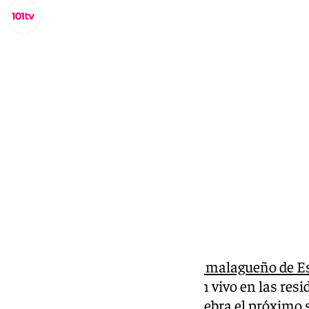
Miguel Alfonso
miércoles, 18 septiembre 2024, 18:44
Compartir:
El
Ayuntamiento del municipio malagueño de E
de actos musicales y de cante en vivo en las re
del Día del Alzheimer, que se celebra el próximo 