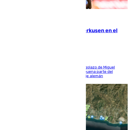
08.08.2026
El Sevilla se desinfla ante el Leverkusen en el
último ensayo (1-2)
El conjunto de Luis García se adelantó con un golazo de Miguel
Sierra y ofreció buenas sensaciones durante buena parte del
encuentro, pero acabó cediendo ante el empuje alemán