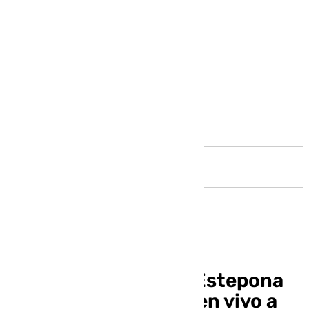
Andalucía
El Ayuntamiento de Estepona
lleva música y cante en vivo a