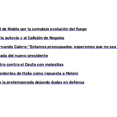
l de Niebla por la compleja evolución del fuego
a autovía y al Callejón de Nogales
Fernando Calero: “Estamos preocupados, esperemos que no sea
egada del nuevo presidente
tro contra el Ceuta con molestias
edentes de Italia como repuesta a Meloni
de la pretemporada dejando dudas en defensa