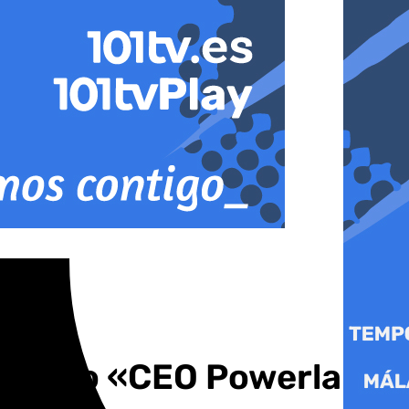
onzalo «CEO Powerlab»