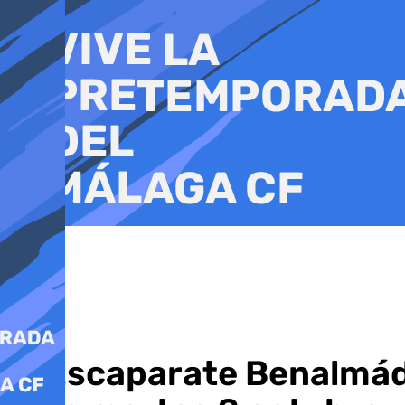
Ir
al
contenido
El Escaparate Benalmá