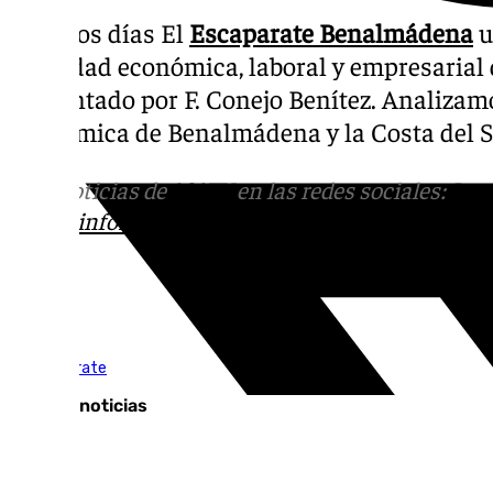
Todo los días El
Escaparate Benalmádena
u
actividad económica, laboral y empresarial d
Presentado por F. Conejo Benítez. Analizamo
económica de Benalmádena y la Costa del S
Más noticias de
101TV
en las redes sociales:
Ins
correo
informativos@101tv.es
Tags:
El Escaparate
Últimas noticias