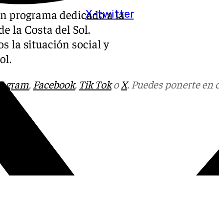
n programa dedicado a la
X-twitter
e la Costa del Sol.
s la situación social y
ol.
tagram
,
Facebook
,
Tik Tok
o
X
. Puedes ponerte en 