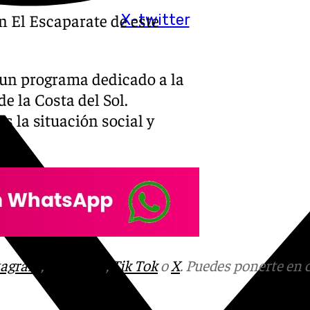
 El Escaparate de este
X-twitter
un programa dedicado a la
e la Costa del Sol.
s la situación social y
ol.
tagram
,
Facebook
,
Tik Tok
o
X
. Puedes ponerte en 