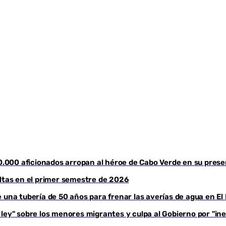
30.000 aficionados arropan al héroe de Cabo Verde en su pres
altas en el primer semestre de 2026
e una tubería de 50 años para frenar las averías de agua en E
ey" sobre los menores migrantes y culpa al Gobierno por "ines