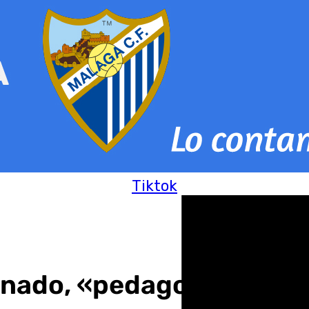
Tiktok
nado, «pedagoga» en El 