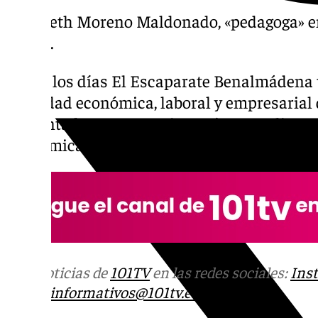
Elizabeth Moreno Maldonado, «pedagoga» en
jueves.
Todos los días El Escaparate Benalmádena 
actividad económica, laboral y empresarial d
Presentado por F. Conejo Benítez. Analizamo
económica de Benalmádena y la Costa del S
Más noticias de
101TV
en las redes sociales:
Ins
correo
informativos@101tv.es