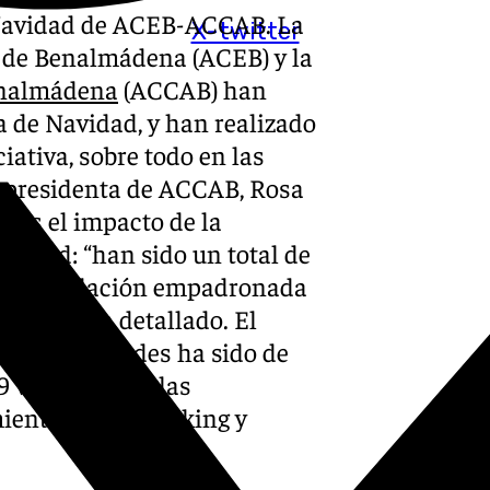
 Navidad de ACEB-ACCAB. La
X-twitter
 de Benalmádena (ACEB) y la
enalmádena
(ACCAB) han
 de Navidad, y han realizado
iativa, sobre todo en las
cepresidenta de ACCAB, Rosa
más el impacto de la
lvidad: “han sido un total de
es la población empadronada
radas”, ha detallado. El
mpacto en redes ha sido de
9 veces. Todas las
mientas Hashtracking y