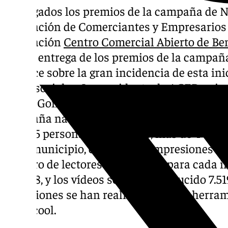
Entregados los premios de la campaña de
Asociación de Comerciantes y Empresarios
Asociación
Centro Comercial Abierto de B
hecho entrega de los premios de la campaña
balance sobre la gran incidencia de esta inic
redes sociales. La presidenta de ACEB y vi
María González Rubia, ha resaltado un año 
campaña navideña, bajo el título #FelizBena
287.145 personas alcanzadas, más de 4 vec
en el municipio, con 816.910 impresiones log
número de lectores potenciales para cada i
110.548, y los vídeos se han reproducido 7.51
mediciones se han realizado con las herra
Metricool.