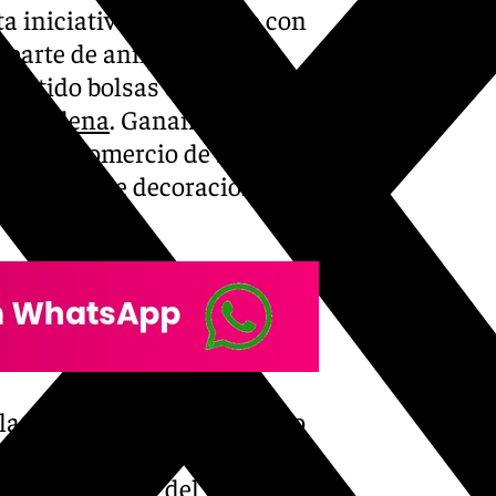
a iniciativa ha contado con
r parte de animadores
epartido bolsas de
almádena
. Ganamos Todos’,
mara de Comercio de Málaga,
concurso de decoración de
la responsable del colectivo
l Campos, han hecho entrega
uros al ganador del premio,