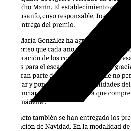
Alejandro Marín. El establecimiento que ha
sido Susanfo, cuyo responsable, José María
en la entrega del premio.
Rosa María González ha agradecido “la imp
este sorteo que cada año realizamos ante Not
colaboración de los comerciantes y empresa
regalos para el escaparate. Por ellos, y grac
cabo gran parte de esta campaña que no per
destacar y poner en valor las cualidades del
concienciar a la población para que compr
Benalmádena”.
En el acto también se han entregado los pr
decoración de Navidad. En la modalidad de