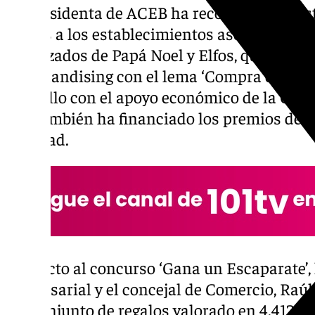
La presidenta de ACEB ha recordado que est
visitas a los establecimientos asociados po
disfrazados de Papá Noel y Elfos, que han r
merchandising con el lema ‘Compra en
Ben
todo ello con el apoyo económico de la Cá
que también ha financiado los premios del 
Navidad.
Respecto al concurso ‘Gana un Escaparate’, 
empresarial y el concejal de Comercio, Raú
del conjunto de regalos valorado en 4.412 e