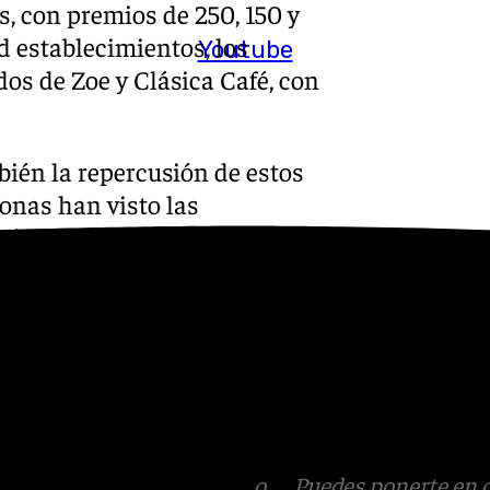
s, con premios de 250, 150 y
d establecimientos, los
Youtube
s de Zoe y Clásica Café, con
ién la repercusión de estos
onas han visto las
página de Facebook de la ACEB
cios participantes.
 Navidad de ACEB-ACCAB.
s
 Puedes ponerte en contacto
v.es
.
tagram
,
Facebook
,
Tik Tok
o
X
. Puedes ponerte en 