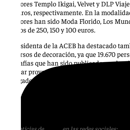
ganadores Templo Ikigai, Velvet y DLP Viaje
100 euros, respectivamente. En la modalida
ganadores han sido Moda Florido, Los Mundo
premios de 250, 150 y 100 euros.
La presidenta de la ACEB ha destacado tamb
concursos de decoración, ya que 19.670 pers
fotografías que han sido publicadas en la 
para dar proyección y visibilidad a los nego
Entregados los premios de la campaña de
Descubre más noticias de 101Tv en las rede
sociales:
Instagram
,
Facebook
,
Tik Tok
o
X
.
con nosotros en el correo
informativos@101t
Más noticias de
101TV
en las redes sociales:
Ins