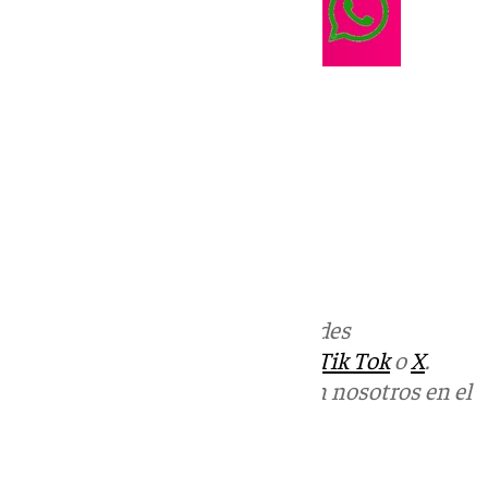
Más noticias de
101TV
en las redes
sociales:
Instagram
,
Facebook
,
Tik Tok
o
X
.
Puedes ponerte en contacto con nosotros en el
correo
informativos@101tv.es