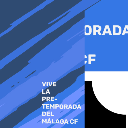
Ir
al
contenido
Tiktok