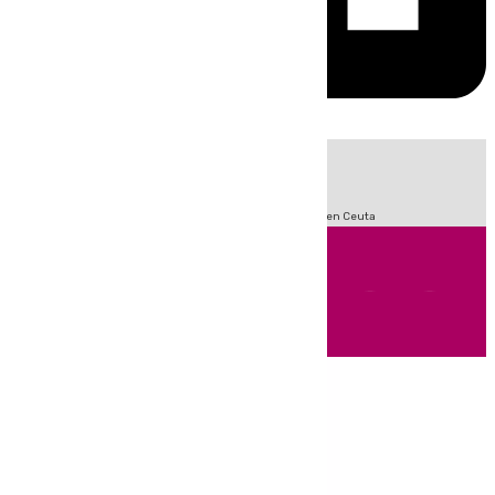
HOY
|
Sucesos
Incendios
Fútbol
LaLiga
Crisis Migratoria en Ceuta
Andalucía