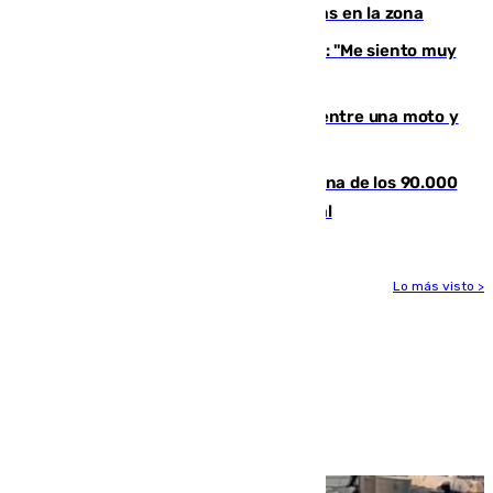
horas claves ante el riesgo de tormentas en la zona
De la Fuente, homenajeado en Haro: "Me siento muy
emocionado"
Muere un hombre en un accidente entre una moto y
un quad en un pueblo de Granada
De la firma de Alfonso XII a la Chiclana de los 90.000
habitantes: siglo y medio de orgullo local
Lo más visto >
Más noticias
Ver más >