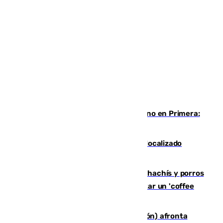
Las ganas de Larrubia ante su estreno en Primera:
"En busca de más sueños"
Muere un joven de 21 años tras ser localizado
inconsciente en una piscina de El Palo
Cae una red que vendía marihuana, hachís y porros
en Marbella: cinco detenidos por regentar un 'coffee
shop'
El incendio forestal de Tírig (Castellón) afronta