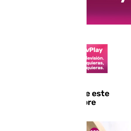
Especial Navidad en
Benalmádena Cofrade este
martes 24 de diciembre