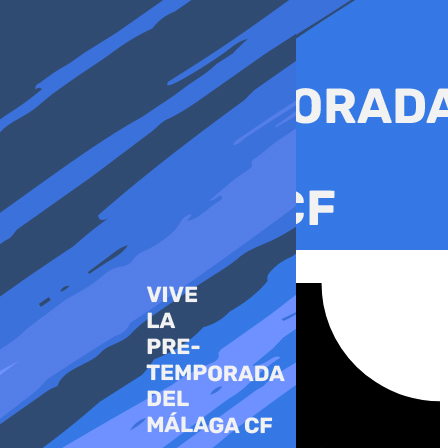
Ir
al
contenido
Tiktok