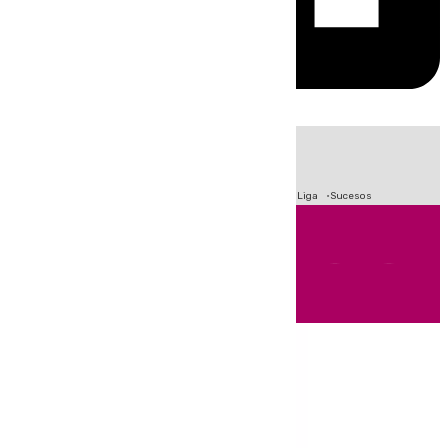
HOY
|
Fútbol
Primera División
Crisis Migratoria en Ceuta
LaLiga
Sucesos
Andalucía