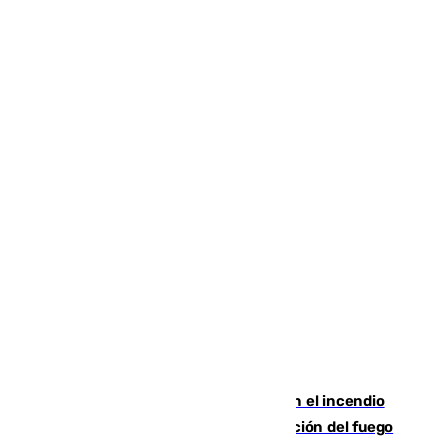
Activado el nivel 2 de emergencia en el incendio
forestal de Niebla por la compleja evolución del fuego