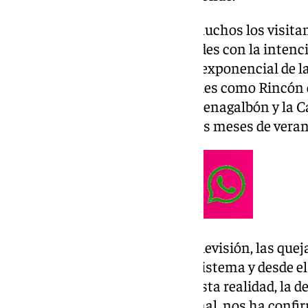
Con la llegada del verano, son muchos los visitan
nuestros municipios y localidades con la intenc
vacaciones. A este crecimiento exponencial de la
suma el crecimiento que ciudades como Rincón de
núcleos, Benagalbón, Torre de Benagalbón y la Ca
conseguir una cita médica en los meses de veran
Según ha podido conocer 101 televisión, las quej
continuas por el colapso en el sistema y desde 
confirman esta realidad. Ante esta realidad, la 
este sindicato, M.ª Ángeles Bernal, nos ha confir