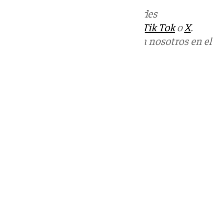
Más noticias de
101TV
en las redes
sociales:
Instagram
,
Facebook
,
Tik Tok
o
X
.
Puedes ponerte en contacto con nosotros en el
correo
informativos@101tv.es
Tags:
Últimas noticias