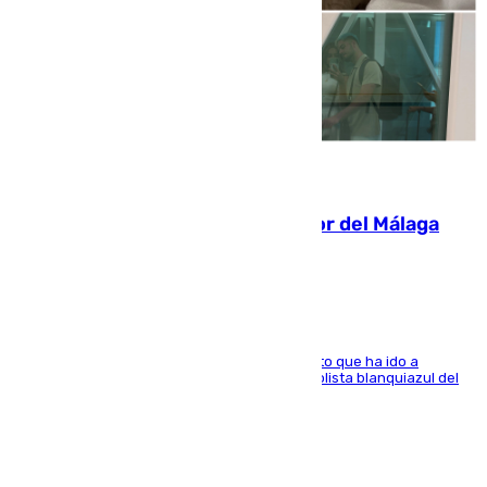
07.08.2026
Isco, la nueva mascota del jugador del Málaga
Dani Lorenzo
El centrocampista marbellí es ‘padre’ de un gato que ha ido a
recoger a Vigo y su nombre es como el exfutbolista blanquiazul del
Arroyo de la Miel