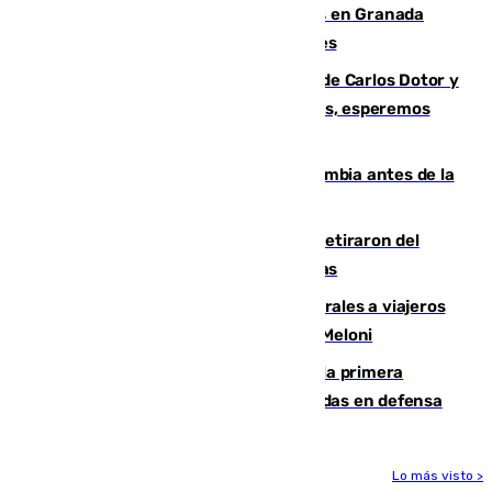
Controlado un incendio de rastrojos en Granada
junto a la autovía y al Callejón de Nogales
Juanfran Funes, sobre las lesiones de Carlos Dotor y
Fernando Calero: “Estamos preocupados, esperemos
que no sea nada”
Felipe VI refuerza los lazos con Colombia antes de la
llegada del nuevo presidente
Fernando Calero y Carlos Dotor se retiraron del
encuentro contra el Ceuta con molestias
España restablece controles temporales a viajeros
procedentes de Italia como repuesta a Meloni
El Málaga cae ante el Ceuta y suma la primera
derrota de la pretemporada dejando dudas en defensa
Lo más visto >