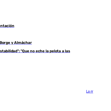
entación
l Borge y Almáchar
tabilidad": "Que no eche la pelota a las
Lo más visto >