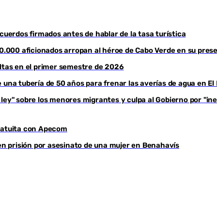
cuerdos firmados antes de hablar de la tasa turística
 30.000 aficionados arropan al héroe de Cabo Verde en su pres
altas en el primer semestre de 2026
e una tubería de 50 años para frenar las averías de agua en E
ey" sobre los menores migrantes y culpa al Gobierno por "ines
ratuita con Apecom
 en prisión por asesinato de una mujer en Benahavís