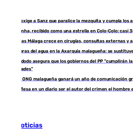
Vox exige a Sanz que paralice la mezquita y cumpla los a
Vozinha, recibido como una estrella en Colo-Colo: casi
Vithas Málaga crece en cirugías, consultas externas y 
Mejoras del agua en la Axarquía malagueña: se sustituy
Bendodo asegura que los gobiernos del PP "cumplirán la l
comunidades"
Una ONG malagueña ganará un año de comunicación g
Confiesa en un diario ser el autor del crimen el hombre
Más noticias