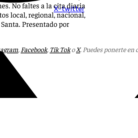
s. No faltes a la cita diaria
X-twitter
os local, regional, nacional,
a Santa. Presentado por
tagram
,
Facebook
,
Tik Tok
o
X
. Puedes ponerte en 