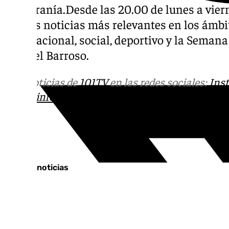
su Serranía.Desde las 20.00 de lunes a vierne
con las noticias más relevantes en los ámbit
internacional, social, deportivo y la Seman
Manuel Barroso.
Más noticias de
101TV
en las redes sociales:
Ins
correo
informativos@101tv.es
Tags:
Últimas noticias