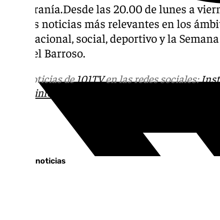
su Serranía.Desde las 20.00 de lunes a vierne
con las noticias más relevantes en los ámbit
internacional, social, deportivo y la Seman
Manuel Barroso.
Más noticias de
101TV
en las redes sociales:
Ins
correo
informativos@101tv.es
Tags:
Últimas noticias