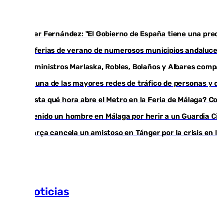
Javier Fernández: "El Gobierno de España tiene una preo
Las ferias de verano de numerosos municipios andaluces
Los ministros Marlaska, Robles, Bolaños y Albares comp
Cae una de las mayores redes de tráfico de personas y 
¿Hasta qué hora abre el Metro en la Feria de Málaga? Con
Detenido un hombre en Málaga por herir a un Guardia Civ
El Barça cancela un amistoso en Tánger por la crisis en 
Más noticias
Ver más >