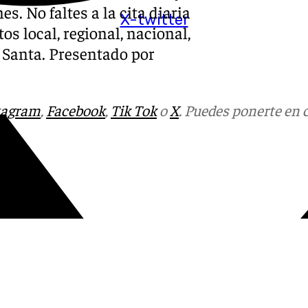
s. No faltes a la cita diaria
X-twitter
os local, regional, nacional,
a Santa. Presentado por
tagram
,
Facebook
,
Tik Tok
o
X
. Puedes ponerte en 