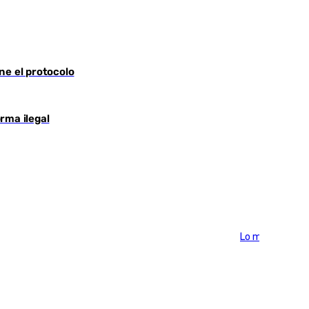
ne el protocolo
rma ilegal
Lo más visto >