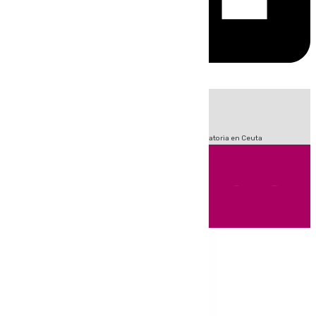
HOY
|
Fútbol
LaLiga
Sucesos
Primera División
Crisis Migratoria en Ceuta
Andalucía