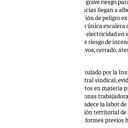
se encontrarían expuestos a un grave riesgo para
CSIF señala que estas dependencias llegan a al
hora punta, que ante una situación de peligro e
podrían evacuar el edificio por la única escalera 
suman los constantes cortes de electricidad en el
que a su vez comportan un grave riesgo de incend
está ubicado en uno de los archivos, cerrado, at
sin extintor.
Para CSIF, el requerimiento formulado por la Ins
denuncias realizadas por la central sindical, e
irregularidades e incumplimientos en materia p
consecuentes riesgos para personas trabajadora
la central sindical destaca y agradece la labor d
Riesgos Laborales de la Delegación territorial de
elaboración de los necesarios informes previos ha
resolución de esta situación.