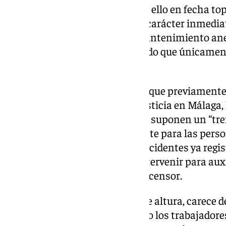
documentar un simulacro, todo ello en fecha tope
Además, ha requerido que “con carácter inmediat
donde se ubican las redes de mantenimiento ane
encuentran cerradas, asegurando que únicamen
personal autorizado”.
Como denunció entonces CSIF, que previamente 
a la Delegación territorial de Justicia en Málag
detectados en esta sede judicial suponen un “tr
eventual incendio, especialmente para las perso
Cabe recordar los numerosos incidentes ya regis
funcionarios han tenido que intervenir para auxi
han quedado atrapados en el ascensor.
Este edificio, de cinco plantas de altura, carece d
que en, caso de producirse, tanto los trabajado