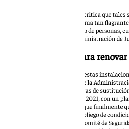
Finalmente, la central sindical critica que tales
riesgos se produzcan de una forma tan flagran
estas, con un alto trasiego diario de personas, c
garantizada por parte de la Administración de Ju
Licitación desierta para renovar
El lamentable estado actual de estas instalacio
abandono y dejadez por parte de la Administració
licitación para acometer las obras de sustitució
presupuesto desactualizado, de 2021, con un pla
hasta el 22 de marzo de 2024 y que finalmente q
previsible cuando se elaboró el pliego de condic
miércoles, en una reunión del Comité de Segurid