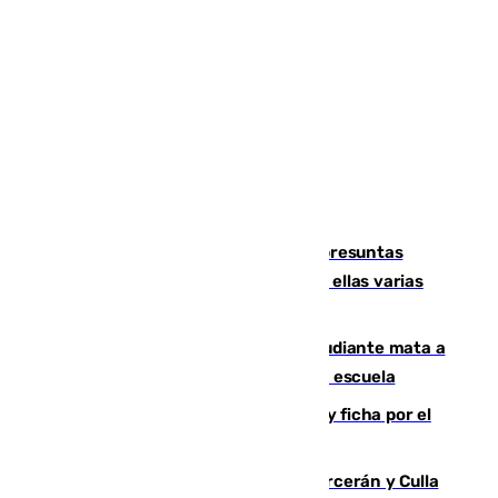
Un juzgado de Ceuta investiga seis presuntas
agresiones sexuales a migrantes, entre ellas varias
menores
Desastre en Tailandia: un joven estudiante mata a
tiros a sus abuelo y a profesores en una escuela
Luca Zidane rompe con el Granada y ficha por el
Leganés
Incendios de Castellón: Sierra Engarcerán y Culla