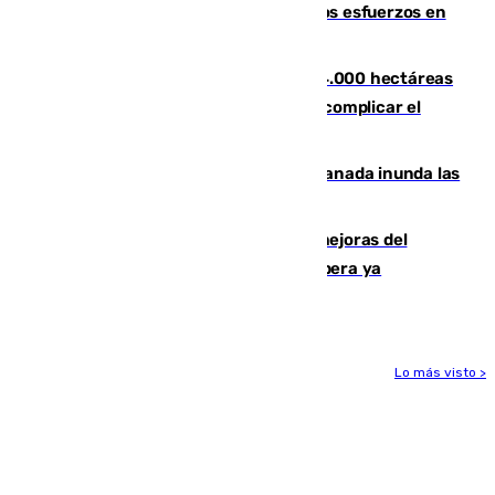
evolucionan positivamente y centran los esfuerzos en
Tírig
El incendio de Niebla ya supera las 4.000 hectáreas
afectadas y "se espera que se vuelva a complicar el
fuego"
Una tormenta en la provincia de Granada inunda las
calles de Puebla de Don Fadrique
La inversión del Ayuntamiento en mejoras del
entorno del Prado de San Sebastián supera ya
1.600.000 euros
Lo más visto >
Más noticias
Ver más >