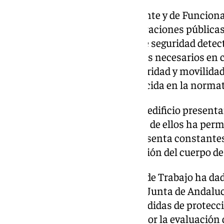
La Central Sindical Independiente y de Funciona
representativo en las administraciones públicas
incumplimientos en materia de seguridad detecta
carece de los medios preventivos necesarios en 
medidas que garanticen la seguridad y movilida
discapacidad funcional establecida en la normat
Además, los dos ascensores del edificio presen
funcionamiento. De hecho, uno de ellos ha per
meses, mientras que el otro presenta constantes 
de forma frecuente la intervención del cuerpo d
Un año después, la Inspección de Trabajo ha dad
a la Consejería de Justicia de la Junta de Andalu
nuevos ascensores; adoptar medidas de protecci
pasivo en los términos fijados por la evaluación d