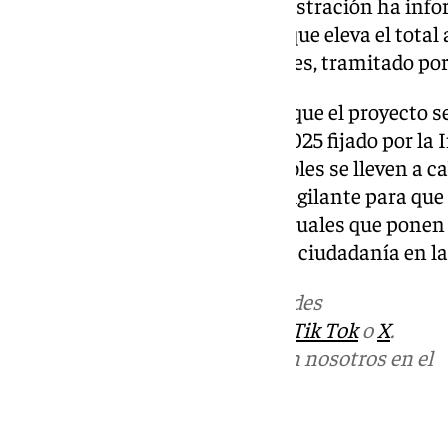
territorial de Justicia, la Administración ha in
un aumento de 67.000 euros y que eleva el total 
presentación termina este jueves, tramitado por 
CSIF Justicia Málaga confía en que el proyecto s
cumplir el plazo de febrero de 2025 fijado por la
estas actuaciones imprescindibles se lleven a c
central sindical permanecerá vigilante para que
brevedad las irregularidades actuales que ponen 
trabajadores y trabajadoras y la ciudadanía en la 
Más noticias de
101TV
en las redes
sociales:
Instagram
,
Facebook
,
Tik Tok
o
X
.
Puedes ponerte en contacto con nosotros en el
correo
informativos@101tv.es