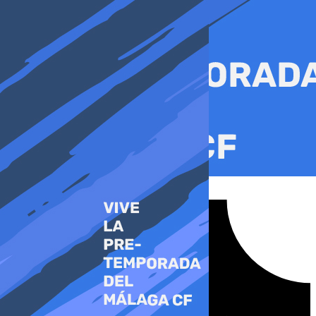
Ir
al
contenido
Tiktok