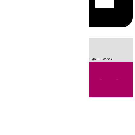
HOY
|
Fútbol
Primera División
Crisis Migratoria en Ceuta
LaLiga
Sucesos
Andalucía