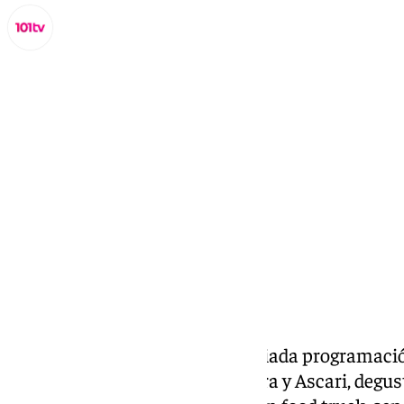
Lynx Devs
martes, 12 noviembre 2024, 09:21
Compartir:
Del 14 al 17 de noviembre, la variada programa
en directo de chefs de La Donaira y Ascari, degust