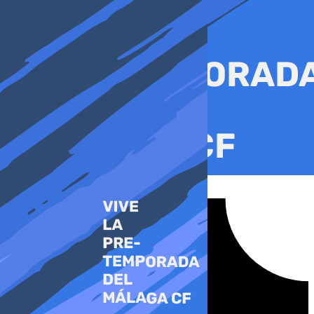
Ir
al
contenido
Tiktok