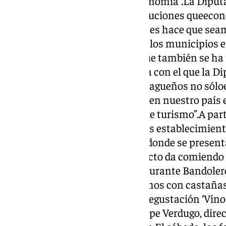
despoblación y revitalizar laeconomía”.La Diput
Turismo Andaluz, son las instituciones queeco
“La unión entre administraciones hace que sea
respuesta mejor y más rápida a los municipios 
subrayadoGemma del Corral, que también se ha r
Málaga como “un buqueinsignia con el que la D
promocionar los productos malagueños no sóloe
nuestra comunidad autónoma, en nuestro país e
fronteras a través de las ferias de turismo”.A par
se inicia la ruta de la tapa por los establecimient
transforma en una cocina viva donde se presentar
con castañas’. La cocina en directo da comiendo 
Castaña’ y propietario del Restaurante Bandoler
degustar ‘Dulces, manjares hechos con castañas’.
transformará en un taller con degustación ‘Vin
del Valle del Genal’ a cargo de Pepe Verdugo, dire