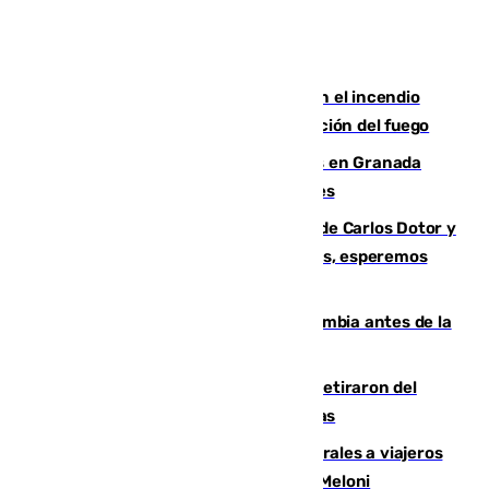
Activado el nivel 2 de emergencia en el incendio
forestal de Niebla por la compleja evolución del fuego
Controlado un incendio de rastrojos en Granada
junto a la autovía y al Callejón de Nogales
Juanfran Funes, sobre las lesiones de Carlos Dotor y
Fernando Calero: “Estamos preocupados, esperemos
que no sea nada”
Felipe VI refuerza los lazos con Colombia antes de la
llegada del nuevo presidente
Fernando Calero y Carlos Dotor se retiraron del
encuentro contra el Ceuta con molestias
España restablece controles temporales a viajeros
procedentes de Italia como repuesta a Meloni