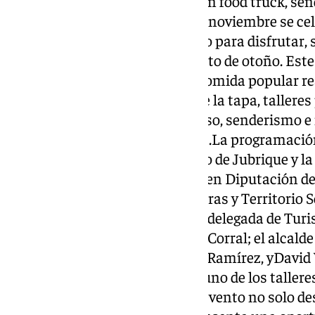
tapa, mercado gastronómico con food truck, sen
otras actividades.Del 14 al 17 de noviembre se ce
Castañas de Jubrique, un evento para disfrutar, 
gastronomía que ofrece este fruto de otoño. Este
en directo con degustaciones, comida popular re
catas, cocina y maridaje, ruta de la tapa, talleres
mercado gastronómico, concurso, senderismo e i
en vivo, entre una amplia oferta.La programació
organizado por el Ayuntamiento de Jubrique y l
se ha presentado esta mañana en Diputación de
vicepresidente de Infraestructuras y Territorio S
institución,Cristóbal Ortega; la delegada de Turi
Junta de Andalucía, Gemmadel Corral; el alcalde d
la concejala del municipio Nila Ramírez, yDavid V
Daver de Ronda, que impartirá uno de los tallere
programa de actividades.»Este evento no solo dest