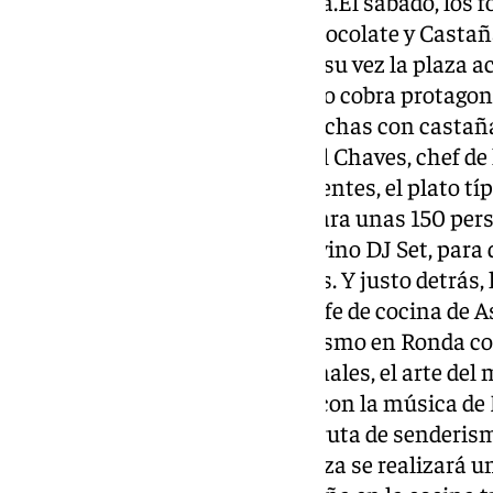
metros cuadrados de Benalauría.El sábado, los f
taller infantil de ‘Cocina con Chocolate y Castañ
gerente de Confiteria Daver; y a su vez la plaza
gastronómico, en el que este año cobra protagon
Golimbreo, que servirá tapas hechas con castaña
plato fuerte será realizado Coral Chaves, chef de
elaborará ayudada por los asistentes, el plato tí
caliente’, pero con castañas y para unas 150 pe
el descanso lo amenizará Durovino DJ Set, para 
popular de recetas con castañas. Y justo detrás, 
desarrollarán Antonio Alfaro, jefe de cocina de 
vitivinicultora y guía de enoturismo en Ronda co
directo ‘Cocina y vinos tradicionales, el arte del m
programación del sábado llega con la música de 
para domingo, y como colofón, ruta de senderism
en la que tras su llegada a la plaza se realizará 