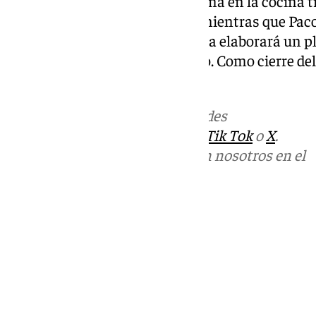
ellas y su uso junto con la castaña en la cocina t
Micológico Havaral de Júzcar, mientras que Paco
cocina de la Cónsula en Marbella elaborará un 
productos de la zona y del otoño. Como cierre del
castañas con aguardiente.
Más noticias de
101TV
en las redes
sociales:
Instagram
,
Facebook
,
Tik Tok
o
X
.
Puedes ponerte en contacto con nosotros en el
correo
informativos@101tv.es
Tags:
Últimas noticias