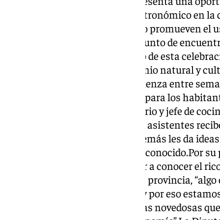
castaña, sino que también representa una oport
reafirme como un referente gastronómico en la c
Benítez. «Estas jornadas no solo promueven el us
sino que, además, generan un punto de encuentro 
el paisaje se fusionan, haciendo de esta celebra
quienes valoran el rico patrimonio natural y cult
alcalde.Hashtag Castañas comienza entre semana
‘La cocina de otoño en el Genal’ para los habitan
imparte Mariano Ruiz, propietario y jefe de cocin
Benalauría. De esta manera, los asistentes rec
en práctica en sus cocinas y además les da ideas
fruto muy versátil y a su vez desconocido.Por su 
destacado la importancia de dar a conocer el r
cultural y medioambiental de la provincia, “alg
trabajado desde la Diputación, y por eso estamo
municipios quetienen iniciativas novedosas que 