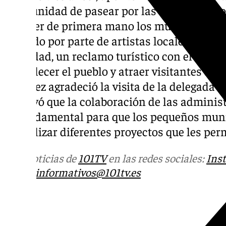
oportunidad de pasear por las calles y rinc
conocer de primera mano los murales que s
creando por parte de artistas locales en dif
localidad, un reclamo turístico con el que se
embellecer el pueblo y atraer visitantes al 
Jiménez agradeció la visita de la delegada 
subrayó que la colaboración de las admini
es fundamental para que los pequeños muni
de realizar diferentes proyectos que les pe
Más noticias de
101TV
en las redes sociales:
Ins
correo
informativos@101tv.es
Tags: