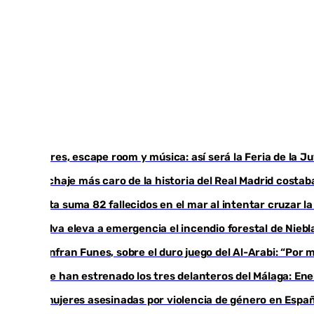
Talleres, escape room y música: así será la Feria de la 
El fichaje más caro de la historia del Real Madrid cost
Ceuta suma 82 fallecidos en el mar al intentar cruzar l
Huelva eleva a emergencia el incendio forestal de Niebl
Juanfran Funes, sobre el duro juego del Al-Arabi: “Por
Ya se han estrenado los tres delanteros del Málaga: Ene
35 mujeres asesinadas por violencia de género en Españ