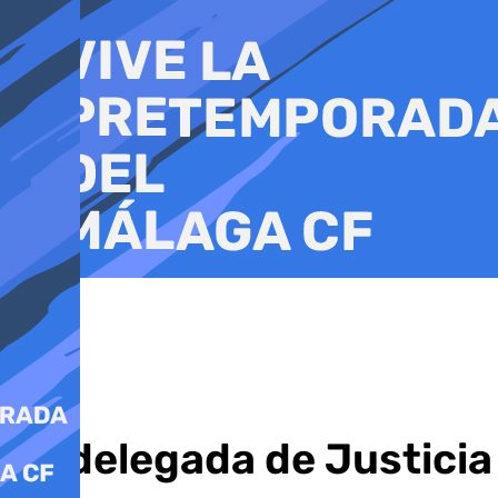
Ir
al
contenido
La delegada de Justicia 