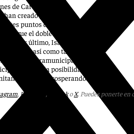
ones de Cartajima para
e han creado y se siguen
erentes puntos de la
 persigue el doble objetivo de
mismo.Por último, Isabel
a Cartajima, así como también
straciones supramunicipales
cipios tengan la posibilidad
rmitan continuar prosperando.
tagram
,
Facebook
,
Tik Tok
o
X
. Puedes ponerte en 