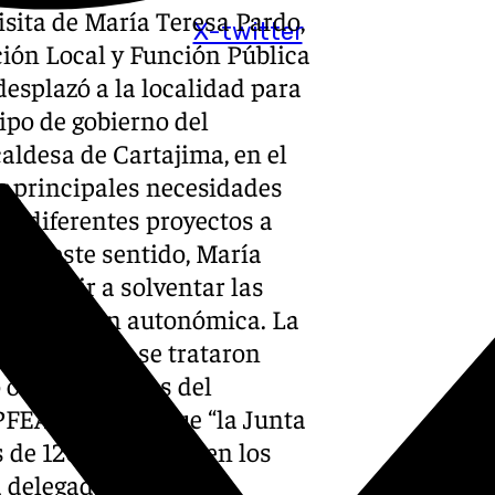
isita de María Teresa Pardo,
X-twitter
ación Local y Función Pública
desplazó a la localidad para
ipo de gobierno del
aldesa de Cartajima, en el
as principales necesidades
de diferentes proyectos a
s. En este sentido, María
tribuir a solventar las
a institución autonómica. La
nión de ayer se trataron
o los proyectos del
EA), para los que “la Junta
 de 120.000 euros en los
 delegada tuvo la