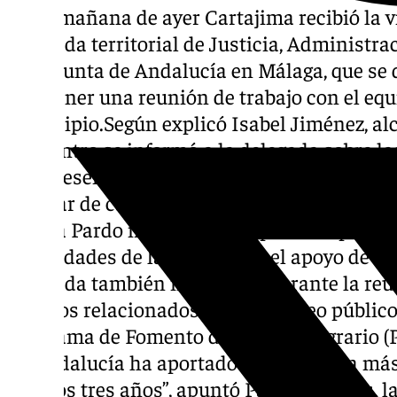
En la mañana de ayer Cartajima recibió la v
delegada territorial de Justicia, Administr
de la Junta de Andalucía en Málaga, que se 
mantener una reunión de trabajo con el equ
municipio.Según explicó Isabel Jiménez, alc
encuentro se informó a la delegada sobre l
que presenta el municipio, así como acerca 
realizar de cara al futuro en diferentes área
Teresa Pardo mostró su compromiso para con
necesidades de la localidad y el apoyo de l
delegada también indicó que durante la reu
asuntos relacionados con el empleo público 
Programa de Fomento del Empleo Agrario (PF
de Andalucía ha aportado en Cartajima más
últimos tres años”, apuntó Pardo.Además, la