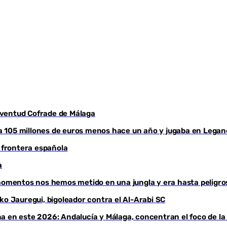
Youtube
Juventud Cofrade de Málaga
aba 105 millones de euros menos hace un año y jugaba en Legan
a frontera española
a
 momentos nos hemos metido en una jungla y era hasta peligro
ko Jauregui, bigoleador contra el Al-Arabi SC
a en este 2026: Andalucía y Málaga, concentran el foco de la