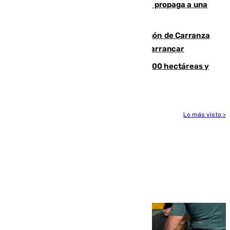
chatarra, muebles y palets y el fuego se propaga a una
zona de monte
Las Palmas conquista el Trofeo Ramón de Carranza
y somete a un Cádiz que no termina de arrancar
El incendio de Niebla alcanza las 8.000 hectáreas y
mantiene desalojadas a 474 personas
Lo más visto >
Más noticias
Ver más >