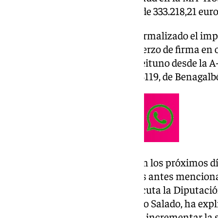
Sedella, por un montante total de 333.218,21 euro
Además, por otra parte, se ha formalizado el impo
contratos para el inicio del refuerzo de firma en
4106, el acceso a Canillas de Aceituno desde la A
Moclinejo y Almáchar y la MA-3119, de Benagalb
Tras la firma de los contratos, en los próximos d
refuerzo de firme en las tres vías antes mencion
tercer plan de asfaltado que ejecuta la Diputació
institución provincial, Francisco Salado, ha expl
actuaciones que «contribuyen a incrementar la se