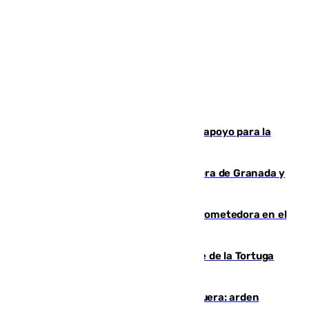
Venezuela ha agradece a España su apoyo para la
reconstrucción tras los terremotos
Arde un coche en el Puerto de la Mora de Granada y
provoca un incendio forestal
El año 2007, una generación muy prometedora en el
mundo del fútbol
Incendio forestal en el paraje Monte de la Tortuga
de Málaga
Incendio en un vertedero de Antequera: arden