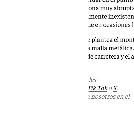
mencionada carretera, en una zona muy abrupta e
su margen izquierdo es prácticamente inexisten
desprendimientos de piedras, que en ocasiones ha
Para solventar este problema, se plantea el mon
cuatro metros de altura y de una malla metálica
se repararán también el tramo de carretera y el 
desprendimientos.
Más noticias de
101TV
en las redes
sociales:
Instagram
,
Facebook
,
Tik Tok
o
X
.
Puedes ponerte en contacto con nosotros en el
correo
informativos@101tv.es
Tags: