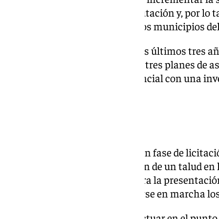
que son competencia de la Diputación y, por lo ta
comunicaciones viarias entre los municipios del 
Salado ha incidido en que «en los últimos tres añ
realizado y está llevando a cabo tres planes de a
carreteras de la red viaria provincial con una in
de euros».
La licitación
Paralelamente, se encuentran en fase de licitaci
euros, las obras de estabilización de un talud en 
octubre está abierto el plazo para la presentació
primeros de 2025 puedan ponerse en marcha los
Han detallado que se trata de actuar en el punto