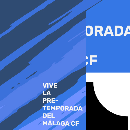
Ir
al
contenido
Tiktok