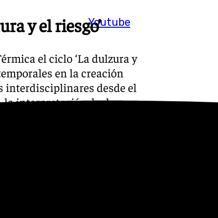
ura y el riesgo’
Youtube
érmica el ciclo ‘La dulzura y
temporales en la creación
s interdisciplinares desde el
, la interpretación, la danza y
 a Sara Torres en la
deseo en distintas
n la presentación de la
ilósofa y psicoanalista
mor: Psicopatología de la
en Lola Martínez de Albornoz.