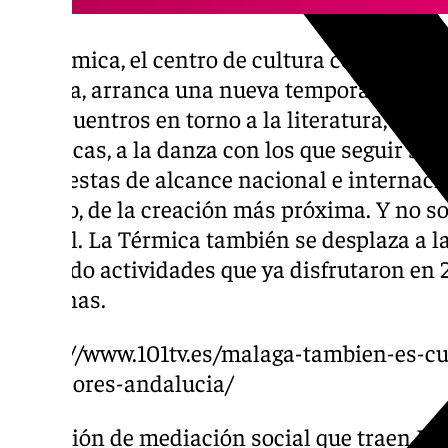
La Térmica, el centro de cultura contempor
Málaga, arranca una nueva temporada carga
de encuentros en torno a la literatura, a la m
escénicas, a la danza con los que seguir sie
propuestas de alcance nacional e internacio
tiempo, de la creación más próxima. Y no s
capital. La Térmica también se desplaza a l
llevando actividades que ya disfrutaron en
personas.
https://www.101tv.es/malaga-tambien-es-cul
15-mejores-andalucia/
La acción de mediación social que traen Lu