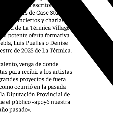
 ciclo con la escritora Sara
 exposiciones de Case Studio y
lo de conciertos y charlas
uidad de La Térmica Village,
 una potente oferta formativa
ebla, Luis Puelles o Denise
estre de 2025 de La Térmica.
 talento, venga de donde
as para recibir a los artistas
grandes proyectos de fuera
 como ocurrió en la pasada
la Diputación Provincial de
ue el público «apoyó nuestra
año pasado».