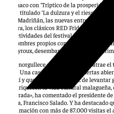
Phármaco con ‘Tríptico de la prosperidad’, el
Torres titulado ‘La dulzura y el riesgo’, las
Jesús Madriñán, las nuevas entregas del cic
Mixtura, los clásicos RED Fridays, la contin
tres actividades del festival Escribidores y
con nombres propios como los de Violeta Ni
Despeyroux, desembarcan en el primer trim
«Nos enorgullece ser un centro que atrae el
venga. Una casa que tiene sus puertas abiert
de aquí y que también es capaz de levantar 
que enriquecen la vida cultural malagueña,
temporada», ha comentado el presidente de 
Málaga, Francisco Salado. Y ha destacado q
programación con más de 87.000 visitas el 