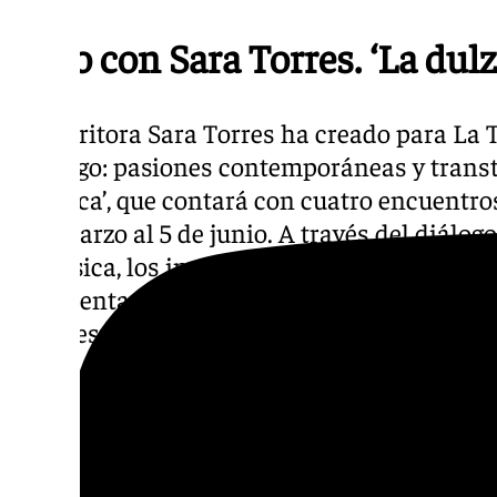
Ciclo con Sara Torres. ‘La dulz
La escritora Sara Torres ha creado para La T
el riesgo: pasiones contemporáneas y trans
artística’, que contará con cuatro encuentro
7 de marzo al 5 de junio. A través del diálogo
la música, los invitados profundizarán junto
representación de la pasión, la ternura y el 
manifestaciones artísticas.
El ciclo comenzará el próximo 7 de marzo co
nueva edición en castellano del libro de la f
francesa Anne Dufourmantelle ‘En caso de a
vida amorosa’, a cargo de la editora de Lum