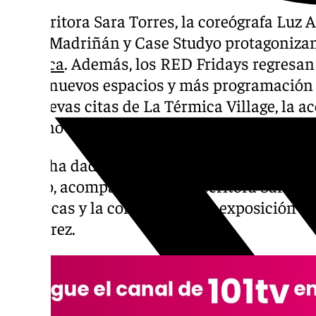
La escritora Sara Torres, la coreógrafa Luz 
Jesús Madriñán y Case Studyo protagonizan
Térmica
. Además, los RED Fridays regresan
suma nuevos espacios y más programación d
las nuevas citas de La Térmica Village, la ac
la mano del festival Escribidores.
Así lo ha dado a conocer el presidente de la
Salado, acompañado de la escritora Sara To
Luz Arcas y la comisaria de la exposición de
Gutiérrez.