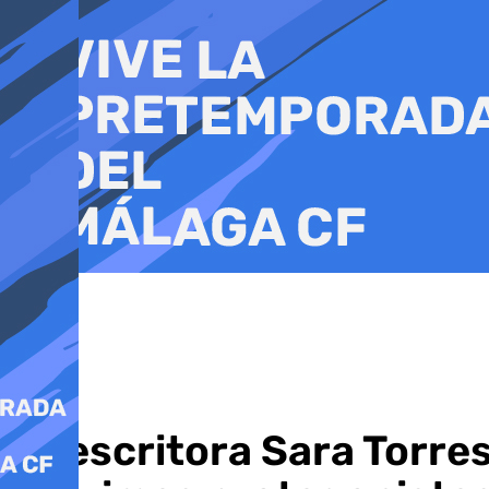
Ir
al
contenido
La escritora Sara Torre