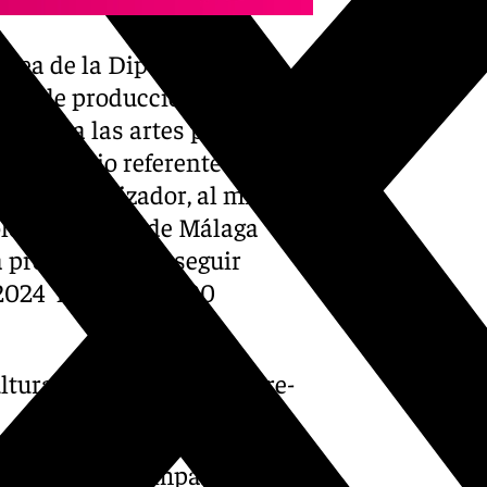
ánea de la Diputación de
da de producciones propias,
úsica, a las artes plásticas y
ndo espacio referente de
nal y catalizador, al mismo
olo en su sede de Málaga
a provincia para seguir
 2024 más de 35.000
tura-oferta-termica-entre-
z Arcas y su compañía La