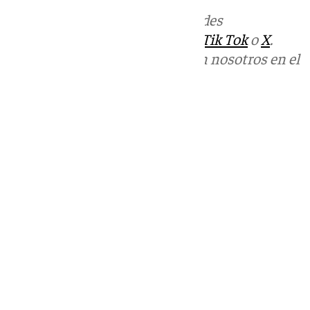
Más noticias de
101TV
en las redes
sociales:
Instagram
,
Facebook
,
Tik Tok
o
X
.
Puedes ponerte en contacto con nosotros en el
correo
informativos@101tv.es
Tags:
Últimas noticias