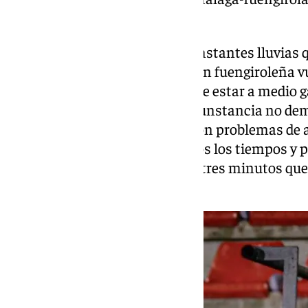
cambio-de-look-a-los-50-anos/
El tren de borrascas, con las constantes lluvias 
Sol, ha provocado que la estación fuengiroleña vu
habituado a muchos usuarios de estar a medio gas
aunque pueda parecer una circunstancia no dem
grave incordio para personas con problemas de a
trabajadores que tienen medidos los tiempos y p
metros más pierden esos dos o tres minutos que
justos al tren.