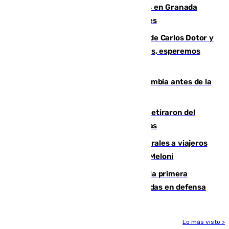
Controlado un incendio de rastrojos en Granada
junto a la autovía y al Callejón de Nogales
Juanfran Funes, sobre las lesiones de Carlos Dotor y
Fernando Calero: “Estamos preocupados, esperemos
que no sea nada”
Felipe VI refuerza los lazos con Colombia antes de la
llegada del nuevo presidente
Fernando Calero y Carlos Dotor se retiraron del
encuentro contra el Ceuta con molestias
España restablece controles temporales a viajeros
procedentes de Italia como repuesta a Meloni
El Málaga cae ante el Ceuta y suma la primera
derrota de la pretemporada dejando dudas en defensa
Lo más visto >