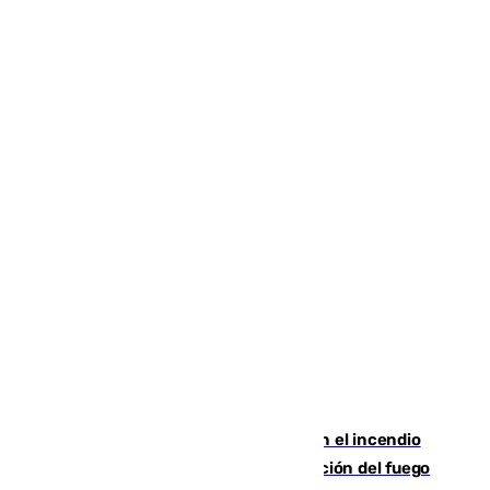
Activado el nivel 2 de emergencia en el incendio
forestal de Niebla por la compleja evolución del fuego