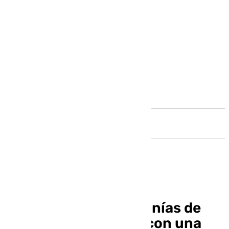
Andalucía
La estación del Cercanías de
Fuengirola, otra vez con una