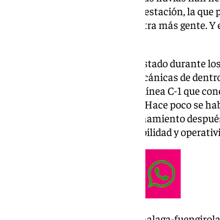
de las dos bocas de entrada a la estación, la que
municipio y por la que sale y entra más gente. 
las dos escaleras mecánicas.
Esta estación subterránea ha estado durante lo
problemas en sus escaleras mecánicas de dentro 
coger el tren de Cercanías de la línea C-1 que c
Torremolinos y Málaga capital. Hace poco se hab
escaleras estuvieran en funcionamiento después
desastre en términos de accesibilidad y operativ
https://www.101tv.es/el-tren-malaga-fuengirol