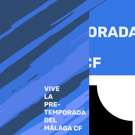
Ir
al
contenido
Tiktok