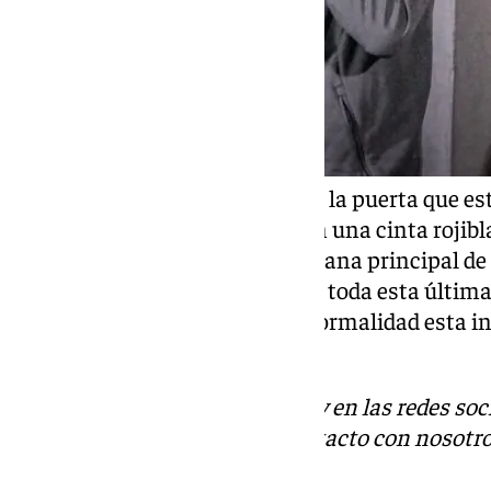
Las dos escaleras mecánicas de la puerta que est
de piedra están precintadas con una cinta rojibl
Además, la persiana de esta bocana principal de 
Fuengirola lleva bajada durante toda esta últi
trabajando en que vuelva a la normalidad esta in
transporte de la ciudad.
Descubre más noticias de 101Tv en las redes soc
Tok
o
X
. Puedes ponerte en contacto con nosotro
informativos@101tv.es