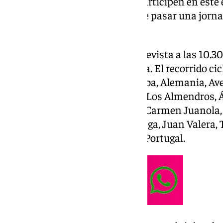
personas de todas las edades participen en este
uso de la bicicleta e, con el fin de pasar una jo
deporte.
La salida de los ciclistas está prevista a las 10.
Juanola de Estación de Cártama. El recorrido cicl
siguientes calles: Iglesia, Córdoba, Alemania, A
de Andalucía, carretera A-7057, Los Almendros, Á
7057, Marbella, Málaga, Sevilla, Carmen Juanola,
Miguel de Cervantes, Lope de Vega, Juan Valera, 
Granada, Córdoba, Alemania, y Portugal.