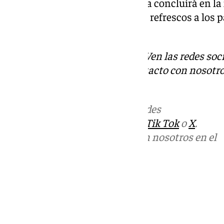
La Jornada del Pedal de Cártama concluirá en la
Cartamón, donde se entregarán refrescos a los p
sorteos.
Descubre más noticias de
101T
Ven las redes soc
Tok
o
X
. Puedes ponerte en contacto con nosotro
informativos@101tv.es
Más noticias de
101TV
en las redes
sociales:
Instagram
,
Facebook
,
Tik Tok
o
X
.
Puedes ponerte en contacto con nosotros en el
correo
informativos@101tv.es
Tags:
Últimas noticias