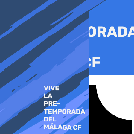
Ir
al
contenido
Tiktok