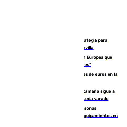
El Ayuntamiento desarrolla una estrategia para
recuperar la identidad patrimonial de Sevilla
España e Italia garantizan a la Unión Europea que
sus controles fronterizos son "temporales"
Sevilla ha invertido más de 6 millones de euros en la
transformación de su casco histórico
Susto en Marbella: un atún de gran tamaño sigue a
un bañista hasta la orilla de la playa y queda varado
Emvisesa refuerza la atención a personas
vulnerables con cesión de viviendas y equipamientos en
Sevilla