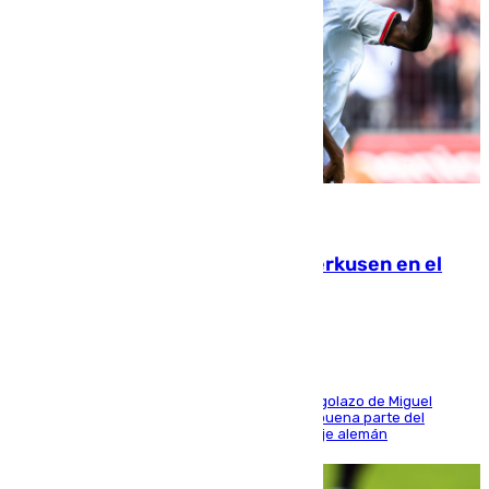
08.08.2026
El Sevilla se desinfla ante el Leverkusen en el
último ensayo (1-2)
El conjunto de Luis García se adelantó con un golazo de Miguel
Sierra y ofreció buenas sensaciones durante buena parte del
encuentro, pero acabó cediendo ante el empuje alemán