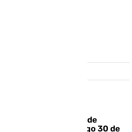
Andalucía
La Jornada del Pedal de
Cártama, este domingo 30 de