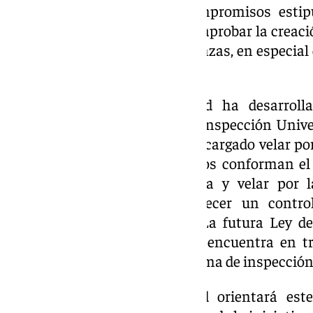
requisitos, condiciones y compromisos esti
proyectos universitarios, para aprobar la creaci
para la impartición de enseñanzas, en especial 
educativos extranjeros.
La Consejería de Universidad ha desarroll
Andalucía del primer Plan de Inspección Unive
de habilitación del personal encargado velar por
el terreno. Ambos instrumentos conforman el
ofrecer más seguridad jurídica y velar por 
educación superior al establecer un contro
Administración autonómica. La futura Ley de
(LUPA), cuyo anteproyecto se encuentra en tr
puesta en marcha de este sistema de inspección.
La Consejería de Universidad orientará este