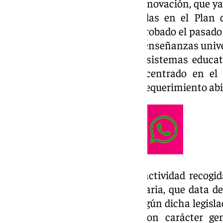
Universidad, Investigación e Innovación, que y
primeras actividades contenidas en el Plan 
Andalucía para el año 2024, aprobado el pasado
se orienta hacia los centros de enseñanzas univ
y expiden títulos conforme a sistemas educati
primeras diligencias se han centrado en el 
University, que cuenta con un requerimiento abi
La acción inspectora es una actividad recogid
andaluza en materia universitaria, que data d
implementado hasta ahora. Según dicha legislac
debe encargarse de vigilar, con carácter g