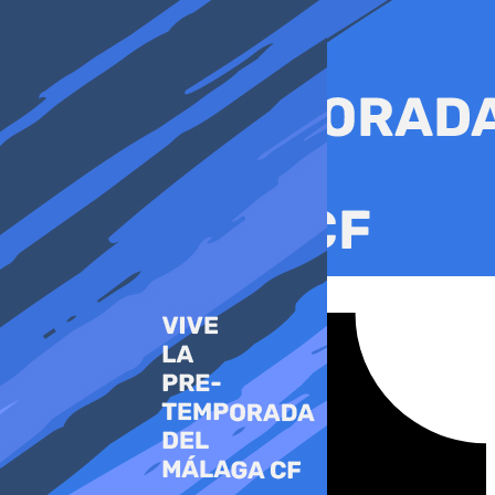
Ir
al
contenido
Tiktok