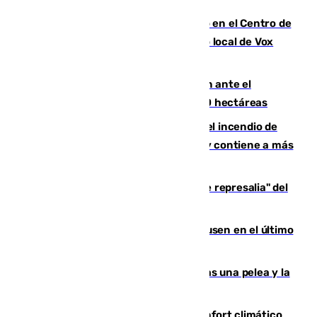
Las grandes cadenas ganan espacio en el Centro de
Málaga: La Tagliatella abre en el antiguo local de Vox
Sports Bar
Moreno pide extremar la precaución ante el
incendio de Niebla, que supera las 4.000 hectáreas
340 personas más desalojadas por el incendio de
Niebla, que mantiene a 410 evacuadas y contiene a más
de 500 efectivos trabajando
Italia responde ante las "medidas de represalia" del
Gobierno de Sánchez
El Sevilla se desinfla ante el Leverkusen en el último
ensayo (1-2)
Tensión en la prisión de Alhaurín tras una pelea y la
incautación de un punzón
Málaga contabiliza 148 zonas de confort climático