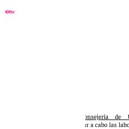
Lynx Devs
lunes, 28 octubre 2024, 10:39
Compartir:
Los inspectores de la
Consejería de U
Innovación
encargados de llevar a cabo las lab