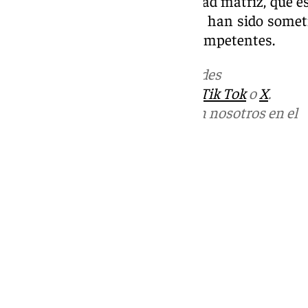
los impartidos por la universidad matriz, que e
validez académica oficial o que han sido somet
acreditación por autoridades competentes.
Más noticias de
101TV
en las redes
sociales:
Instagram
,
Facebook
,
Tik Tok
o
X
.
Puedes ponerte en contacto con nosotros en el
correo
informativos@101tv.es
Tags:
Últimas noticias