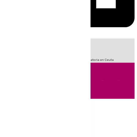
HOY
|
Sucesos
Fútbol
LaLiga
Primera División
Crisis Migratoria en Ceuta
Andalucía