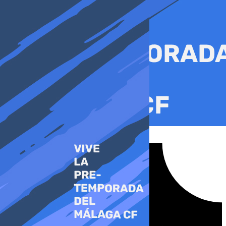
Ir
al
contenido
Tiktok