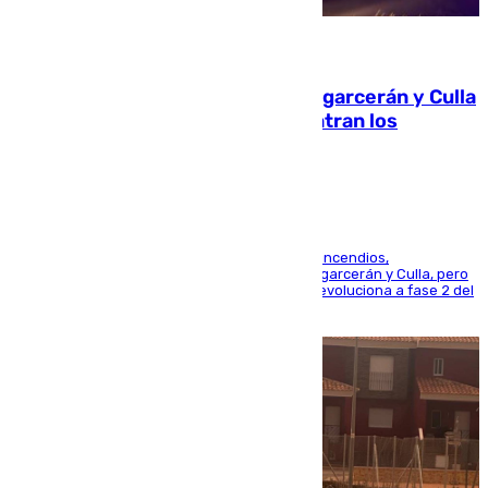
08.08.2026
Incendios de Castellón: Sierra Engarcerán y Culla
evolucionan positivamente y centran los
esfuerzos en Tírig
La UME se suma al operativo de control de los incendios,
progresando adecuadamente los de Sierra Engarcerán y Culla, pero
centrando todo el empeño en el de Culla, que evoluciona a fase 2 del
PEIF