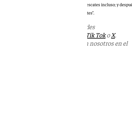
como durante, con la asistencia a desalojos y rescates incluso; y despué
de Protección Civil han estado siempre presentes”.
Más noticias de
101TV
en las redes
sociales:
Instagram
,
Facebook
,
Tik Tok
o
X
.
Puedes ponerte en contacto con nosotros en el
correo
informativos@101tv.es
Tags:
Últimas noticias