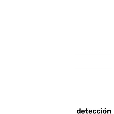
Andalucía
La Junta involucra a
Protección Civil en la detección