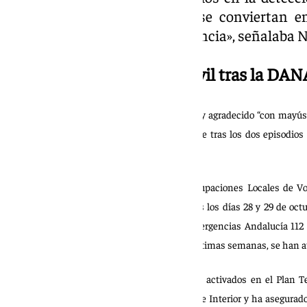
sobre las mujeres, para que se conviertan e
prevención de este tipo de violencia», señalaba 
El trabajo de Protección Civil tras la DAN
Patricia Navarro ha puesto en valor, además, y agradecido “con mayúsc
Civil en la provincia de Málaga, especialmente tras los dos episodios
apenas dos semanas.
Durante la celebración de la Jornada de Agrupaciones Locales de Vol
Navarro ha recordado las dos DANAs sufridas los días 28 y 29 de octubr
segunda, que han obligado al Servicio de Emergencias Andalucía 112 
mitad, “una de cada dos emergencias en las últimas semanas, se han at
Así, ha dado las gracias a todos los efectivos activados en el Plan T
coordinación de la Consejería de Presidencia e Interior y ha asegurad