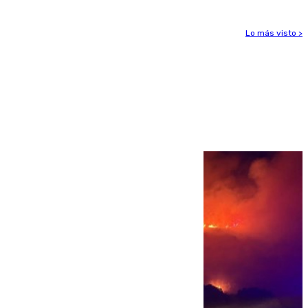
Lo más visto >
Más noticias
Ver más >