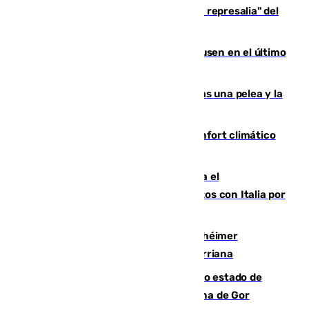
Italia responde ante las "medidas de represalia" del
Gobierno de Sánchez
El Sevilla se desinfla ante el Leverkusen en el último
ensayo (1-2)
Tensión en la prisión de Alhaurín tras una pelea y la
incautación de un punzón
Málaga contabiliza 148 zonas de confort climático
para enfrentar las altas temperaturas
Marlaska notifica a la Unión Europea el
restablecimiento de controles fronterizos con Italia por
vía aérea y marítima
Hallan sin vida al granadino con Alzhéimer
desaparecido hace una semana en Churriana
Encuentran un cadáver en avanzado estado de
descomposición en la localidad granadina de Gor