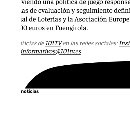
promoviendo una política de juego responsa
sistemas de evaluación y seguimiento defin
Mundial de Loterías y la Asociación Europe
500.000 euros en Fuengirola.
Más noticias de
101TV
en las redes sociales:
Ins
correo
informativos@101tv.es
Tags:
Últimas noticias