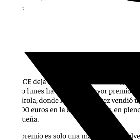
Compartir:
La ONCE deja 500.000 euros en Fuengirola. 
pasado lunes ha dejado su mayor premio e
Fuengirola, donde Alejandro Pérez vendió 
500.000 euros en la avenida Mijas, en pleno
malagueña.
«Este premio es solo una manera de devolverl