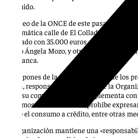
concluido.
El sorteo de la ONCE de este pasado lunes e
emblemática calle de El Collado, en Soria, y
premiado con 35.000 euros en la avenida L
vendió Ángela Mozo, y otro localidad sevill
Villafranca.
Los cupones de la ONCE son parte de los pro
segura, responsable y solidaria de la Organ
hasta su comercialización, implementa cont
consumos descontrolados, prohíbe expresa
edad o el consumo a crédito, entre otras me
La Organización mantiene una «responsabil