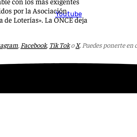
ble con los más exigentes
idos por la Asociación
Youtube
a de Loterías». La ONCE deja
tagram
,
Facebook
,
Tik Tok
o
X
. Puedes ponerte en 