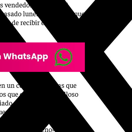
 es vendedor de la ONCE
e pasado lunes del premio que
rado de recibir enhorabuenas
en un comunicado, las que
los que está «muy orgulloso
ciado, que llevaba más de
enta entre los clientes
 sus amigos. «Es una alegría
ad algo tan bueno», ha