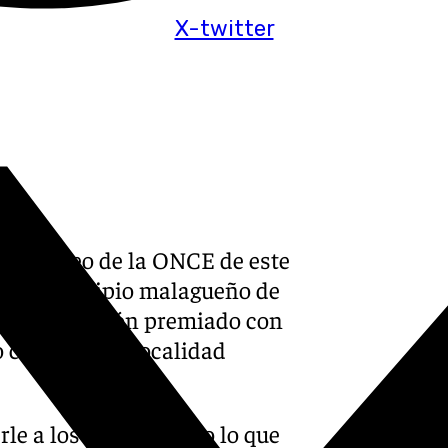
X-twitter
El sorteo de la ONCE de este
n el municipio malagueño de
un único cupón premiado con
 centro de la localidad
e a los clientes todo lo que