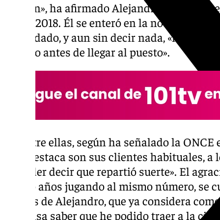
me dan», ha afirmado Alejandro Pérez, que
desde 2018. Él se enteró en la noche de est
había dado, y aun sin decir nada, «no ha pa
incluso antes de llegar al puesto».
De entre ellas, según ha señalado la ONCE 
más destaca son sus clientes habituales, a 
de poder decir que repartió suerte». El agra
cuatro años jugando al mismo número, se cu
diarios de Alejandro, que ya considera como
inmensa saber que he podido traer a la ciud