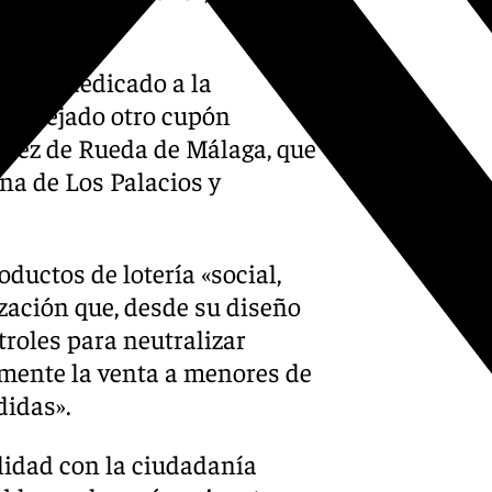
staba dedicado a la
 ha dejado otro cupón
ópez de Rueda de Málaga, que
ana de Los Palacios y
ductos de lotería «social,
ización que, desde su diseño
roles para neutralizar
mente la venta a menores de
didas».
idad con la ciudadanía