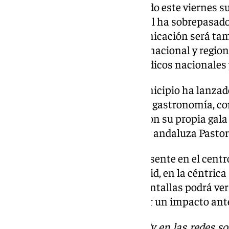
El consistorio, que ha presentado este viernes
anunciado que la inversión total ha sobrepasado
promoción en medios de comunicación será tam
reforzando la presencia a nivel nacional y regi
medios de difusión, como periódicos nacionales 
Como principal reclamo, el municipio ha lanzad
tradición, cultura, patrimonio y gastronomía, co
cabeza, producto que contará con su propia gala 
boquerón de plata a la cantante andaluza Pastor
Rincón de la Victoria estará presente en el centro
principal eje comercial de Madrid, en la céntric
Teatro Capitol, donde en sus pantallas podrá ve
Victoria con el objetivo de lograr un impacto an
Descubre más noticias de 101Tv en las redes so