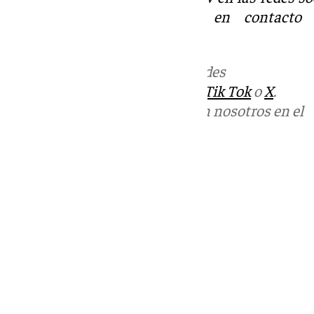
Tok
o
X
. Puedes ponerte en contacto 
informativos@101tv.es
Más noticias de
101TV
en las redes
sociales:
Instagram
,
Facebook
,
Tik Tok
o
X
.
Puedes ponerte en contacto con nosotros en el
correo
informativos@101tv.es
Tags:
Últimas noticias