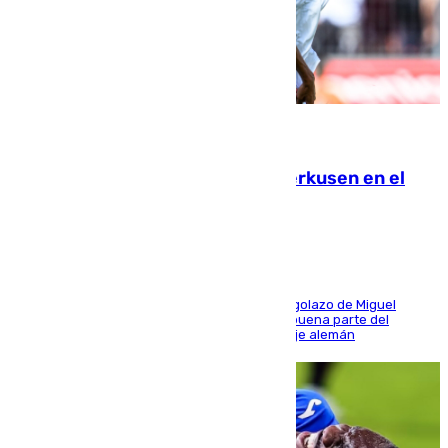
08.08.2026
El Sevilla se desinfla ante el Leverkusen en el
último ensayo (1-2)
El conjunto de Luis García se adelantó con un golazo de Miguel
Sierra y ofreció buenas sensaciones durante buena parte del
encuentro, pero acabó cediendo ante el empuje alemán