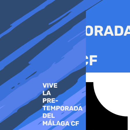
Ir
al
contenido
Tiktok