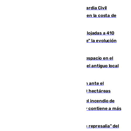
Persecución en Punta Umbría: la Guardia Civil
interviene más de 800 kilos de cocaína en la costa de
Huelva
El incendio de Niebla mantiene desalojadas a 410
personas que siguen con "incertidumbre" la evolución
del viento
Las marcas internacionales ganan espacio en el
Centro de Málaga: la Tagliatella abre en el antiguo local
de Vox Sports Bar
Moreno pide extremar la precaución ante el
incendio de Niebla, que supera las 4.000 hectáreas
340 personas más desalojadas por el incendio de
Niebla, que mantiene a 410 evacuadas y contiene a más
de 500 efectivos trabajando
Italia responde ante las "medidas de represalia" del