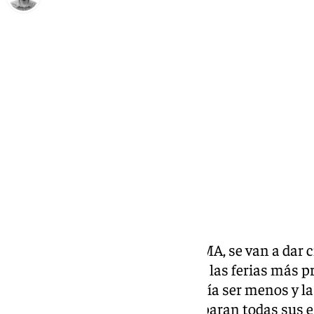
Carlos Rico
viernes, 17 enero 2025, 17:31
Compartir:
En los próximos días, en el IFEMA, se van a dar c
turísticas del planeta en una de las ferias más 
turística, FITUR. Málaga no podía ser menos y l
conforman su provincia ya preparan todas sus e