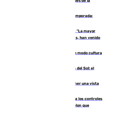
Mínimo Vital junto a otras particularidades de la
provincia
La 'delicatessen' de Isco en la pretemporada:
pisadita y cañito ante el Bournemouth
Un testimonio del colapso en Ceuta: "La mayor
parte de los que han venido son víctimas, han venido
engañados"
Torrenueva Costa pone el verano en modo cultura
con actividades para todos los públicos
Este es el palmarés del Trofeo Costa del Sol: el
Málaga lidera la tabla con 12 triunfos
Estos son los mejores sitios para tener una vista
privilegiada del eclipse en Andalucía
La Junta da explicaciones y refuerza los controles
tras los falsos positivos de cáncer de colon que
afectaron a 400 malagueños