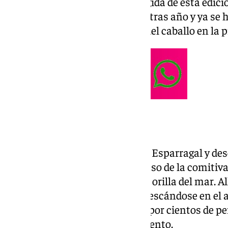
El edil ha celebrado la gran acogida de esta edic
Ecuestre
“no deja de crecer año tras año y ya se 
imprescindible para el mundo del caballo en la p
Recorrido
El recorrido, que partió desde El Esparragal y de
imágenes espectaculares del paso de la comitiva
campos en flor, hasta llegar a la orilla del mar. A
al agua, y los más atrevidos refrescándose en el
única, aplaudida y fotografiada por cientos de p
litoral para no perderse el momento.