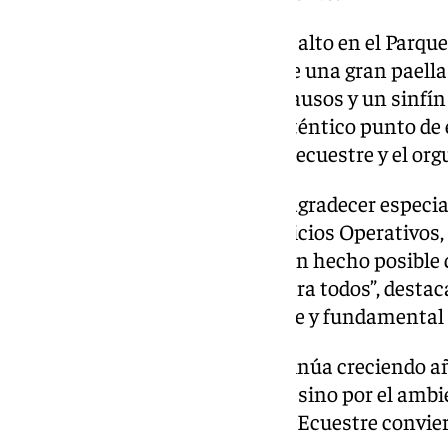
La jornada concluyó por todo lo alto en el Parque
asistentes pudieron disfrutar de una gran paella
ambiente festivo, con risas, aplausos y un sinfí
convirtió este espacio en un auténtico punto de
reforzando los lazos del mundo ecuestre y el org
Belmonte ha querido, además, agradecer especial
Local y de Protección Civil, Servicios Operativos
áreas de Playas y Fiestas que han hecho posible 
total normalidad y seguridad para todos”, destac
coordinación “ha sido impecable y fundamental pa
La Ruta Ecuestre de
Mijas
continúa creciendo año
espectacularidad de su trazado, sino por el ambie
espíritu que transmite. La Ruta Ecuestre conviert