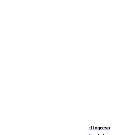
Cádiz aumenta un 15% en el cobro del Ingreso