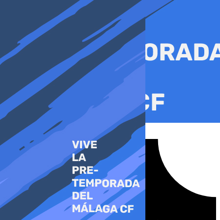
Ir
al
contenido
Tiktok