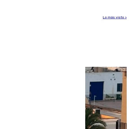
Lo más visto >
Más noticias
Ver más >