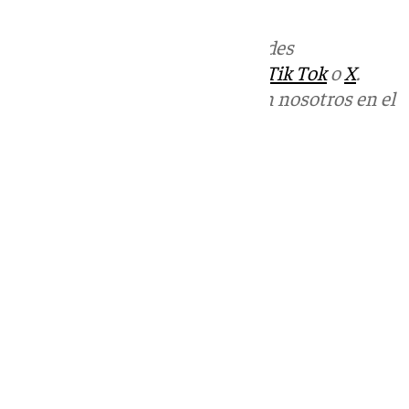
por un día.
Más noticias de
101TV
en las redes
sociales:
Instagram
,
Facebook
,
Tik Tok
o
X
.
Puedes ponerte en contacto con nosotros en el
correo
informativos@101tv.es
Tags:
Últimas noticias