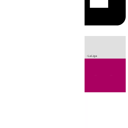
HOY
|
Sucesos
Incendios
Fútbol
Crisis Migratoria en Ceuta
LaLiga
Andalucía