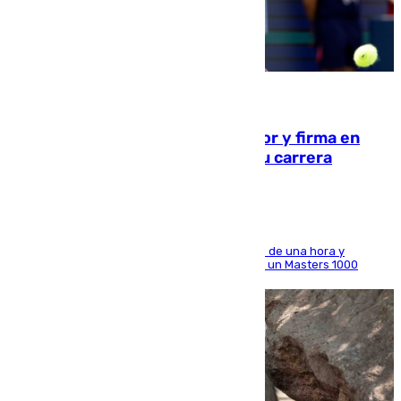
09.08.2026
Daniel Mérida derriba a Griekspoor y firma en
Montreal el mejor resultado de su carrera
El madrileño arrolla al neerlandés en poco más de una hora y
alcanza por primera vez los cuartos de final de un Masters 1000