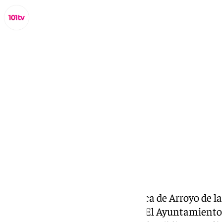
Lynx Devs
viernes, 13 diciembre 2024, 14:12
Compartir:
La sala de estudio de la Biblioteca de Arroyo de l
y festivos de diciembre y enero. El Ayuntamient