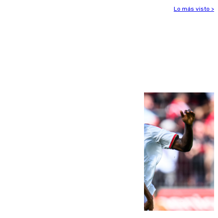
Lo más visto >
Más noticias
Ver más >