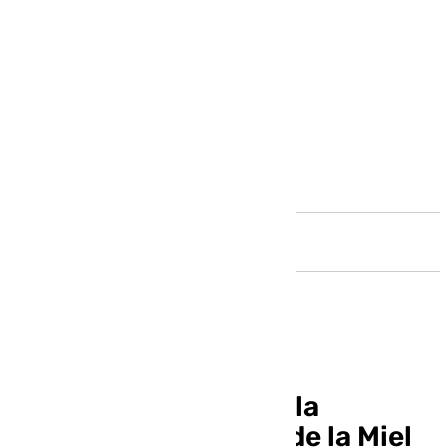
Andalucía
La sala de estudio de la
Biblioteca de Arroyo de la Miel