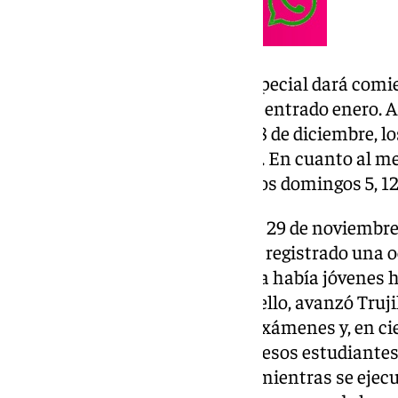
Esta ampliación de apertura especial dará comie
diciembre, y se extenderá hasta entrado enero. As
sala también el sábado 21 y el 28 de diciembre, lo
los festivos 24 y 31 de diciembre. En cuanto al me
sábados 4, 11, 18 y 25, así como los domingos 5, 12,
“Desde que la Biblioteca abrió el 29 de noviembre, 
zonas habilitadas para ello han registrado una 
mismo día de la inauguración ya había jóvenes h
señalado la edil de Cultura. Por ello, avanzó Truj
horas de apertura en época de exámenes y, en c
agradecer la paciencia de todos esos estudiante
a otros espacios del municipio mientras se ejec