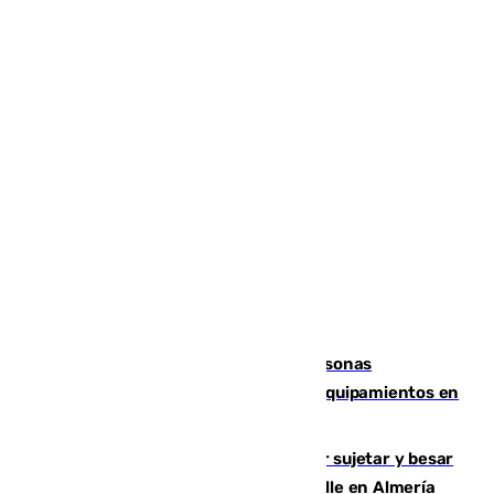
Emvisesa refuerza la atención a personas
vulnerables con cesión de viviendas y equipamientos en
Sevilla
Condenado a dos años de cárcel por sujetar y besar
a una menor tras abordarla en plena calle en Almería