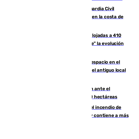
Persecución en Punta Umbría: la Guardia Civil
interviene más de 800 kilos de cocaína en la costa de
Huelva
El incendio de Niebla mantiene desalojadas a 410
personas que siguen con "incertidumbre" la evolución
del viento
Las marcas internacionales ganan espacio en el
Centro de Málaga: la Tagliatella abre en el antiguo local
de Vox Sports Bar
Moreno pide extremar la precaución ante el
incendio de Niebla, que supera las 4.000 hectáreas
340 personas más desalojadas por el incendio de
Niebla, que mantiene a 410 evacuadas y contiene a más
de 500 efectivos trabajando