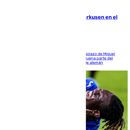
08.08.2026
El Sevilla se desinfla ante el Leverkusen en el
último ensayo (1-2)
El conjunto de Luis García se adelantó con un golazo de Miguel
Sierra y ofreció buenas sensaciones durante buena parte del
encuentro, pero acabó cediendo ante el empuje alemán