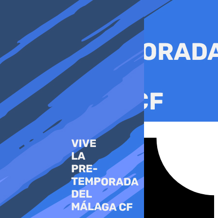
Ir
al
contenido
Tiktok