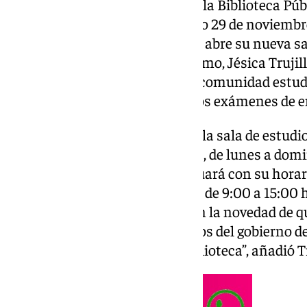
área de Cultura, informa de que la Biblioteca Públ
funcionamiento desde el pasado 29 de noviembre
modernización y remodelación, abre su nueva sal
semana y festivos. La edil del ramo, Jésica Truji
medida surge “como apoyo a la comunidad estudi
señaladas de cara a los próximos exámenes de e
De este modo, cabe señalar que la sala de estudio
de la semana, festivos incluidos, de lunes a domi
Biblioteca, por su parte, continuará con su horar
de 9:00 a 21:00 horas y sábados de 9:00 a 15:00 h
30 de diciembre y 1 de enero, con la novedad de qu
abierta, “uno de los compromisos del gobierno 
en las esperadas obras de la biblioteca”, añadió Tr