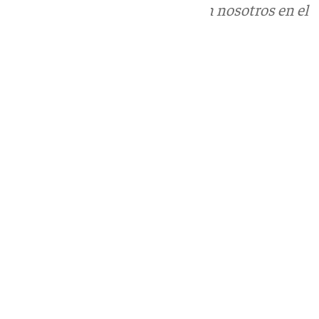
Puedes ponerte en contacto con nosotros en el
correo
informativos@101tv.es
Tags:
Últimas noticias