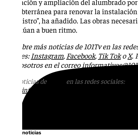
renovación y ampliación del alumbrado por 
red subterránea para renovar la instalación
suministro”, ha añadido. Las obras necesari
continúan a buen ritmo.
Descubre más noticias de 101Tv en las rede
sociales:
Instagram
,
Facebook
,
Tik Tok
o
X
.
con nosotros en el correo
informativos@101t
Más noticias de
101TV
en las redes sociales:
Ins
correo
informativos@101tv.es
Tags:
Últimas noticias