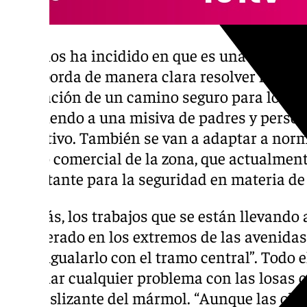
Bergillos ha incidido en que es una transfo
que aborda de manera clara resolver los pro
la creación de un camino seguro para los a
atendiendo a una misiva de padres y person
educativo. También se van a adaptar a norm
centro comercial de la zona, que actualmen
importante para la seguridad en materia de tr
Además, los trabajos que se están llevando 
del acerado en los extremos de las avenida
“para igualarlo con el tramo central”. Todo e
eliminar cualquier problema con las losas 
antideslizante del mármol. “Aunque las obr