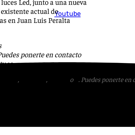
luces Led, junto a una nueva
 existente actual de
Youtube
as en Juan Luis Peralta
s
 Puedes ponerte en contacto
v.es
.
tagram
,
Facebook
,
Tik Tok
o
X
. Puedes ponerte en 