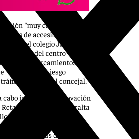
rmación “muy considerable”,
blemas de accesibilidad, con
lumnos del colegio Jacaranda,
al docente del centro
ativa los aparcamientos del
te “suponen un riesgo
áfico”, enfatizó el concejal.
a cabo incluyen la renovación
s Retamar y Juan Luis Peralta
llo, con la previsión de
con un tratamiento
as son complejas debido a la