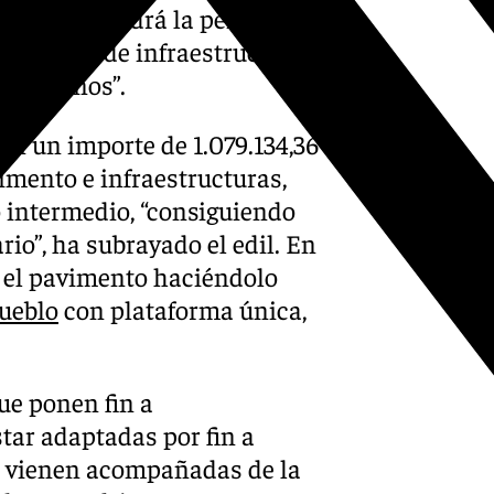
 obtendrá valdrá la pena
ización de infraestructuras
os vecinos”.
on un importe de 1.079.134,36
mento e infraestructuras,
 intermedio, “consiguiendo
io”, ha subrayado el edil. En
a el pavimento haciéndolo
ueblo
con plataforma única,
ue ponen fin a
star adaptadas por fin a
e vienen acompañadas de la