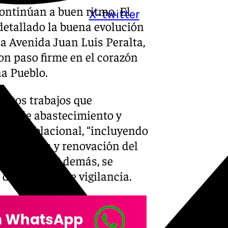
continúan a buen ritmo. El
X-twitter
a detallado la buena evolución
la Avenida Juan Luis Peralta,
n paso firme en el corazón
a Pueblo.
 estos trabajos que
ones de abastecimiento y
cleo poblacional, “incluyendo
ampliación y renovación del
 actuales”. Además, se
 de cámaras de vigilancia.