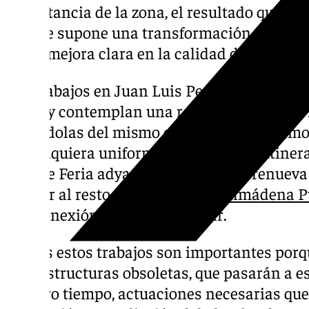
importancia de la zona, el resultado que se
porque supone una transformación y modern
y una mejora clara en la calidad de vida de l
Los trabajos en Juan Luis Peralta cuentan c
euros y contemplan una renovación del pavi
dotándolas del mismo existente en el tramo
que adquiera uniformidad en todo su itinerar
la calle Feria adyacente también se renuev
similar al resto de calles de
Benalmádena P
con conexión a la calle Andújar.
“Todos estos trabajos son importantes porq
infraestructuras obsoletas, que pasarán a e
nuestro tiempo, actuaciones necesarias qu