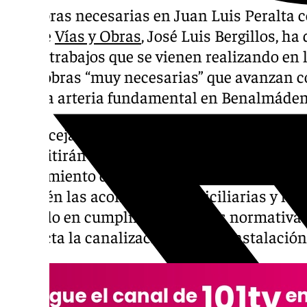
Las obras necesarias en Juan Luis Peralta 
edil de
Vías y Obras
, José Luis Bergillos, h
de los trabajos que se vienen realizando en 
unas obras “muy necesarias” que avanzan co
de esta arteria fundamental en Benalmáden
El concejal, ha recordado la importancia de
“permitirán” la renovación de las instalaci
saneamiento de la principal avenida del nú
también las acometidas domiciliarias y la 
acerado en cumplimiento de las normativas
proyecta la canalización para la instalación