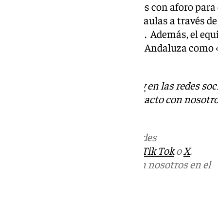
y balonmano, así como graderíos con aforo para 
polivalente subdivisible en tres aulas a través d
vestuarios, entre otros espacios. Además, el eq
vicepresidente de la Federación Andaluza como «
provincia».
Descubre más noticias de
101Tv
en las redes soc
Tok
o
X
. Puedes ponerte en contacto con nosotro
informativos@101tv.es
Más noticias de
101TV
en las redes
sociales:
Instagram
,
Facebook
,
Tik Tok
o
X
.
Puedes ponerte en contacto con nosotros en el
correo
informativos@101tv.es
Tags: