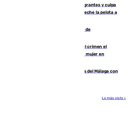
"cumplirán la ley" sobre los menores migrantes y culpa
al Gobierno por "inestabilidad": "Que no eche la pelota a
las comunidades"
Una ONG malagueña ganará un año de
comunicación gratuita con Apecom
Confiesa en un diario ser el autor del crimen el
hombre en prisión por asesinato de una mujer en
Benahavís
Juanpe vuelve a los entrenamientos del Málaga con
el grupo de manera progresiva
Lo más visto >
Más noticias