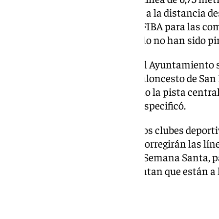
puntualizó. Esta línea se refiere a la distancia de
de tres puntos, marcada por la FIBA para las co
que en el pabellón Sergio Scariolo no han sido 
«El error se subsanará cuando el Ayuntamiento 
constructora y con el Club de Baloncesto de San 
partidos sin problema utilizando la pista centra
líneas de las otras dos pistas», especificó.
Asimismo, fuentes cercanas a los clubes deport
a 101TV que «han decidido que corregirán las lí
la actividad deportiva, quizá en Semana Santa, p
entrenamientos». Además, cuentan que están a 
responsabilidades».
Filtraciones de agua