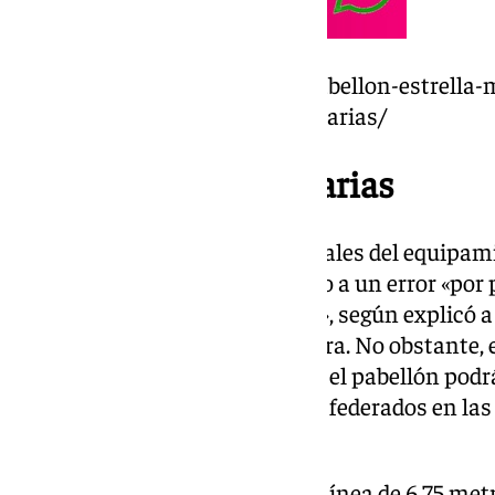
https://www.101tv.es/nuevo-pabellon-estrella-m
incumplen-medidas-reglamentarias/
Líneas no reglamentarias
Dos de las tres pistas transversales del equipam
de triples reglamentarias debido a un error «por
contratada por la constructora», según explicó a
alcalde de San Pedro de Alcántara. No obstante,
mientras se subsana este error, el pabellón podr
entrenamientos como partidos federados en las 
medidas oficiales.
«Lo que hay que modificar es la línea de 6,75 met