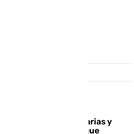
Andalucía
Líneas no reglamentarias y
goteras: los errores que