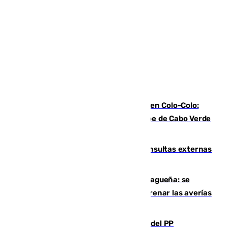
Vozinha, recibido como una estrella en Colo-Colo:
casi 30.000 aficionados arropan al héroe de Cabo Verde
en su presentación
Vithas Málaga crece en cirugías, consultas externas
y altas en el primer semestre de 2026
Mejoras del agua en la Axarquía malagueña: se
sustituye una tubería de 50 años para frenar las averías
de agua en El Borge y Almáchar
Bendodo asegura que los gobiernos del PP