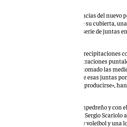
Por otro lado, otra de las deficiencias del nuevo p
agua por una zona localizada de su cubierta, una
dimensión que dispone de una serie de juntas e
acristalados.
«Durante el mes de marzo, las precipitaciones c
han permitido detectar unas filtraciones puntales
en una zona localizada. Se han tomado las medid
realizando trabajos de sellado de esas juntas po
adjudicataria, y no han vuelto a producirse», ha
Ayuntamiento de Marbella.
Ubicado en el ensanche sur sampedreño y con e
español de baloncesto, el nuevo Sergio Scariolo a
para la práctica del baloncesto y voleibol y una l