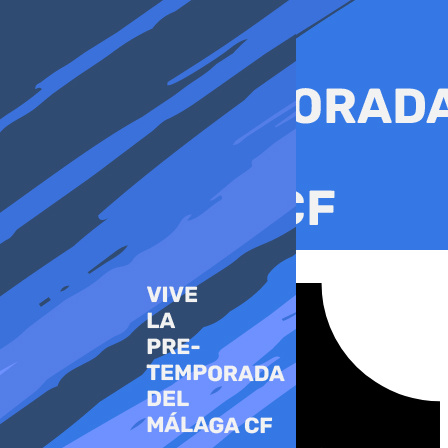
Ir
al
contenido
Tiktok