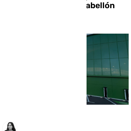
subsanará el nuevo pabellón
estrella de Marbella