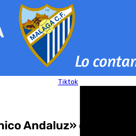
Tiktok
nico Andaluz» en El Esca