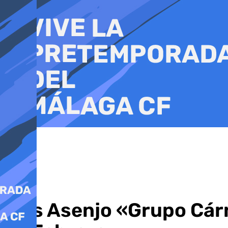
Ir
al
contenido
Luis Asenjo «Grupo Cár