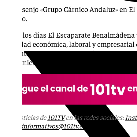
Luis Asenjo «Grupo Cárnico Andaluz» en El 
Febrero.
Todos los días El Escaparate Benalmádena 
actividad económica, laboral y empresarial d
Presentado por F. Conejo Benítez. Analizamo
económica de Benalmádena y la Costa del S
Más noticias de
101TV
en las redes sociales:
Ins
correo
informativos@101tv.es