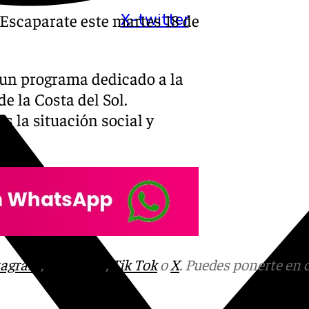
Escaparate este martes 18 de
X-twitter
un programa dedicado a la
e la Costa del Sol.
s la situación social y
ol.
tagram
,
Facebook
,
Tik Tok
o
X
. Puedes ponerte en 