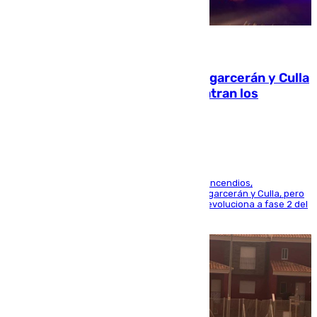
08.08.2026
Incendios de Castellón: Sierra Engarcerán y Culla
evolucionan positivamente y centran los
esfuerzos en Tírig
La UME se suma al operativo de control de los incendios,
progresando adecuadamente los de Sierra Engarcerán y Culla, pero
centrando todo el empeño en el de Culla, que evoluciona a fase 2 del
PEIF