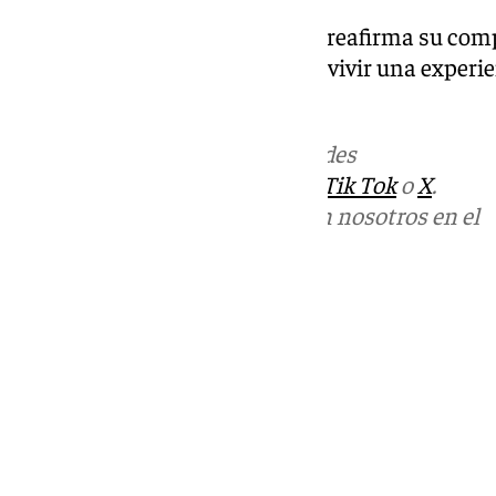
Con este evento, Macharaviaya reafirma su compr
invitando a vecinos y turistas a vivir una experi
entorno excepcional.
Más noticias de
101TV
en las redes
sociales:
Instagram
,
Facebook
,
Tik Tok
o
X
.
Puedes ponerte en contacto con nosotros en el
correo
informativos@101tv.es
Tags:
Últimas noticias