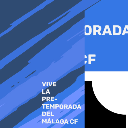
Ir
al
contenido
Tiktok