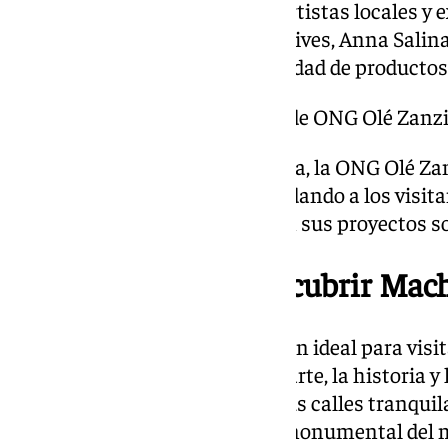
contará con un mercadillo de artistas locales y
Vanni, Esther Lázaro, Loving Olives, Anna Salina
los asistentes una amplia variedad de productos 
Gastronomía Solidaria a cargo de ONG Olé Zanz
Como complemento a la jornada, la ONG Olé Zan
barra de comida y bebidas, brindando a los visit
la oportunidad de colaborar con sus proyectos so
Una invitación a descubrir Mac
Esta cita representa una ocasión ideal para vis
pueblo de la Axarquía donde el arte, la historia y
visitantes podrán pasear por sus calles tranquil
admirando el rico patrimonio monumental del 