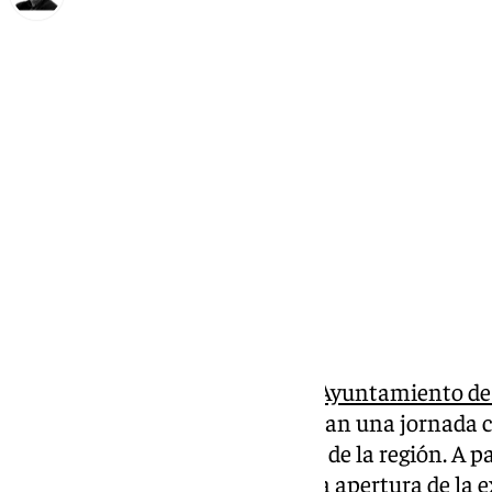
Francisco Marmolejo
jueves, 14 noviembre 2024, 17:39
Compartir:
El próximo 23 de noviembre, el
Ayuntamiento de
Cultural Lamardegatos inauguran una jornada c
huella en el panorama artístico de la región. A pa
visitantes podrán disfrutar de la apertura de la 