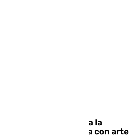
Andalucía
Macharaviaya impulsa la
cultura en la Axarquía con arte