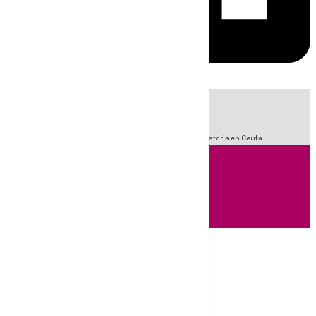
HOY
|
Sucesos
Fútbol
LaLiga
Primera División
Crisis Migratoria en Ceuta
Andalucía