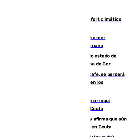
Málaga contabiliza 148 zonas de confort climático
para enfrentar las altas temperaturas
Hallan sin vida al granadino con Alzhéimer
desaparecido hace una semana en Churriana
Encuentran un cadáver en avanzado estado de
descomposición en la localidad granadina de Gor
Christantus Uche, delantero del Getafe, se perderá
toda la temporada por varias fracturas en los
ligamentos de su rodilla derecha
Expulsado de España un ciudadano marroquí
condenado por allanar una vivienda en Ceuta
Vivas niega la versión del Gobierno y afirma que aún
quedan entre 8.000 y 11.000 migrantes en Ceuta