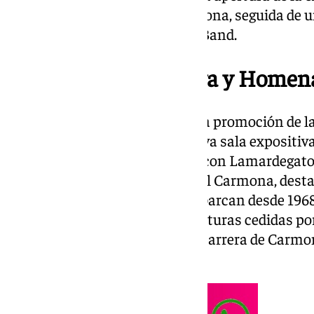
reconocido artista Rafael Carmona, seguida de u
Sonia Tena con la Shonyquete Band.
Nueva Sala Expositiva y Homen
Como parte de su apuesta por la promoción de la
Macharaviaya presenta su nueva sala expositiva 
inauguración, en colaboración con Lamardegato
Exposición Antológica de Rafael Carmona, destac
contemporáneo, cuyas obras abarcan desde 1968
compuesta por pinturas y esculturas cedidas por 
recorrido único por la prolífica carrera de Carm
en
Macharaviaya
.