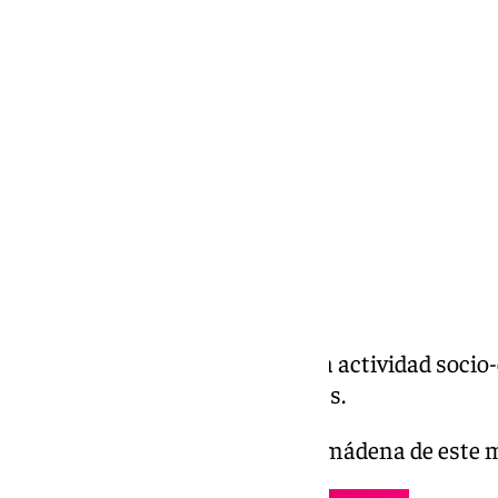
Miguel Alfonso
miércoles, 29 enero 2025, 20:13
Compartir:
La Plaza programa dedicado a la actividad socio
Presentado por Mariano Nogales.
Maxi Montiel en la Plaza Benalmádena de este 