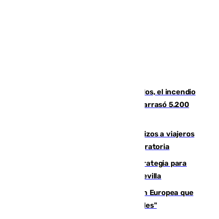
Un mes de la tragedia de Los Gallardos, el incendio
que acabó con la vida de 14 personas y arrasó 5.200
hectáreas
España establece controles fronterizos a viajeros
procedentes de Italia por la presión migratoria
El Ayuntamiento desarrolla una estrategia para
recuperar la identidad patrimonial de Sevilla
España e Italia garantizan a la Unión Europea que
sus controles fronterizos son "temporales"