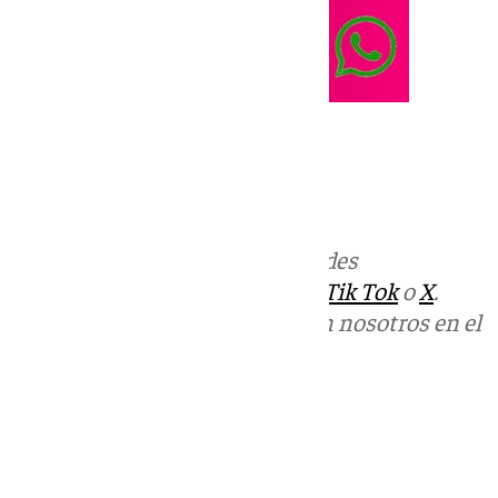
Más noticias de
101TV
en las redes
sociales:
Instagram
,
Facebook
,
Tik Tok
o
X
.
Puedes ponerte en contacto con nosotros en el
correo
informativos@101tv.es
Tags:
La Plaza Benalmádena
Últimas noticias