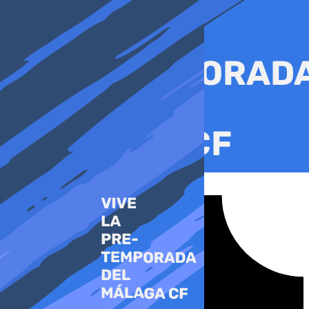
Ir
al
contenido
Tiktok