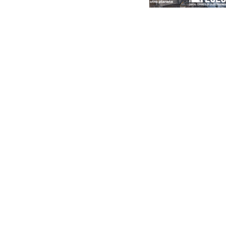
Portada
Andalucía
Sevilla
Málaga
Granada
España
Internacional
Economía
Sociedad
Cultura
Deportes
Real Betis