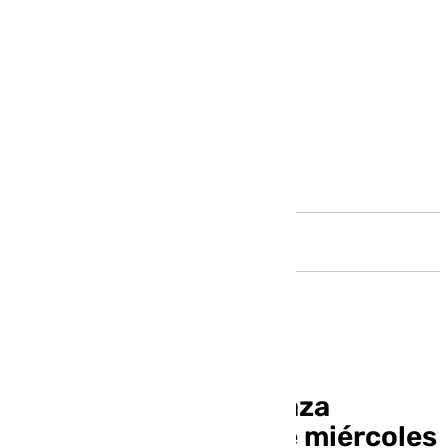
Andalucía
Maxi Montiel en la Plaza
Benalmádena de este miércoles