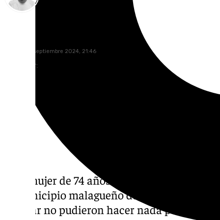
Antonio López
martes, 10 septiembre 2024, 21:46
Compartir:
Una mujer de 74 años falleció este lunes en 
el municipio malagueño de Nerja. Los servi
al lugar no pudieron hacer nada por salvar s