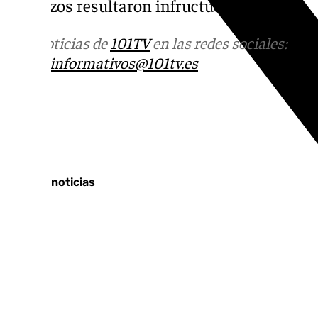
esfuerzos resultaron infructuosos.
Más noticias de
101TV
en las redes sociales:
Ins
correo
informativos@101tv.es
Tags:
Nerja
Últimas noticias