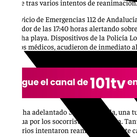
muerte tras varios intentos de reanimación
El Servicio de Emergencias 112 de Andalucí
alrededor de las 17:40 horas alertando sobr
en dicha playa. Dispositivos de la Policía Loc
equipos médicos, acudieron de inmediato al 
mujer.
Según ha adelantado
Sur
, la fallecida, una 
del agua por los socorristas de la playa. Ta
sanitarios intentaron reanimarla durante c