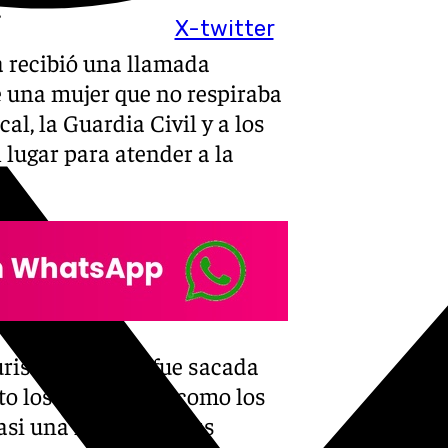
.
X-twitter
a recibió una llamada
e una mujer que no respiraba
al, la Guardia Civil y a los
lugar para atender a la
turista francesa, fue sacada
nto los socorristas como los
asi una hora, pero sus