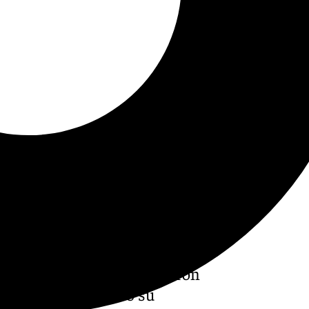
la playa de La Torrecilla, en
cios sanitarios que acudieron
u vida, certificando su