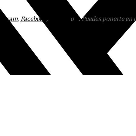
tagram
,
Facebook
,
Tik Tok
o
X
. Puedes ponerte en 