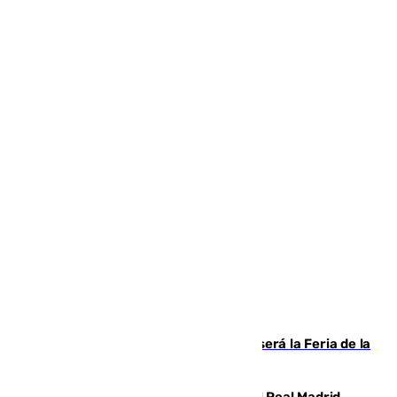
Talleres, escape room y música: así será la Feria de la
Juventud Cofrade de Málaga
El fichaje más caro de la historia del Real Madrid