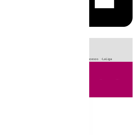
HOY
|
Fútbol
Primera División
Crisis Migratoria en Ceuta
Sucesos
LaLiga
Andalucía