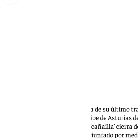
Miguel Alfonso
miércoles, 27 noviembre 2024, 18:35
Compartir:
La Niña Pastori comienza la gira de su último tra
conciertos en el auditorio Príncipe de Asturias 
y 29 de noviembre.
La cantaora ‘cañaílla’ cierra
cargado de éxitos en el que ha triunfado por med