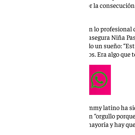
trabajo
‘Camino’
y sobre todo por la consecución
pasado mes de octubre.
Un año “bonito y muy intenso en lo profesional c
público está respondiendo”, así asegura Niña Past
apetece cerrar el año cumpliendo un sueño: “Es
mi público y cantando villancicos. Era algo que t
Haber conseguido su sexto Grammy latino ha sid
regalo que la cantaora valora con “orgullo porque
hago”, asegura, “no es de tanta mayoría y hay qu
hueco que yo tengo”.