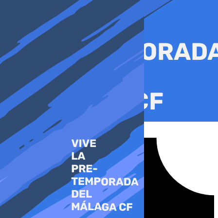
Ir
al
contenido
Tiktok