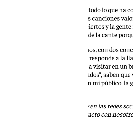
Pero echa la vista atrás y valora todo lo que h
cosas, sobre todo bonitas. De sus canciones val
alguno de eso temas en los conciertos y la gente r
son canciones que “da igual donde la cante porqu
Comienza su gira en Torremolinos, con dos conci
La provincia de Málaga siempre responde a la lla
Van a ser 22 ciudades las que va a visitar en un 
proyecto. Y aunque están “cansados”, saben que v
diferente y que voy a celebrar con mi público, la 
que me quiera acompañar”.
Descubre más noticias de 101Tv en las redes soc
Tok
o
X
. Puedes ponerte en contacto con nosotro
informativos@101tv.es