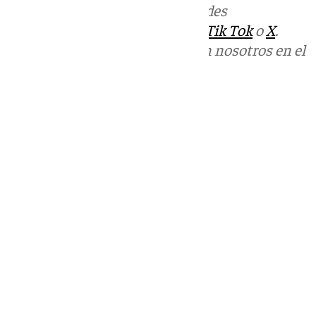
Más noticias de
101TV
en las redes
sociales:
Instagram
,
Facebook
,
Tik Tok
o
X
.
Puedes ponerte en contacto con nosotros en el
correo
informativos@101tv.es
Tags:
Últimas noticias