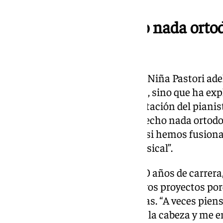
«Nunca hemos hecho nada ortod
flamenco»
Sobre su trabajo ‘Feliz Navidad’, Niña Pastori 
al uso como se hace en su tierra, sino que ha ex
producción de Chaboli y la aportación del pianis
aire: “Nosotros nunca hemos hecho nada ortodox
cierto que ese es mi estilo, pero si hemos fusion
Un rollo más abierto a nivel musical”.
Haciendo balance de sus casi 30 años de carrera
siempre está pensando en nuevos proyectos porq
siempre se le ocurre nuevas ideas. “A veces pien
rápidamente se me viene algo a la cabeza y me e