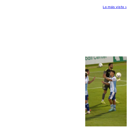
Lo más visto >
Más noticias
Ver más >