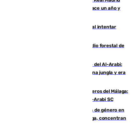
costaba 105 millones de euros menos hace un año y
jugaba en Leganés
Ceuta suma 82 fallecidos en el mar al intentar
cruzar la frontera española
Huelva eleva a emergencia el incendio forestal de
Niebla
Juanfran Funes, sobre el duro juego del Al-Arabi:
“Por momentos nos hemos metido en una jungla y era
hasta peligroso”
Ya se han estrenado los tres delanteros del Málaga:
Eneko Jauregui, bigoleador contra el Al-Arabi SC
35 mujeres asesinadas por violencia de género en
España en este 2026: Andalucía y Málaga, concentran
el foco de la tragedia