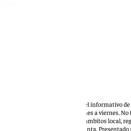
Miguel Alfonso
martes, 17 diciembre 2024, 18:30
Compartir:
Las noticias de 101tv Ronda es el informativo de
Serranía. Desde las 20.00 de lunes a viernes. No fa
noticias más relevantes en los ámbitos local, reg
social, deportivo y la Semana Santa. Presentado