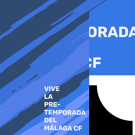
Ir
al
contenido
Tiktok