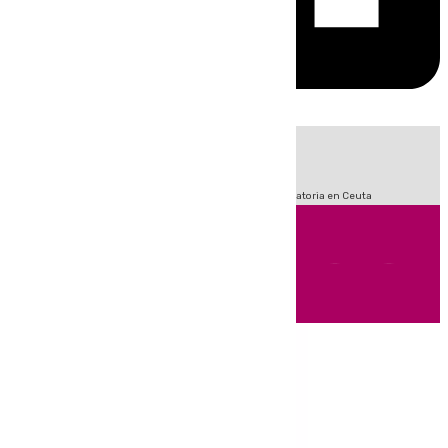
HOY
|
Sucesos
Fútbol
LaLiga
Primera División
Crisis Migratoria en Ceuta
Andalucía