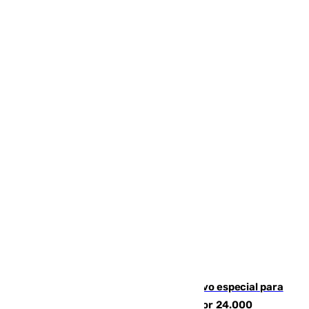
La Guardia Civil prepara un dispositivo especial para
el eclipse del 12 de agosto compuesto por 24.000