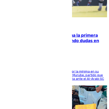
07.08.2026
El Málaga cae ante el Ceuta y suma la primera
derrota de la pretemporada dejando dudas en
defensa
El cuadro dirigido por Juanfran Funes perdió por la mínima en su
envite contra el conjunto caballa en el Alfonso Murube, partido que
se disputó un día después de su primera victoria ante el Al-Arabi SC