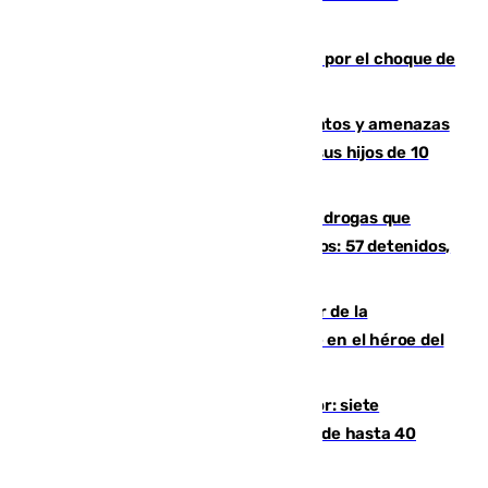
agentes
Cortado el Cercanías C-2 de Málaga por el choque de
un tren con una catenaria caída
Detenido en Estepona por malos tratos y amenazas
de muerte a su pareja en presencia de sus hijos de 10
años y 11 meses
Desarticulada una red de tráfico de drogas que
introducía la mercancía desde Marruecos: 57 detenidos,
cuatro de ellos en Andalucía
Ferrán Torres, nombrado embajador de la
Comunidad Valenciana tras convertirse en el héroe del
Mundial
Andalucía sigue asfixiada por el calor: siete
provincias, en alerta por temperaturas de hasta 40
grados