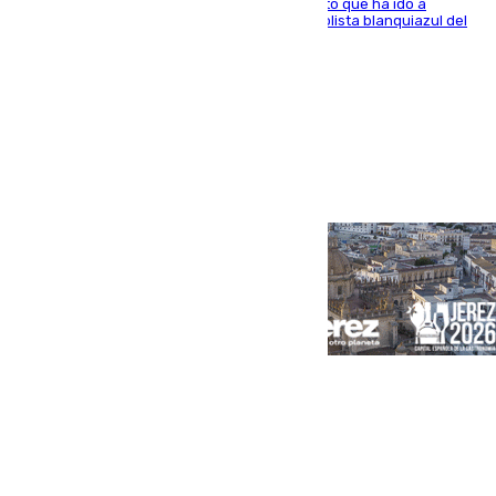
El centrocampista marbellí es ‘padre’ de un gato que ha ido a
recoger a Vigo y su nombre es como el exfutbolista blanquiazul del
Arroyo de la Miel
Portada
Andalucía
Sevilla