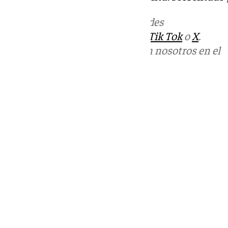
Más noticias de
101TV
en las redes
sociales:
Instagram
,
Facebook
,
Tik Tok
o
X
.
Puedes ponerte en contacto con nosotros en el
correo
informativos@101tv.es
Tags:
Últimas noticias