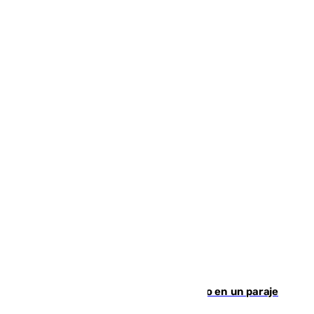
Los Bomberos combaten un incendio en un paraje
de Granada