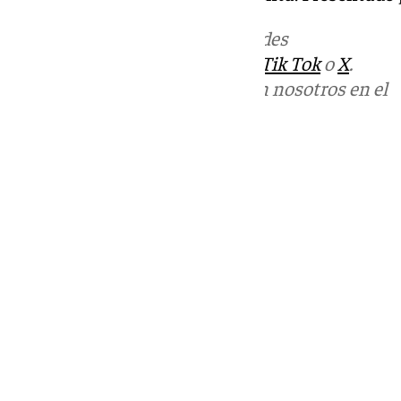
Más noticias de
101TV
en las redes
sociales:
Instagram
,
Facebook
,
Tik Tok
o
X
.
Puedes ponerte en contacto con nosotros en el
correo
informativos@101tv.es
Tags:
Últimas noticias