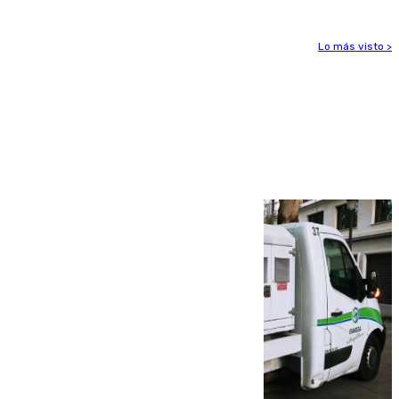
Lo más visto >
Más noticias
Ver más >