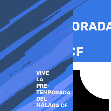
Ir
al
contenido
Tiktok