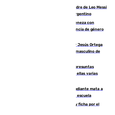
Muere a los 68 años Jorge Messi, padre de Leo Messi
y pieza fundamental en la carrera del argentino
Retiene a su mujer en su casa y ameneza con
quemar la vivienda: nuevo caso de violencia de género
en Málaga
Dos sevillanos de oro: Manuel Cruz y Jesús Ortega
ganan el campeonato del mundo sub19 masculino de
remo
Un juzgado de Ceuta investiga seis presuntas
agresiones sexuales a migrantes, entre ellas varias
menores
Desastre en Tailandia: un joven estudiante mata a
tiros a sus abuelo y a profesores en una escuela
Luca Zidane rompe con el Granada y ficha por el
Leganés