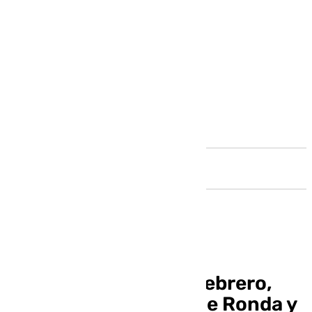
Andalucía
Noticias Ronda 7 de febrero,
toda la información de Ronda y