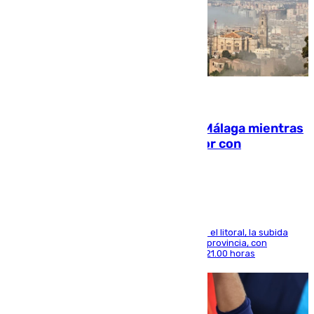
08.08.2026
El taró tiñe de niebla la costa de Málaga mientras
el calor se concentra en el interior con
Antequera en aviso amarillo
Mientras se alivia la sensación de bochorno en el litoral, la subida
térmica se notará sobre todo en el norte de la provincia, con
máximas que rozarán los 38 grados hasta las 21.00 horas