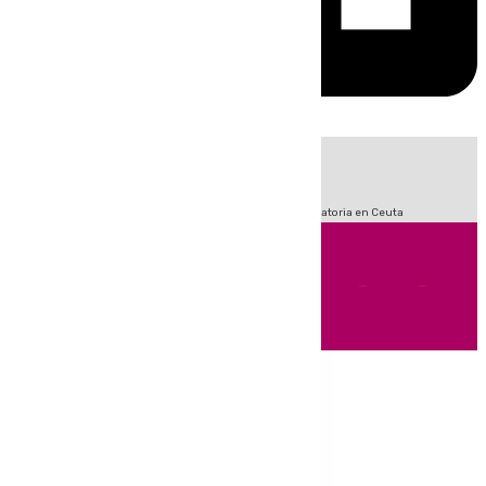
HOY
|
Fútbol
Sucesos
LaLiga
Primera División
Crisis Migratoria en Ceuta
Andalucía