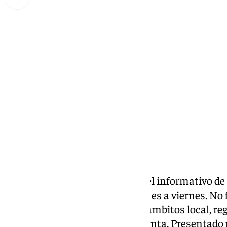
Miguel Alfonso
viernes, 7 febrero 2025, 20:56
Compartir:
Las noticias de 101tv Ronda es el informativo de
Serranía. Desde las 20.00 de lunes a viernes. No fa
noticias más relevantes en los ámbitos local, reg
social, deportivo y la Semana Santa. Presentado