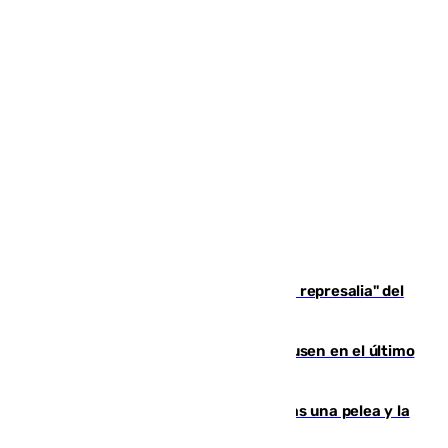
Italia responde ante las "medidas de represalia" del
Gobierno de Sánchez
El Sevilla se desinfla ante el Leverkusen en el último
ensayo (1-2)
Tensión en la prisión de Alhaurín tras una pelea y la
incautación de un punzón