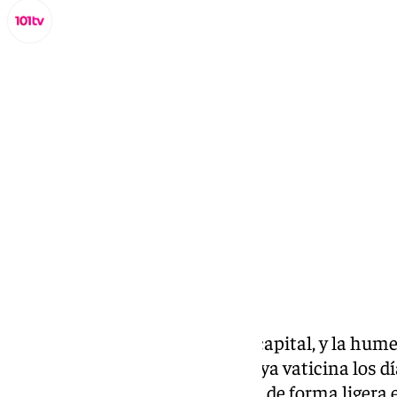
Miguel Alfonso
miércoles, 6 noviembre 2024, 12:07
Compartir:
El cielo vuelve a nublarse en la capital, y la hum
primera hora de este miércoles ya vaticina los dí
precipitaciones llegan a Málaga de forma ligera