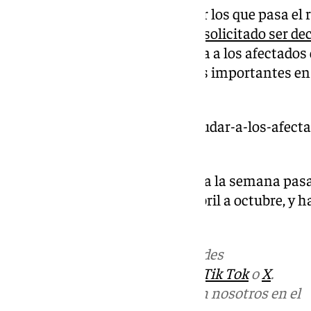
En el caso de los municipios por los que pasa el r
impacto de la gota fría que
han solicitado ser de
Asimismo, existen vías de ayuda a los afectados 
sufrido inundaciones y pérdidas importantes en 
educativos.
https://www.101tv.es/como-ayudar-a-los-afectad
guadalhorce/
Así, la gota fría que azotó Málaga la semana pas
62% del agua que se perdió de abril a octubre, y 
sequía de seis años.
Más noticias de
101TV
en las redes
sociales:
Instagram
,
Facebook
,
Tik Tok
o
X
.
Puedes ponerte en contacto con nosotros en el