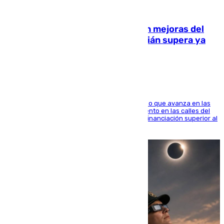
08.08.2026
La inversión del Ayuntamiento en mejoras del
entorno del Prado de San Sebastián supera ya
1.600.000 euros
El consistorio, a través de Emasesa, ha indicado que avanza en las
obras de renovación de las redes de saneamiento en las calles del
entorno del Prado, contando la zona con una financiación superior al
millón y medio de euros