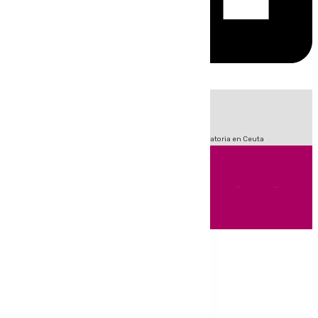
HOY
|
Sucesos
Fútbol
LaLiga
Primera División
Crisis Migratoria en Ceuta
Andalucía