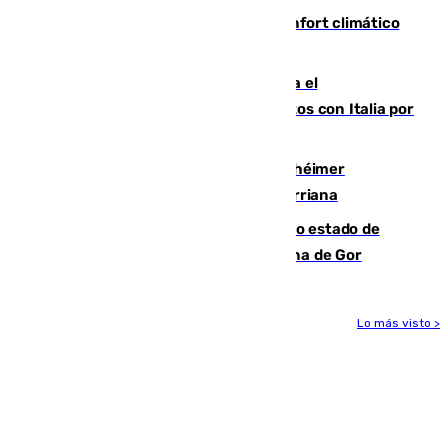
Málaga contabiliza 148 zonas de confort climático
para enfrentar las altas temperaturas
Marlaska notifica a la Unión Europea el
restablecimiento de controles fronterizos con Italia por
vía aérea y marítima
Hallan sin vida al granadino con Alzhéimer
desaparecido hace una semana en Churriana
Encuentran un cadáver en avanzado estado de
descomposición en la localidad granadina de Gor
Lo más visto >
Más noticias
Ver más >