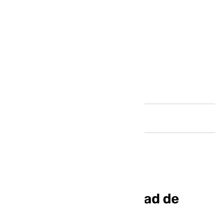
Andalucía
Nubosidad y posibilidad de
lluvias ligeras y muy