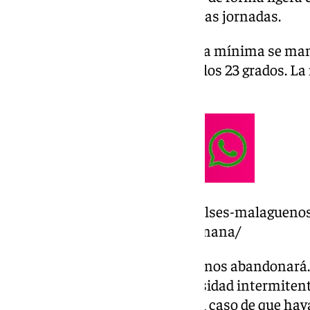
van a abandonar en unas cuantas jornadas.
En cuanto a las temperaturas, la mínima se man
16 grados, y la máxima rondará los 23 grados. L
cielo malagueño.
https://www.101tv.es/los-embalses-malaguen
cubicos-mas-que-hace-una-semana/
Pero no crean que la nubosidad nos abandonará.
estará protagonizada por nubosidad intermitente
hasta el mediodía, aunque, en el caso de que hay