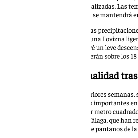
muy ligeras, intermitentes y localizadas. Las 
hasta los 18 grados y la máxima se mantendrá en
Llegada ya la noche del jueves, las precipitacion
medianoche, aunque se espera una llovizna ligera
temperaturas, el viernes se prevé un leve desce
aunque las mínimas permanecerán sobre los 18 
Recuperando la normalidad tra
Las intensas lluvias de las anteriores semanas, 
Guadalhorc
e, que dejaron daños importantes en 
de Abdalajís, y casi 160 litros por metro cuadrado
beneficiado a los embalses de Málaga, que han 
hectómetros cúbicos en los siete pantanos de la