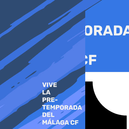
Ir
al
contenido
Tiktok