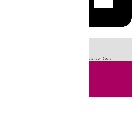
HOY
|
Sucesos
Fútbol
LaLiga
Primera División
Crisis Migratoria en Ceuta
Andalucía