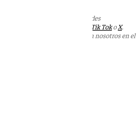
informativos@101tv.es
Más noticias de
101TV
en las redes
sociales:
Instagram
,
Facebook
,
Tik Tok
o
X
.
Puedes ponerte en contacto con nosotros en el
correo
informativos@101tv.es
Tags:
Últimas noticias