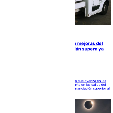
08.08.2026
La inversión del Ayuntamiento en mejoras del
entorno del Prado de San Sebastián supera ya
1.600.000 euros
El consistorio, a través de Emasesa, ha indicado que avanza en las
obras de renovación de las redes de saneamiento en las calles del
entorno del Prado, contando la zona con una financiación superior al
millón y medio de euros