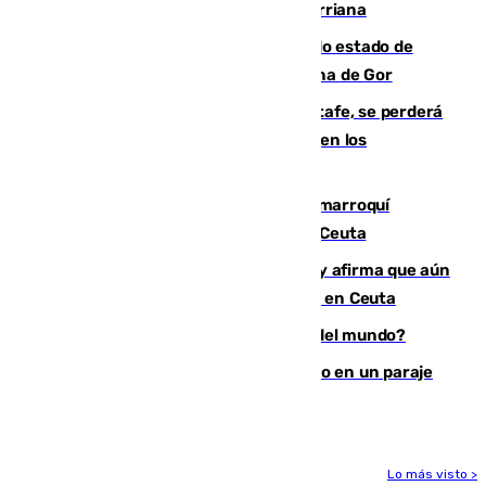
desaparecido hace una semana en Churriana
Encuentran un cadáver en avanzado estado de
descomposición en la localidad granadina de Gor
Christantus Uche, delantero del Getafe, se perderá
toda la temporada por varias fracturas en los
ligamentos de su rodilla derecha
Expulsado de España un ciudadano marroquí
condenado por allanar una vivienda en Ceuta
Vivas niega la versión del Gobierno y afirma que aún
quedan entre 8.000 y 11.000 migrantes en Ceuta
¿Es Tadej Pogacar el mejor ciclista del mundo?
Los Bomberos combaten un incendio en un paraje
de Granada
Lo más visto >