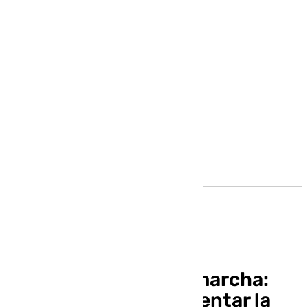
Andalucía
Operación Tivoli, en marcha:
tres meses para presentar la