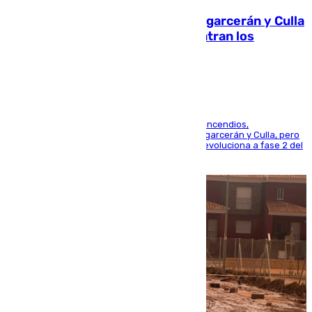
Incendios de Castellón: Sierra Engarcerán y Culla
evolucionan positivamente y centran los
esfuerzos en Tírig
La UME se suma al operativo de control de los incendios,
progresando adecuadamente los de Sierra Engarcerán y Culla, pero
centrando todo el empeño en el de Culla, que evoluciona a fase 2 del
PEIF