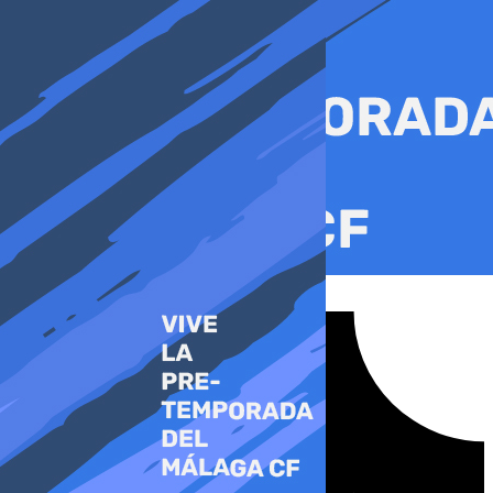
Ir
al
contenido
Tiktok