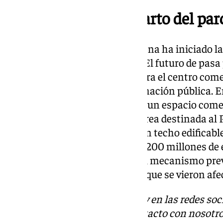
Así será el nuevo reparto del pa
El Ayuntamiento de Benalmádena ha iniciado la
urbanístico para reabrir Tívoli. El futuro de pas
parque de atracciones y más para el centro comer
acuerdo ya está abierto a información pública. En
de que los promotores ejecuten un espacio come
techo y 10.000 de hotelero. El área destinada al
limitada a 35.860 metros, con un techo edificabl
estimada oscila entre los 100 y 200 millones de
regula en la disposición sexta el mecanismo prev
antiguos trabajadores de Tívoli que se vieron afe
Descubre más noticias de 101Tv en las redes soc
Tok
o
X
. Puedes ponerte en contacto con nosotro