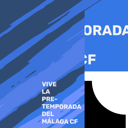
Ir
al
contenido
Tiktok