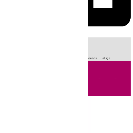
HOY
|
Fútbol
Primera División
Crisis Migratoria en Ceuta
Sucesos
LaLiga
Andalucía