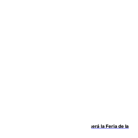
Talleres, escape room y música: así será la Feria de la
Juventud Cofrade de Málaga