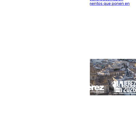
Sevilla Este tras detectarse alimentos con elementos que ponen en
peligro a perros y usuarios
Portada
Andalucía
Sevilla