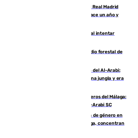
El fichaje más caro de la historia del Real Madrid
costaba 105 millones de euros menos hace un año y
jugaba en Leganés
Ceuta suma 82 fallecidos en el mar al intentar
cruzar la frontera española
Huelva eleva a emergencia el incendio forestal de
Niebla
Juanfran Funes, sobre el duro juego del Al-Arabi:
“Por momentos nos hemos metido en una jungla y era
hasta peligroso”
Ya se han estrenado los tres delanteros del Málaga:
Eneko Jauregui, bigoleador contra el Al-Arabi SC
35 mujeres asesinadas por violencia de género en
España en este 2026: Andalucía y Málaga, concentran
el foco de la tragedia