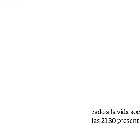
Miguel Alfonso
miércoles, 16 octubre 2024, 17:45
Compartir:
Soy Ronda
es un programa dedicado a la vida soci
Serranía. Todos los miércoles a las 21.30 present