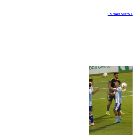
Lo más visto >
Más noticias
Ver más >