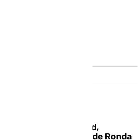
Andalucía
Soy Ronda: actualidad,
entrevistas, noticias de Ronda