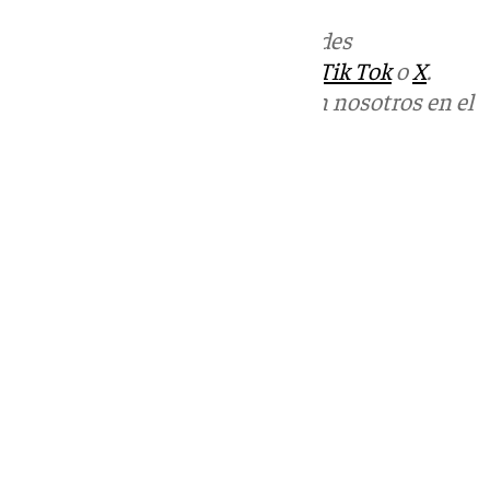
Más noticias de
101TV
en las redes
sociales:
Instagram
,
Facebook
,
Tik Tok
o
X
.
Puedes ponerte en contacto con nosotros en el
correo
informativos@101tv.es
Tags:
Últimas noticias