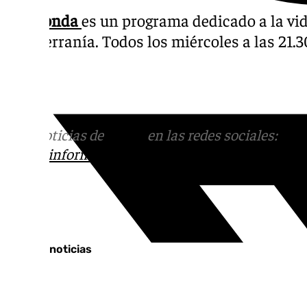
Soy Ronda
es un programa dedicado a la vid
y su Serranía. Todos los miércoles a las 21
Bel.
Más noticias de
101TV
en las redes sociales:
Ins
correo
informativos@101tv.es
Tags:
Últimas noticias