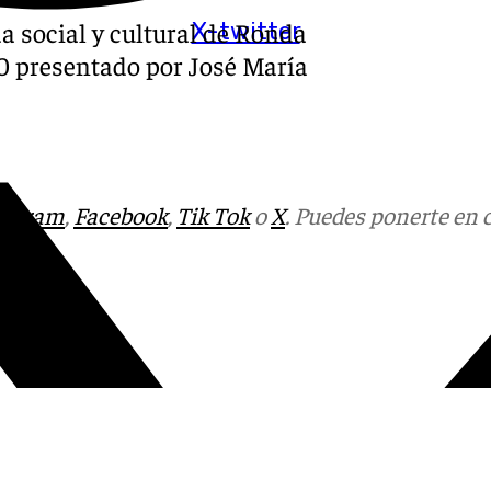
a social y cultural de Ronda
X-twitter
.30 presentado por José María
tagram
,
Facebook
,
Tik Tok
o
X
. Puedes ponerte en 