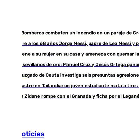
Los Bomberos combaten un incendio en un paraje de G
Muere a los 68 años Jorge Messi, padre de Leo Messi y 
Retiene a su mujer en su casa y ameneza con quemar la
Dos sevillanos de oro: Manuel Cruz y Jesús Ortega ga
Un juzgado de Ceuta investiga seis presuntas agresione
Desastre en Tailandia: un joven estudiante mata a tiros
Luca Zidane rompe con el Granada y ficha por el Legan
Más noticias