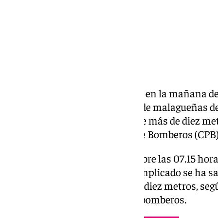
Un hombre ha resultado herido en la mañana de e
MA-4105, entre las localidades de malagueñas de 
y caer al río desde un desnivel de más de diez m
desde el Consorcio Provincial de Bomberos (CPB)
Los hechos han tenido lugar sobre las 07.15 hora
4105 cuando un solo vehículo implicado se ha sali
río desde un desnivel de más de diez metros, se
sistema Emergencias 112 y los bomberos.