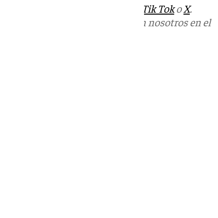
sociales:
Instagram
,
Facebook
,
Tik Tok
o
X
.
Puedes ponerte en contacto con nosotros en el
correo
informativos@101tv.es
Tags:
Últimas noticias