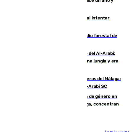
costaba 105 millones de euros menos hace un año y
jugaba en Leganés
Ceuta suma 82 fallecidos en el mar al intentar
cruzar la frontera española
Huelva eleva a emergencia el incendio forestal de
Niebla
Juanfran Funes, sobre el duro juego del Al-Arabi:
“Por momentos nos hemos metido en una jungla y era
hasta peligroso”
Ya se han estrenado los tres delanteros del Málaga:
Eneko Jauregui, bigoleador contra el Al-Arabi SC
35 mujeres asesinadas por violencia de género en
España en este 2026: Andalucía y Málaga, concentran
el foco de la tragedia
Lo más visto >