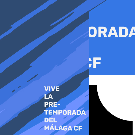
Ir
al
contenido
Tiktok