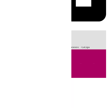
HOY
|
Fútbol
Primera División
Crisis Migratoria en Ceuta
Sucesos
LaLiga
Andalucía