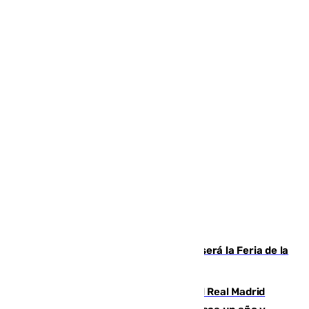
Talleres, escape room y música: así será la Feria de la
Juventud Cofrade de Málaga
El fichaje más caro de la historia del Real Madrid