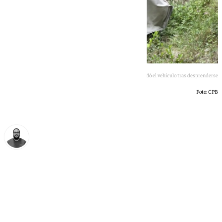
Así quedó el vehículo tras desprenderse
Foto: CPB
Manuel Díaz
viernes, 8 mayo 2026, 12:08
Compartir: