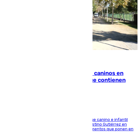
06.08.2026
Continúan los cierres de parques caninos en
Sevilla: se detectan alimentos que contienen
elementos peligrosos
En la tarde del 6 de agosto ha cerrado el parque canino e infantil
situado entre las calles Manuel Olivencia y Faustino Gutiérrez en
Sevilla Este tras detectarse alimentos con elementos que ponen en
peligro a perros y usuarios