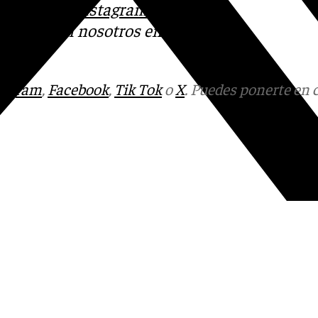
 sociales:
Instagram
,
ntacto con nosotros en el
tagram
,
Facebook
,
Tik Tok
o
X
. Puedes ponerte en 