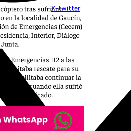
cóptero tras sufrir un
X-twitter
o en la localidad de
Gaucín
,
ción de Emergencias (Cecem)
residencia, Interior, Diálogo
 Junta.
o de Emergencias 112 a las
n solicitaba rescate para su
 imposibilitaba continuar la
del Hacho cuando ella sufrió
 en un comunicado.