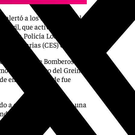
e alertó a los Bomberos del
 Civil, que activó al Grupo
), a la Policía Local de
as Sanitarias (CES) 061.
n dotaciones de Bomberos de
mo el helicóptero del Greim,
o de encuentro donde fue
o a su vez a la paciente, una
onda (Málaga) para su