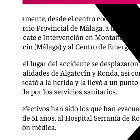
Rápidamente, desde el centro coordinador s
Consorcio Provincial de Málaga, a la Guardia
de Rescate e Intervención en Montaña (Greim
Algatocín (Málaga) y al Centro de Emergenci
Hasta el lugar del accidente se desplazaro
las localidades de Algatocín y Ronda, así co
que rescató a la herida y la llevó a un punt
recogida por los servicios sanitarios.
Estos efectivos han sido los que han evacuad
mujer de 51 años, al Hospital Serranía de R
atención médica.