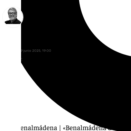
Francisco Marmolejo
domingo, 29 junio 2025, 19:00
Compartir:
Vive Benalmádena | «Benalmádena de Moda