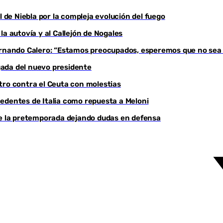
l de Niebla por la compleja evolución del fuego
a autovía y al Callejón de Nogales
Fernando Calero: “Estamos preocupados, esperemos que no sea
egada del nuevo presidente
tro contra el Ceuta con molestias
edentes de Italia como repuesta a Meloni
de la pretemporada dejando dudas en defensa