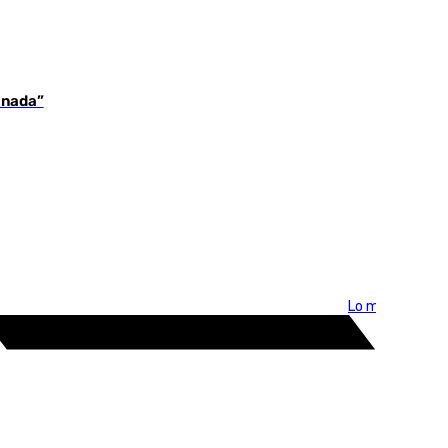
 nada”
Lo más visto >