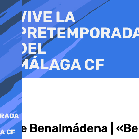
Ir
al
contenido
Vive Benalmádena | «B