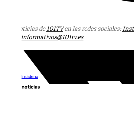
Más noticias de
101TV
en las redes sociales:
Ins
correo
informativos@101tv.es
Tags:
Vive Benalmádena
Últimas noticias