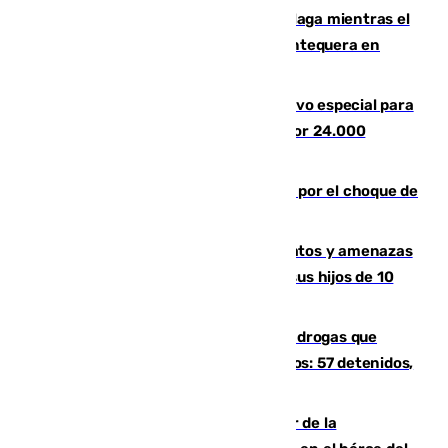
El taró tiñe de niebla la costa de Málaga mientras el
calor se concentra en el interior con Antequera en
aviso amarillo
La Guardia Civil prepara un dispositivo especial para
el eclipse del 12 de agosto compuesto por 24.000
agentes
Cortado el Cercanías C-2 de Málaga por el choque de
un tren con una catenaria caída
Detenido en Estepona por malos tratos y amenazas
de muerte a su pareja en presencia de sus hijos de 10
años y 11 meses
Desarticulada una red de tráfico de drogas que
introducía la mercancía desde Marruecos: 57 detenidos,
cuatro de ellos en Andalucía
Ferrán Torres, nombrado embajador de la