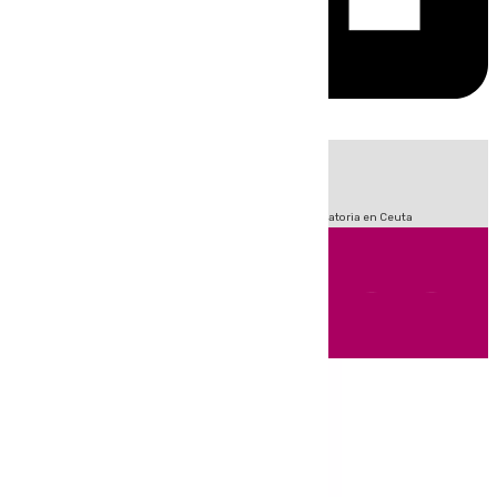
HOY
|
Sucesos
Fútbol
LaLiga
Primera División
Crisis Migratoria en Ceuta
Andalucía