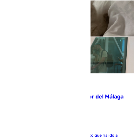
07.08.2026
Isco, la nueva mascota del jugador del Málaga
Dani Lorenzo
El centrocampista marbellí es ‘padre’ de un gato que ha ido a