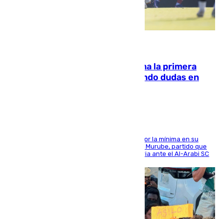
07.08.2026
El Málaga cae ante el Ceuta y suma la primera
derrota de la pretemporada dejando dudas en
defensa
El cuadro dirigido por Juanfran Funes perdió por la mínima en su
envite contra el conjunto caballa en el Alfonso Murube, partido que
se disputó un día después de su primera victoria ante el Al-Arabi SC