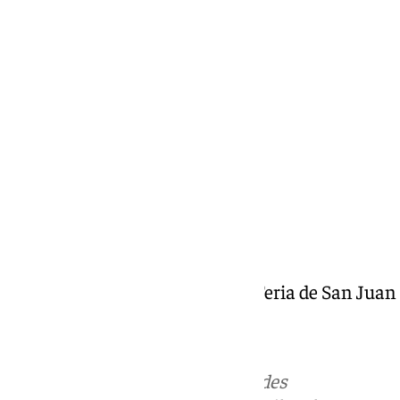
Francisco Marmolejo
viernes, 27 junio 2025, 21:30
Compartir:
Vive Benalmádena | «Especial Feria de San Juan
Más noticias de
101TV
en las redes