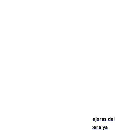
La inversión del Ayuntamiento en mejoras del
entorno del Prado de San Sebastián supera ya
1.600.000 euros