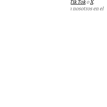
sociales:
Instagram
,
Facebook
,
Tik Tok
o
X
.
Puedes ponerte en contacto con nosotros en el
correo
informativos@101tv.es
Tags:
Vive Benalmádena
Últimas noticias