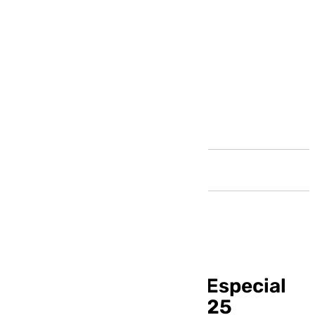
Andalucía
Vive Benalmádena | «Especial
Feria de San Juan 2025