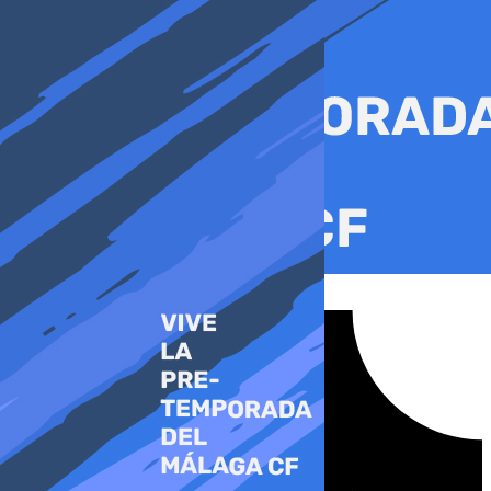
Ir
al
contenido
Tiktok