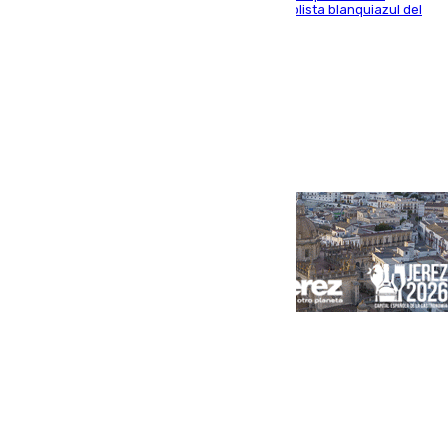
recoger a Vigo y su nombre es como el exfutbolista blanquiazul del
Arroyo de la Miel
Portada
Andalucía
Sevilla