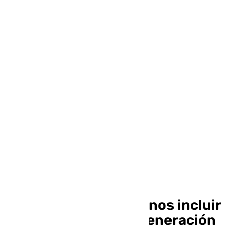
Andalucía
Vox pide en Torremolinos incluir
en el proyecto de regeneración