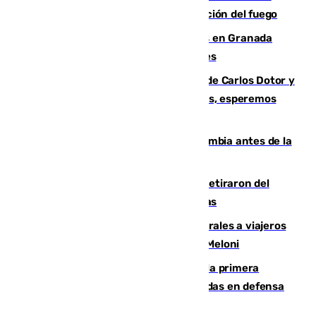
forestal de Niebla por la compleja evolución del fuego
Controlado un incendio de rastrojos en Granada
junto a la autovía y al Callejón de Nogales
Juanfran Funes, sobre las lesiones de Carlos Dotor y
Fernando Calero: “Estamos preocupados, esperemos
que no sea nada”
Felipe VI refuerza los lazos con Colombia antes de la
llegada del nuevo presidente
Fernando Calero y Carlos Dotor se retiraron del
encuentro contra el Ceuta con molestias
España restablece controles temporales a viajeros
procedentes de Italia como repuesta a Meloni
El Málaga cae ante el Ceuta y suma la primera
derrota de la pretemporada dejando dudas en defensa