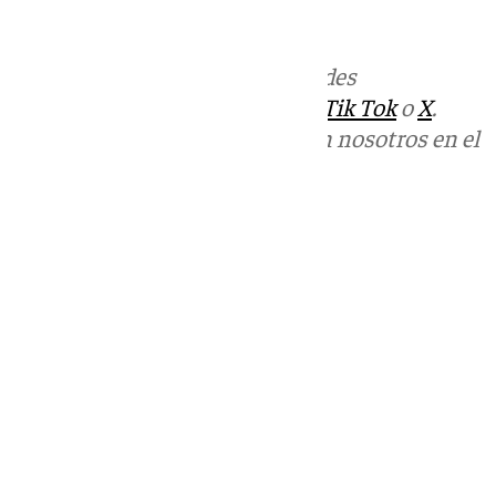
informativos@101tv.es
.
Más noticias de
101TV
en las redes
sociales:
Instagram
,
Facebook
,
Tik Tok
o
X
.
Puedes ponerte en contacto con nosotros en el
correo
informativos@101tv.es
Tags:
Últimas noticias