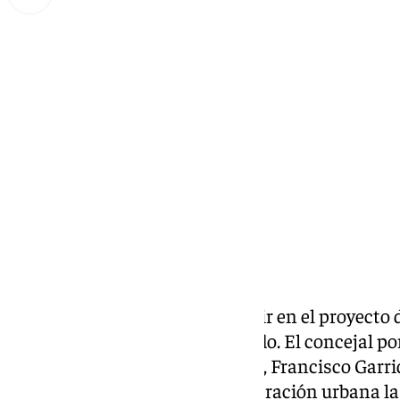
Lynx Devs
martes, 11 marzo 2025, 10:26
Compartir:
Vox pide en Torremolinos incluir en el proyecto 
mejora de la red de alcantarillado. El concejal po
Ayuntamiento
de Torremolinos, Francisco Garrid
incluya en el proyecto de regeneración urbana la