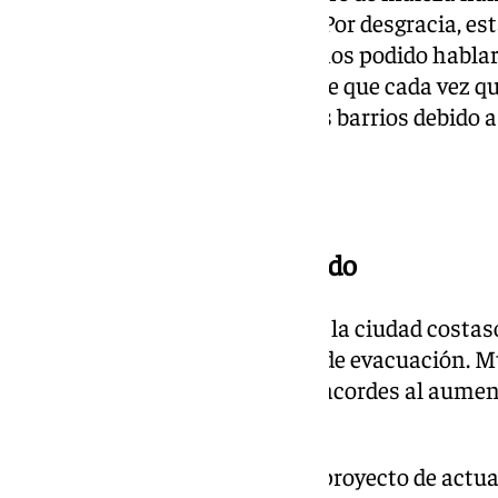
complicaciones a los vecinos. «Por desgracia, es
torremolinenses», critica. «Hemos podido hablar
trasladan que están cansados de que cada vez que
produzcan inundaciones en sus barrios debido a l
del Ayuntamiento», añade.
Mejoras para el alcantarillado
Para el representante de Vox en la ciudad costas
sustituir las anticuadas líneas de evacuación. 
tuberías cuyo diámetro no son acordes al aument
municipio» expone.
«Somos conscientes de que un proyecto de actuac