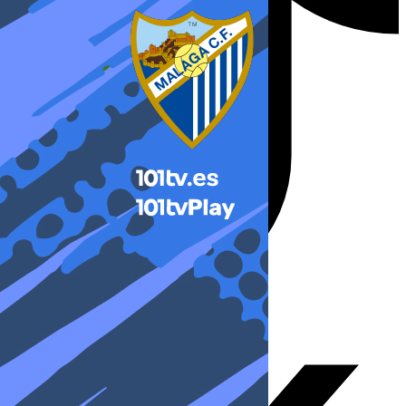
X-twitter