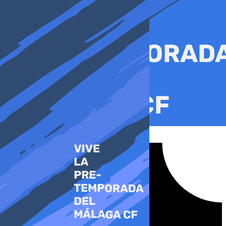
Ir
al
contenido
Tiktok