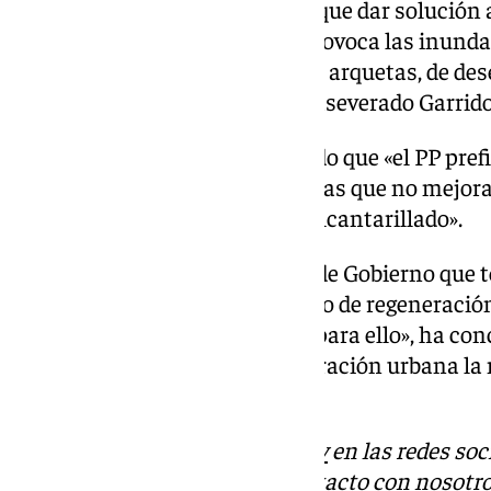
pero en algún momento habrá que dar solución a 
año, temporal tras temporal, provoca las inunda
salida al exterior, a través de las arquetas, de 
poco higiénico-sanitarias», ha aseverado Garrido
Es por ello por lo que ha criticado que «el PP pref
los vecinos en políticas y medidas que no mejo
invertirlo en mejorar la red de alcantarillado».
«Desde Vox exigimos al equipo de Gobierno que 
problemática de cara al proyecto de regeneració
afrontar y asigne financiación para ello», ha co
incluir en el proyecto de regeneración urbana la 
alcantarillado.
Descubre más noticias de
101Tv
en las redes soc
Tok
o
X
. Puedes ponerte en contacto con nosotro