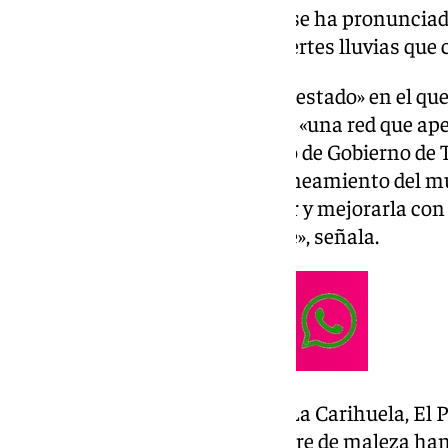
alcantarillado. En este sentido se ha pronunciado
zonas más afectadas por las fuertes lluvias que 
Garrido ha criticado el «nefasto estado» en el qu
alcantarillado de Torremolinos, «una red que ap
las últimas» décadas. «El equipo de Gobierno de 
carencias que tiene la red de saneamiento del mu
hecho un proyecto para renovar y mejorarla con e
que se producen habitualmente», señala.
El edil ha visitado las zonas de La Carihuela, El P
acumulaciones de agua y arrastre de maleza h