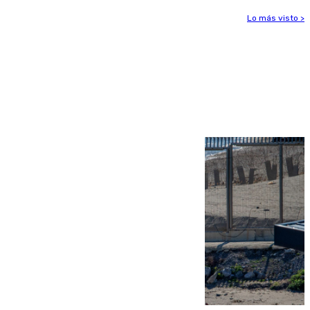
Lo más visto >
Más noticias
Ver más >