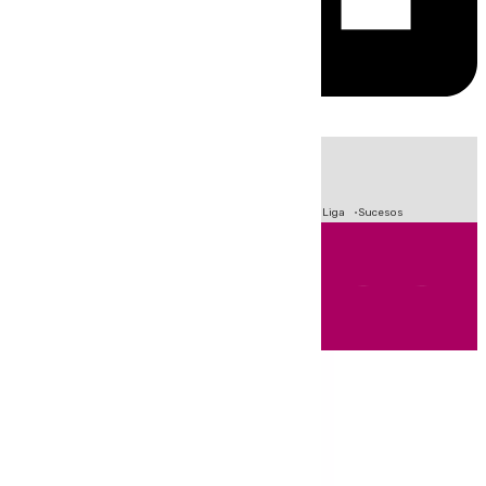
HOY
|
Fútbol
Primera División
Crisis Migratoria en Ceuta
LaLiga
Sucesos
Andalucía