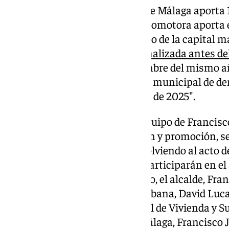
Por su parte, el Ayuntamiento de Málaga aporta 1
supone el 15,23%, y la entidad promotora aporta el
pasado julio, desde el consistorio de la capital 
de estas viviendas debe estar
finalizada antes de
debe ser antes de final de diciembre del mismo añ
se realizará a través del registro municipal de 
selección se iniciará a principio de 2025″.
También recordaron desde el equipo de Francisc
diferentes fases de construcción y promoción, 
nuevas viviendas protegidas. Volviendo al acto 
Living, además de la ministra participarán en el 
Andalucía, Juan Manuel Moreno, el alcalde, Franci
Estado de Vivienda y Agenda Urbana, David Lucas
Leire Iglesias, el director general de Vivienda y S
subdelegado del Gobierno en Málaga, Francisco J