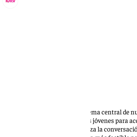
Miguel Alfonso
domingo, 15 septiembre 2024, 23:30
Compartir:
El asunto de la vivienda es un tema central de n
esta parte. Los problemas de los jóvenes para ac
forma independiente monopoliza la conversación