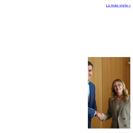
Lo más visto >
Más noticias
Ver más >