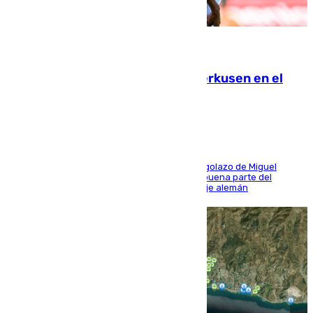
08.08.2026
El Sevilla se desinfla ante el Leverkusen en el
último ensayo (1-2)
El conjunto de Luis García se adelantó con un golazo de Miguel
Sierra y ofreció buenas sensaciones durante buena parte del
encuentro, pero acabó cediendo ante el empuje alemán