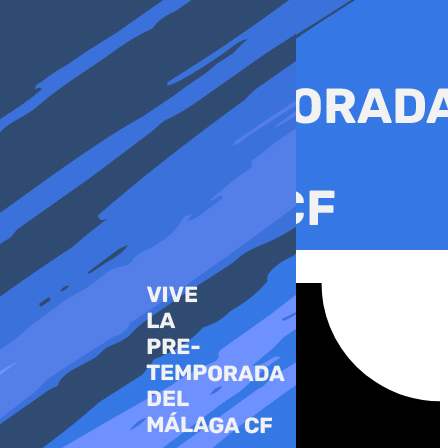
Ir
al
contenido
Tiktok