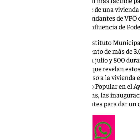
la calle. Y para muchos la opción más factible p
darse de alta como demandante de una vivienda
registraron 3.000 nuevos demandantes de VPO en
ofrecidos por Con Málaga, la confluencia de Pod
En la reunión del consejo del Instituto Municipa
facilitaban cifras de un incremento de más de 
ciudad, con 2.300 registradas en julio y 800 dura
Nico Sguiglia, quien valoró: «Lo que revelan esto
insostenible en materia de acceso a la vivienda 
que debe obligar tanto al Partido Popular en el
Gobierno a pasar de las promesas, las inauguraci
medidas concretas y contundentes para dar un c