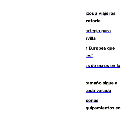
hectáreas
España establece controles fronterizos a viajeros
procedentes de Italia por la presión migratoria
El Ayuntamiento desarrolla una estrategia para
recuperar la identidad patrimonial de Sevilla
España e Italia garantizan a la Unión Europea que
sus controles fronterizos son "temporales"
Sevilla ha invertido más de 6 millones de euros en la
transformación de su casco histórico
Susto en Marbella: un atún de gran tamaño sigue a
un bañista hasta la orilla de la playa y queda varado
Emvisesa refuerza la atención a personas
vulnerables con cesión de viviendas y equipamientos en
Sevilla