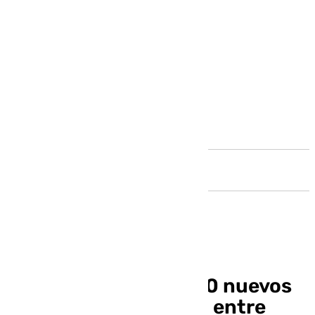
Andalucía
Málaga registró 3.000 nuevos
demandantes de VPO entre