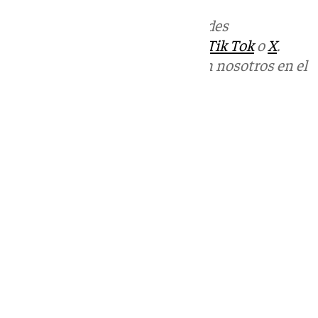
Más noticias de
101TV
en las redes
sociales:
Instagram
,
Facebook
,
Tik Tok
o
X
.
Puedes ponerte en contacto con nosotros en el
correo
informativos@101tv.es
Tags:
Últimas noticias