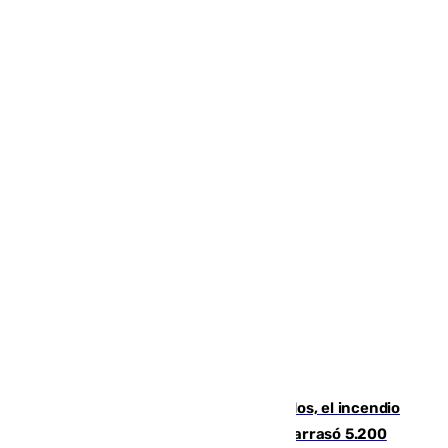
Un mes de la tragedia de Los Gallardos, el incendio
que acabó con la vida de 14 personas y arrasó 5.200