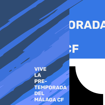
Ir
al
contenido
Tiktok