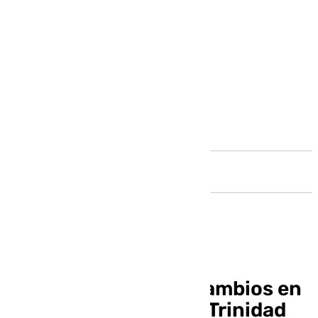
Andalucía
Málaga revierte los cambios en
Smassa y restituye a Trinidad