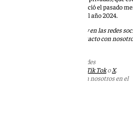
Empark, el Ayuntamiento anunció el pasado mes
modificación presupuestaria del año 2024.
Descubre más noticias de 101Tv en las redes soc
Tok
o
X
. Puedes ponerte en contacto con nosotro
informativos@101tv.es
Más noticias de
101TV
en las redes
sociales:
Instagram
,
Facebook
,
Tik Tok
o
X
.
Puedes ponerte en contacto con nosotros en el
correo
informativos@101tv.es
Tags:
Últimas noticias