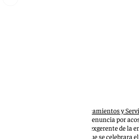
Miguel Alfonso
martes, 21 enero 2025, 18:51
Compartir:
La
Sociedad Municipal de Aparcamientos y Serv
de la crisis a la que dio lugar la denuncia por acos
Técnica, Trinidad Rodríguez, al exgerente de la
Para ello, y unos días antes de que se celebrara e