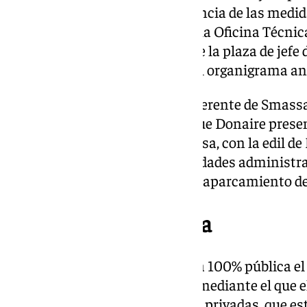
acuerdo reconoce la improcedencia de las medid
decisión de desdoblamiento de la Oficina Técni
También se anula la creación de la plaza de jefe 
misma a Donaire y restablece el organigrama an
Manuel Díaz fue cesado como gerente de Smassa
año 2024, un mes después de que Donaire presen
ocurrió después de que de Smassa, con la edil d
al frente, reconociese irregularidades administr
contratación en relación con el aparcamiento de
Smassa, 100% pública
Smassa pasó a ser una empresa 100% pública el 
llevar a cabo este movimiento, mediante el que 
que comprar el 49% de acciones privadas, que e