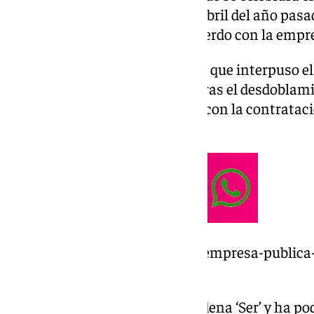
Alejandro Donaire -dimitió en abril del año pasa
de empresa ha llegado a un acuerdo con la empr
Se cierra así la demanda laboral que interpuso e
Juzgado de lo Social número 3 tras el desdoblami
dos departamentos, Proyectos, con la contratació
Rodríguez.
https://www.101tv.es/smassa-empresa-public
compra-49-acciones-privadas/
Tal y como ha adelantado la cadena ‘Ser’ y ha pod