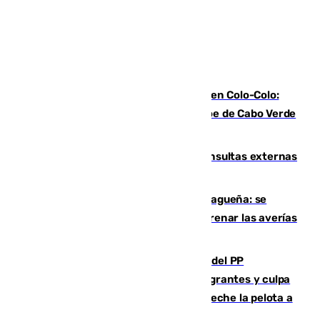
Vozinha, recibido como una estrella en Colo-Colo:
casi 30.000 aficionados arropan al héroe de Cabo Verde
en su presentación
Vithas Málaga crece en cirugías, consultas externas
y altas en el primer semestre de 2026
Mejoras del agua en la Axarquía malagueña: se
sustituye una tubería de 50 años para frenar las averías
de agua en El Borge y Almáchar
Bendodo asegura que los gobiernos del PP
"cumplirán la ley" sobre los menores migrantes y culpa
al Gobierno por "inestabilidad": "Que no eche la pelota a
las comunidades"