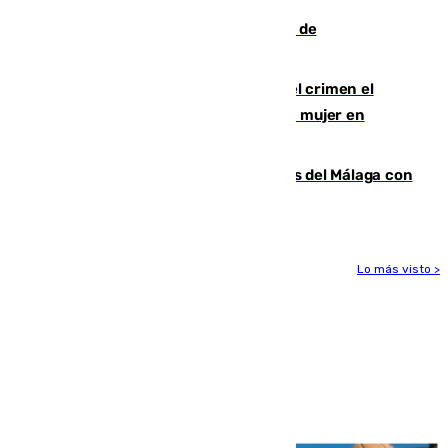
Una ONG malagueña ganará un año de
comunicación gratuita con Apecom
Confiesa en un diario ser el autor del crimen el
hombre en prisión por asesinato de una mujer en
Benahavís
Juanpe vuelve a los entrenamientos del Málaga con
el grupo de manera progresiva
Lo más visto >
Más noticias
Ver más >