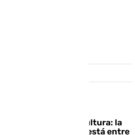
Andalucía
Málaga también es cultura: la
oferta de La Térmica está entre