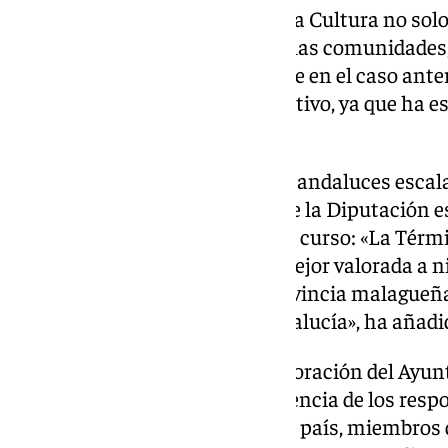
El informe del Observatorio de la Cultura no solo
mejor oferta cultural dentro de las comunidades
dimensión nacional. Al igual que en el caso ante
ha cosechado un resultado positivo, ya que ha e
el 87.
Tan solo nueve foros culturales andaluces escala
2023, y la institución cultural de la Diputación e
que más ha crecido en el último curso: «La Térmi
mapeo cultural español, está mejor valorada a n
traspasa las fronteras de la provincia malagueñ
también referente fuera de Andalucía», ha añadi
El acto, organizado con la colaboración del Ayu
Málaga, ha contado con la presencia de los respo
culturales más importantes del país, miembros d