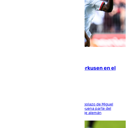
08.08.2026
El Sevilla se desinfla ante el Leverkusen en el
último ensayo (1-2)
El conjunto de Luis García se adelantó con un golazo de Miguel
Sierra y ofreció buenas sensaciones durante buena parte del
encuentro, pero acabó cediendo ante el empuje alemán