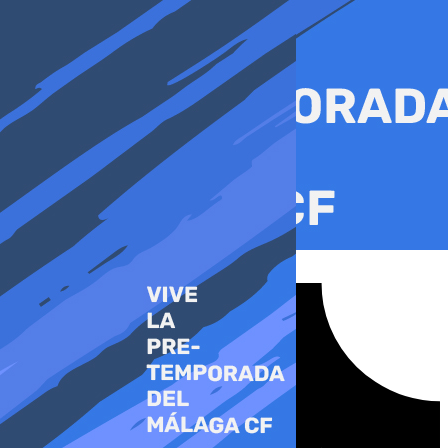
Ir
al
contenido
Tiktok