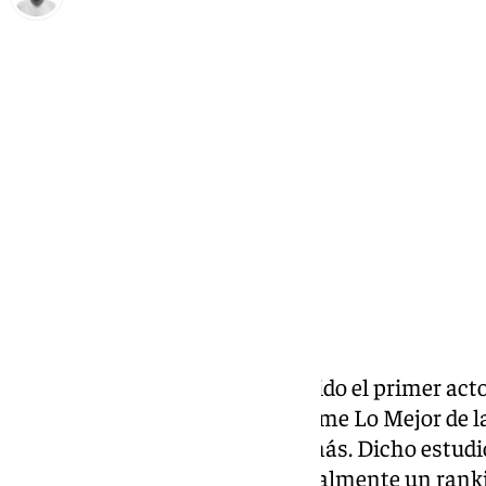
Antonio López
miércoles, 29 enero 2025, 18:30
Compartir:
Este miércoles, Málaga ha acogido el primer acto
Cultura para presentar su informe Lo Mejor de la
ha salido bien parada una vez más. Dicho estudi
Contemporánea, establece anualmente un rankin