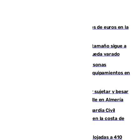
Sevilla ha invertido más de 6 millones de euros en la
transformación de su casco histórico
Susto en Marbella: un atún de gran tamaño sigue a
un bañista hasta la orilla de la playa y queda varado
Emvisesa refuerza la atención a personas
vulnerables con cesión de viviendas y equipamientos en
Sevilla
Condenado a dos años de cárcel por sujetar y besar
a una menor tras abordarla en plena calle en Almería
Persecución en Punta Umbría: la Guardia Civil
interviene más de 800 kilos de cocaína en la costa de
Huelva
El incendio de Niebla mantiene desalojadas a 410