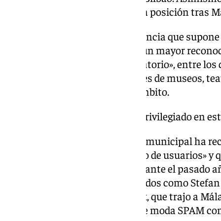
también se encuentra en cuarta posición tras Ma
Salado ha subrayado la importancia que supone l
este ranking, ya que se otorga «un mayor recon
entre los panelistas del Observatorio», entre los
experimentadas como directores de museos, teatr
artistas y personalidades del ámbito.
«Málaga ostenta un lugar privilegiado en es
El representante del ente supramunicipal ha re
«aumentó en un 20% su número de usuarios» y 
acudieron a sus actividades durante el pasado añ
muestras con nombres destacados como Stefan S
Aaron Johnson, el festival Foolk, que trajo a Má
Marina Herlop, o el certamen de moda SPAM con