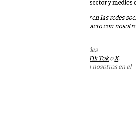
Observatorio, profesionales del sector y medios
Descubre más noticias de 101Tv en las redes soc
Tok
o
X
. Puedes ponerte en contacto con nosotro
informativos@101tv.es
.
Más noticias de
101TV
en las redes
sociales:
Instagram
,
Facebook
,
Tik Tok
o
X
.
Puedes ponerte en contacto con nosotros en el
correo
informativos@101tv.es
Tags:
Últimas noticias