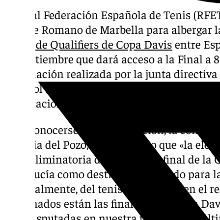
La Real Federación Española de Tenis (RFET
Puente Romano de Marbella para albergar 
ronda de Qualifiers de Copa Davis
entre Esp
de septiembre que dará acceso a la Final a 8 
designación realizada por la junta directiva
español será aprobada en los próximos días
Internacional de Tenis (ITF).
Tras conocerse esta designación, la conseje
Patricia del Pozo, ha destacado que «la ele
de la eliminatoria de octavos de final de la
Andalucía como destino privilegiado para la
especialmente, del tenis. Seguro que en el r
aficionados están las finales de la Copa Davi
Cup disputadas en nuestra tierra en los últ