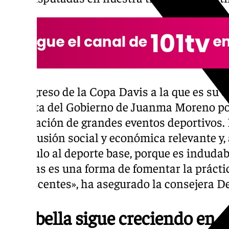
«El regreso de la Copa Davis a la que es su c
apuesta del Gobierno de Juanma Moreno por 
celebración de grandes eventos deportivos.
repercusión social y económica relevante y,
estímulo al deporte base, porque es indudabl
tenistas es una forma de fomentar la práctic
adolescentes», ha asegurado la consejera De
Marbella sigue creciendo en e