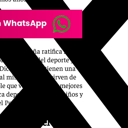
asa en España ratifica la
el fomento del deporte y la
 Dichos torneos tienen una
 al mismo tiempo, sirven de
e que ver jugar a los mejores
a deportiva entre los niños y
l Pozo.
l mundo del tenis