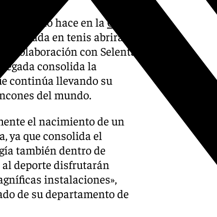
 esta vez lo hace en la
Costa
ecializada en tenis abrirá su
 en colaboración con Selenta
llegada consolida la
ue continúa llevando su
incones del mundo.
mente el nacimiento de un
, ya que consolida el
gía también dentro de
 al deporte disfrutarán
gníficas instalaciones»,
ado de su departamento de