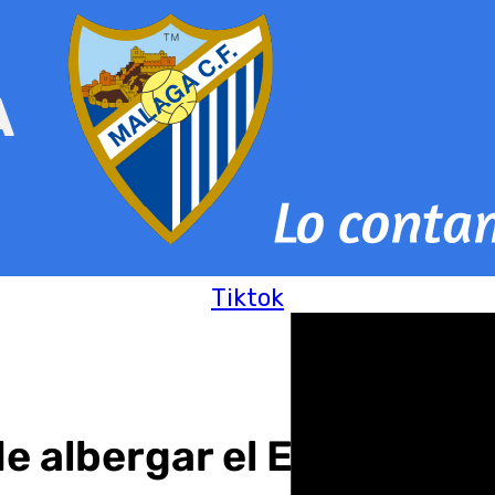
Tiktok
 de albergar el España-D