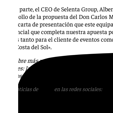
Por su parte, el CEO de Selenta Group, Albe
desarrollo de la propuesta del Don Carlos M
mejor carta de presentación que este equip
diferencial que completa nuestra apuesta po
únicas tanto para el cliente de eventos com
de la Costa del Sol».
Descubre más noticias de
101Tv
en las rede
sociales:
Instagram
,
Facebook
,
Tik Tok
o
X
.
con nosotros en el correo
informativos@101t
Más noticias de
101TV
en las redes sociales:
Ins
correo
informativos@101tv.es