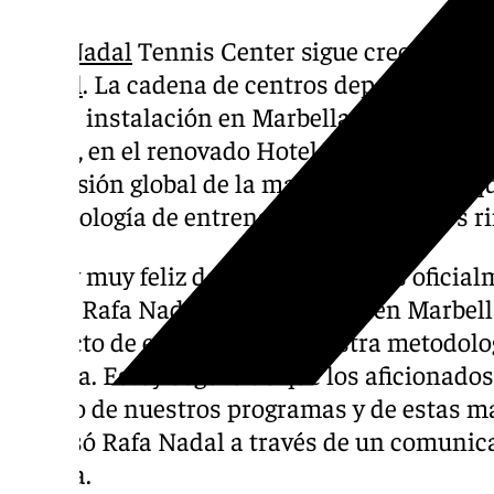
Rafa Nadal
Tennis Center sigue creciendo, y
del Sol
. La cadena de centros deportivos esp
cuarta instalación en Marbella este verano,
Group, en el renovado Hotel Don Carlos. Su 
expansión global de la marca Rafa Nadal, q
metodología de entrenamiento a diversos r
«Estoy muy feliz de que anunciemos oficial
nuevo Rafa Nadal Tennis Center en Marbella
proyecto de expansión de nuestra metodolo
España. Estoy seguro de que los aficionados
mucho de nuestros programas y de estas ma
expresó Rafa Nadal a través de un comunic
prensa.