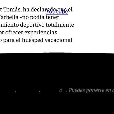
rt Tomás, ha declarado que el
Youtube
arbella «no podía tener
amiento deportivo totalmente
r ofrecer experiencias
o para el huésped vacacional
s
 Puedes ponerte en contacto
v.es
tagram
,
Facebook
,
Tik Tok
o
X
. Puedes ponerte en 