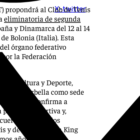
) propondrá al Club de Tenis
X-twitter
la
eliminatoria de segunda
aña y Dinamarca del 12 al 14
de Bolonia (Italia). Esta
 del órgano federativo
 por la Federación
ra de Cultura y Deporte,
cción de Marbella como sede
 Copa Davis confirma a
 práctica deportiva y,
ecuerdo de todos los
s y de la Billie Jean King
imos años».