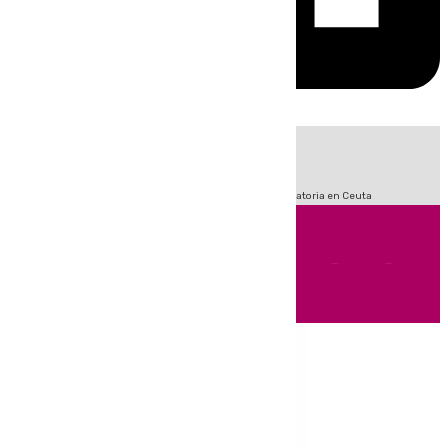
HOY
|
Sucesos
Fútbol
LaLiga
Primera División
Crisis Migratoria en Ceuta
Andalucía