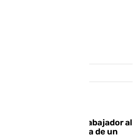
Andalucía
Muere ahogado un trabajador al
caer a la balsa de agua de un