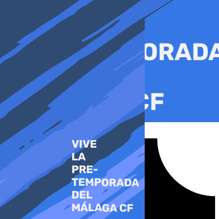
Ir
al
contenido
Tiktok