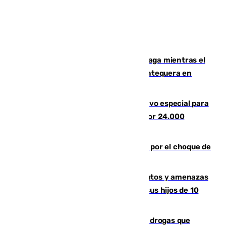
El taró tiñe de niebla la costa de Málaga mientras el
calor se concentra en el interior con Antequera en
aviso amarillo
La Guardia Civil prepara un dispositivo especial para
el eclipse del 12 de agosto compuesto por 24.000
agentes
Cortado el Cercanías C-2 de Málaga por el choque de
un tren con una catenaria caída
Detenido en Estepona por malos tratos y amenazas
de muerte a su pareja en presencia de sus hijos de 10
años y 11 meses
Desarticulada una red de tráfico de drogas que