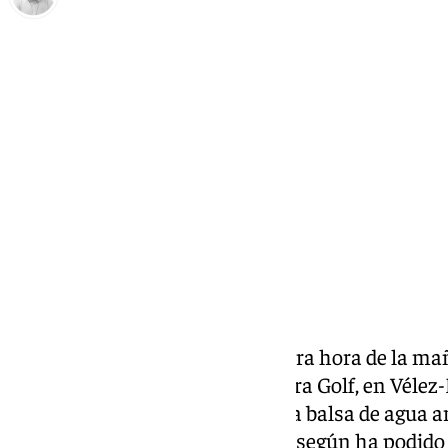
Borja Gutiérrez
lunes, 10 marzo 2025, 12:46
Compartir:
Este lunes 10 de marzo, a primera hora de la ma
sacudido el campo de golf Baviera Golf, en Vélez
años ha fallecido tras caer a una balsa de agua ar
mientras realizaba sus labores, según ha podido