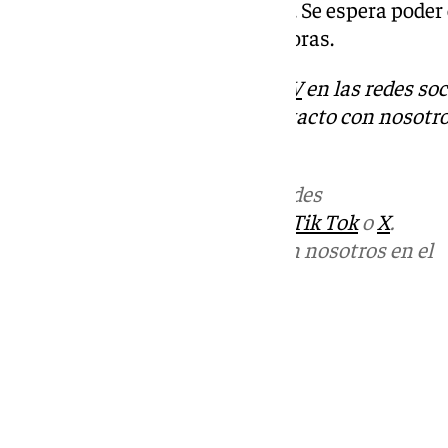
se trata de un accidente laboral. Se espera pode
información en las próximas horas.
Descubre más noticias de
101TV
en las redes soc
Tok
o
X
. Puedes ponerte en contacto con nosotro
informativos@101tv.es
Más noticias de
101TV
en las redes
sociales:
Instagram
,
Facebook
,
Tik Tok
o
X
.
Puedes ponerte en contacto con nosotros en el
correo
informativos@101tv.es
Tags:
Últimas noticias