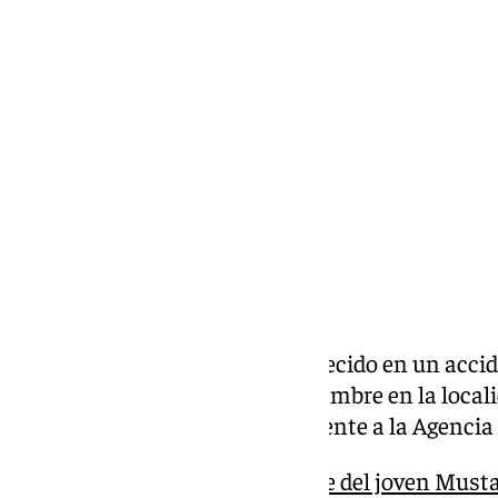
Elena Lozano
miércoles, 26 noviembre 2025, 08:36
Compartir:
Un motorista de 51 años ha fallecido en un accide
tarde de este martes 25 de noviembre en la loca
según informa el 112, perteneciente a la Agenci
El CD Torrox llora la muerte del joven Musta