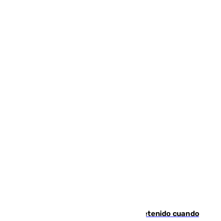
Mata a su expareja en Murcia y es detenido cuando