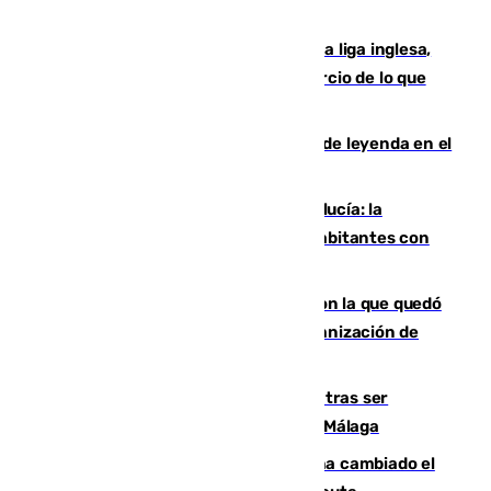
huía hacia Granada
El Boreham Wood, equipo de la quinta liga inglesa,
rechaza una oferta equivalente a un tercio de lo que
vale el club por un jugador
La familia Hernangómez: un legado de leyenda en el
mundo del baloncesto
Nuevo récord de población en Andalucía: la
comunidad supera los 8,7 millones de habitantes con
una alta tasa de extranjeros
Agrede sexualmente a una mujer con la que quedó
por Instagram: dos años prisión e indemnización de
9.000 euros
Un turista de 17 años, hospitalizado tras ser
atropellado a propósito en el Centro de Málaga
De bocadillos a lentejas y pollo: así ha cambiado el