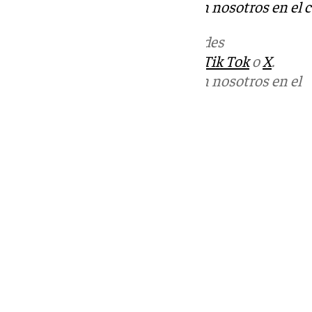
Puedes ponerte en contacto con nosotros en el 
Más noticias de
101TV
en las redes
sociales:
Instagram
,
Facebook
,
Tik Tok
o
X
.
Puedes ponerte en contacto con nosotros en el
correo
informativos@101tv.es
Tags:
Últimas noticias