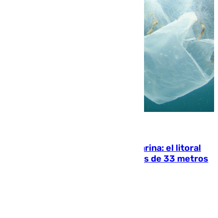
05.08.2026
Julio supera a junio en basura marina: el litoral
occidental malagueño recoge más de 33 metros
cúbicos de residuos