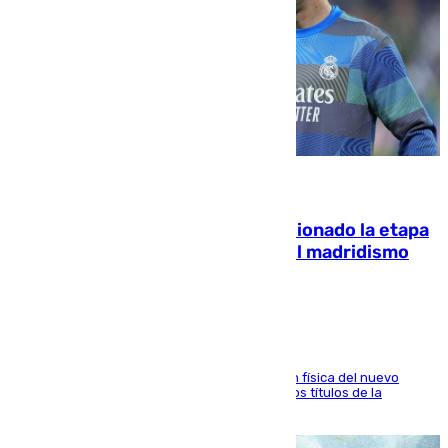
06.08.2026
El malagueño Brahim afronta ilusionado la etapa
con Mourinho y considera que «el madridismo
está contento con mi fútbol»
El atacante malagueño destaca la preparación física del nuevo
cuerpo técnico y fija como meta pelear todos los títulos de la
temporada