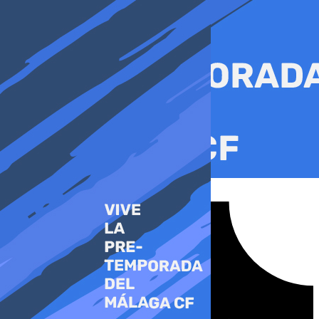
Ir
al
contenido
Tiktok