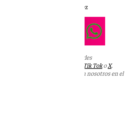
Presentado por Marta Fernández
Más noticias de
101TV
en las redes
sociales:
Instagram
,
Facebook
,
Tik Tok
o
X
.
Puedes ponerte en contacto con nosotros en el
correo
informativos@101tv.es
Tags:
Últimas noticias