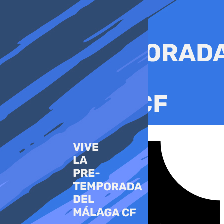
Ir
al
contenido
Tiktok