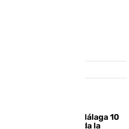
Andalucía
Noticias y Deportes Málaga 10
septiembre 2024, toda la