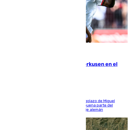
08.08.2026
El Sevilla se desinfla ante el Leverkusen en el
último ensayo (1-2)
El conjunto de Luis García se adelantó con un golazo de Miguel
Sierra y ofreció buenas sensaciones durante buena parte del
encuentro, pero acabó cediendo ante el empuje alemán