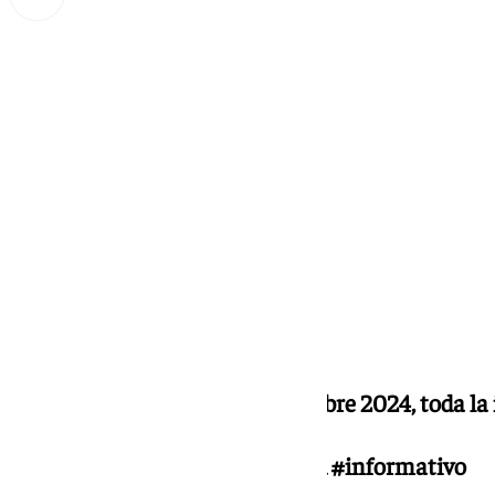
Miguel Alfonso
martes, 10 septiembre 2024, 20:10
Compartir:
Noticias y Deportes
10 septiembre 2024, toda la
#Málaga #Noticias #Actualidad #informativo