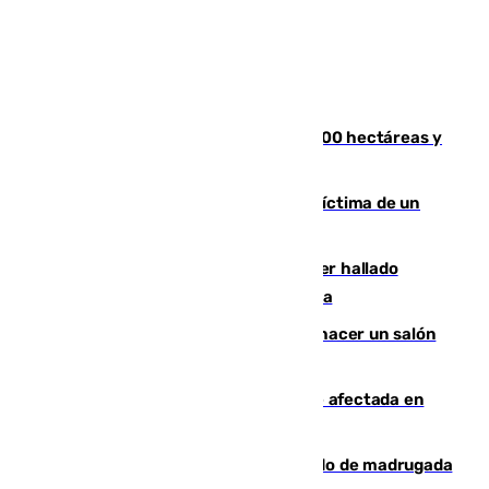
El incendio de Niebla alcanza las 8.000 hectáreas y
mantiene desalojadas a 474 personas
El tenista checho Lehecka, nueva víctima de un
Rafa Jódar que está siendo imparable
Muere un hombre de 58 años tras ser hallado
inconsciente en una piscina en Cómpeta
Un tribunal federal impide a Trump hacer un salón
de baile en la Casa Blanca
Incendios de Castellón: la superficie afectada en
Tírig roza las 400 hectáreas
Muere un peatón tras ser atropellado de madrugada