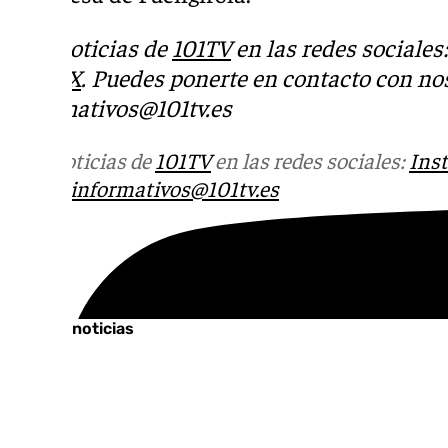
Más noticias de
101TV
en las redes sociales
Tok
o
X
. Puedes ponerte en contacto con nos
informativos@101tv.es
Más noticias de
101TV
en las redes sociales:
Ins
correo
informativos@101tv.es
Tags:
Últimas noticias