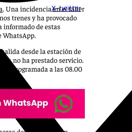
a
. Una incidencia en el taller
X-twitter
nos trenes y ha provocado
ha informado de estas
de WhatsApp.
n salida desde la estación de
ola no ha prestado servicio.
alida programada a las 08.00
 horas desde la estación