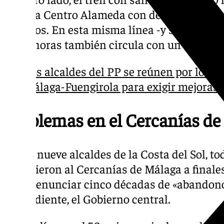
Málaga Centro Alameda con destino Álora c
minutos. En esta misma línea -y sentido-, el
08.53 horas también circula con un retraso
Los alcaldes del PP se reúnen por los 5
Málaga-Fuengirola para exigir mejoras 
Problemas en el Cercanías de
Hasta nueve alcaldes de la Costa del Sol, to
se subieron al Cercanías de Málaga a finale
para denunciar cinco décadas de «abandono
dependiente, el Gobierno central.