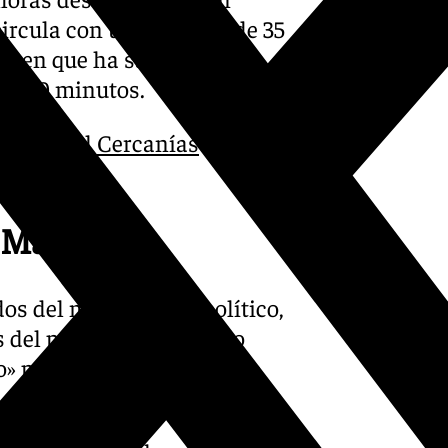
ircula con una demora de 35
 tren que ha salido a las
 de 30 minutos.
0 años del Cercanías
urgentes
 Málaga
dos del mismo signo político,
s del pasado mes de julio
» por parte del organismo