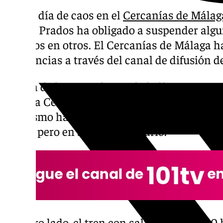
Nuevo día de caos en el
Cercanías de Málag
de Los Prados ha obligado a suspender algu
retrasos en otros. El Cercanías de Málaga 
incidencias a través del canal de difusión 
El tren de las 07.10 horas de la línea C-1 co
Málaga Centro Alameda con destino Fuengir
Lo mismo ha ocurrido con el que tenía la s
horas, pero en sentido contrario.
Por otro lado, el tren con salida a las 08.00