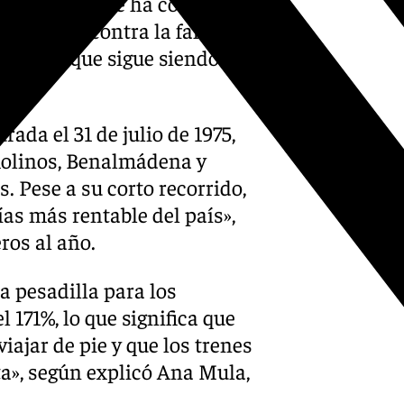
 la C-1, que se ha convertido
cargaron contra la falta de
una red que sigue siendo la
ada el 31 de julio de 1975,
emolinos, Benalmádena y
. Pese a su corto recorrido,
as más rentable del país»,
ros al año.
a pesadilla para los
 171%, lo que significa que
viajar de pie y que los trenes
a», según explicó Ana Mula,