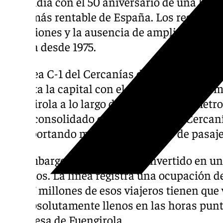
Coincidía con el 50 aniversario de una línea,
en la más rentable de España. Los regidores 
inversiones y la ausencia de ampliación de 
misma desde 1975.
La línea C-1 del Cercanías de Málaga, inaugur
conecta la capital con el aeropuerto, Torr
Fuengirola a lo largo de apenas 31 kilómetros
se ha consolidado como «la línea de Cercaní
transportando más de 16 millones de pasaje
Sin embargo, el éxito se ha convertido en un
usuarios. La línea registra una ocupación del
«casi 7 millones de esos viajeros tienen que 
van absolutamente llenos en las horas punt
alcaldesa de Fuengirola.